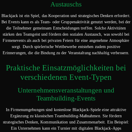
Austauschs
Blackjack ist ein Spiel, das Kooperation und strategisches Denken erfordert.
Bei Events kann es als Team- oder Gruppenaktivität genutzt werden, bei der
die Teilnehmer gemeinsam Entscheidungen treffen. Solche Aktivitäten
stärken den Teamgeist und fördern den sozialen Austausch, was sowohl bei
Firmenevents als auch bei privaten Feiern für eine angenehme Atmosphäre
sorgt. Durch spielerische Wettbewerbe entstehen zudem positive
Erinnerungen, die die Bindung zu der Veranstaltung nachhaltig verbessern.
Praktische Einsatzmöglichkeiten bei
verschiedenen Event-Typen
Unternehmensveranstaltungen und
Teambuilding-Events
In Firmenumgebungen sind kostenlose Blackjack-Spiele eine attraktive
Ergänzung zu klassischen Teambuilding-Maßnahmen. Sie fördern
strategisches Denken, Kommunikation und Zusammenarbeit. Ein Beispiel:
Ein Unternehmen kann ein Turnier mit digitalen Blackjack-Apps