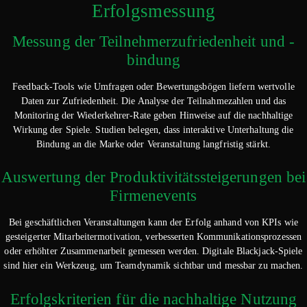
Erfolgsmessung
Messung der Teilnehmerzufriedenheit und -
bindung
Feedback-Tools wie Umfragen oder Bewertungsbögen liefern wertvolle
Daten zur Zufriedenheit. Die Analyse der Teilnahmezahlen und das
Monitoring der Wiederkehrer-Rate geben Hinweise auf die nachhaltige
Wirkung der Spiele. Studien belegen, dass interaktive Unterhaltung die
Bindung an die Marke oder Veranstaltung langfristig stärkt.
Auswertung der Produktivitätssteigerungen bei
Firmenevents
Bei geschäftlichen Veranstaltungen kann der Erfolg anhand von KPIs wie
gesteigerter Mitarbeitermotivation, verbesserten Kommunikationsprozessen
oder erhöhter Zusammenarbeit gemessen werden. Digitale Blackjack-Spiele
sind hier ein Werkzeug, um Teamdynamik sichtbar und messbar zu machen.
Erfolgskriterien für die nachhaltige Nutzung