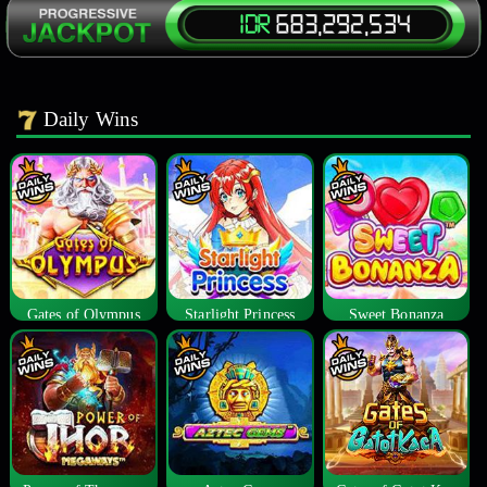
Daily Wins
Gates of Olympus
Starlight Princess
Sweet Bonanza