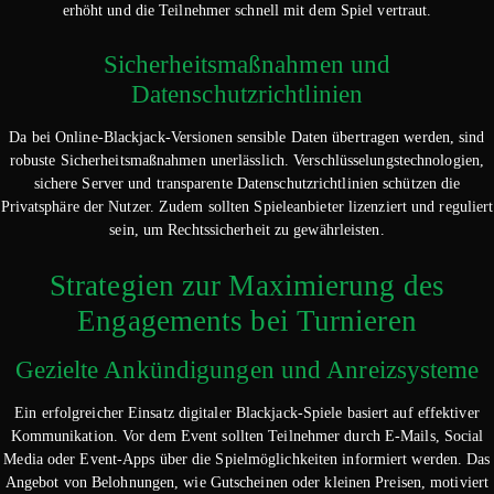
erhöht und die Teilnehmer schnell mit dem Spiel vertraut.
Sicherheitsmaßnahmen und
Datenschutzrichtlinien
Da bei Online-Blackjack-Versionen sensible Daten übertragen werden, sind
robuste Sicherheitsmaßnahmen unerlässlich. Verschlüsselungstechnologien,
sichere Server und transparente Datenschutzrichtlinien schützen die
Privatsphäre der Nutzer. Zudem sollten Spieleanbieter lizenziert und reguliert
sein, um Rechtssicherheit zu gewährleisten.
Strategien zur Maximierung des
Engagements bei Turnieren
Gezielte Ankündigungen und Anreizsysteme
Ein erfolgreicher Einsatz digitaler Blackjack-Spiele basiert auf effektiver
Kommunikation. Vor dem Event sollten Teilnehmer durch E-Mails, Social
Media oder Event-Apps über die Spielmöglichkeiten informiert werden. Das
Angebot von Belohnungen, wie Gutscheinen oder kleinen Preisen, motiviert