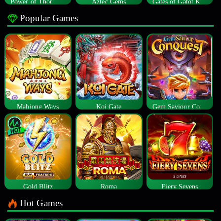
Power of Thor Megaways
Aztec Gems
Gates of Gatot Kaca
Popular Games
Mahjong Ways
Koi Gate
Gem Saviour Conquest
Gold Blitz
Roma
Fiery Sevens
Hot Games