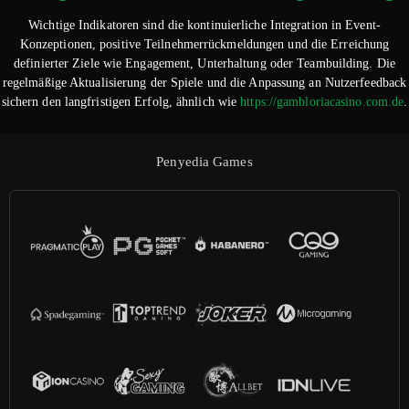
Wichtige Indikatoren sind die kontinuierliche Integration in Event-
Konzeptionen, positive Teilnehmerrückmeldungen und die Erreichung
definierter Ziele wie Engagement, Unterhaltung oder Teambuilding. Die
regelmäßige Aktualisierung der Spiele und die Anpassung an Nutzerfeedback
sichern den langfristigen Erfolg, ähnlich wie
https://gambloriacasino.com.de
.
Penyedia Games