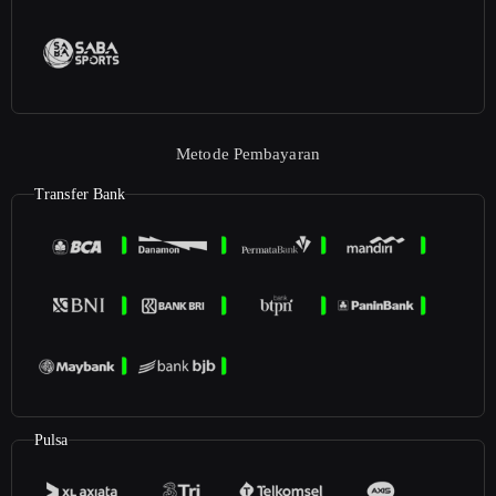
Metode Pembayaran
Transfer Bank
Pulsa