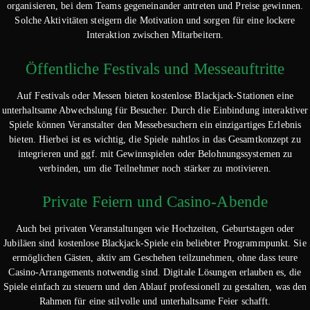
organisieren, bei dem Teams gegeneinander antreten und Preise gewinnen.
Solche Aktivitäten steigern die Motivation und sorgen für eine lockere
Interaktion zwischen Mitarbeitern.
Öffentliche Festivals und Messeauftritte
Auf Festivals oder Messen bieten kostenlose Blackjack-Stationen eine
unterhaltsame Abwechslung für Besucher. Durch die Einbindung interaktiver
Spiele können Veranstalter den Messebesuchern ein einzigartiges Erlebnis
bieten. Hierbei ist es wichtig, die Spiele nahtlos in das Gesamtkonzept zu
integrieren und ggf. mit Gewinnspielen oder Belohnungssystemen zu
verbinden, um die Teilnehmer noch stärker zu motivieren.
Private Feiern und Casino-Abende
Auch bei privaten Veranstaltungen wie Hochzeiten, Geburtstagen oder
Jubiläen sind kostenlose Blackjack-Spiele ein beliebter Programmpunkt. Sie
ermöglichen Gästen, aktiv am Geschehen teilzunehmen, ohne dass teure
Casino-Arrangements notwendig sind. Digitale Lösungen erlauben es, die
Spiele einfach zu steuern und den Ablauf professionell zu gestalten, was den
Rahmen für eine stilvolle und unterhaltsame Feier schafft.