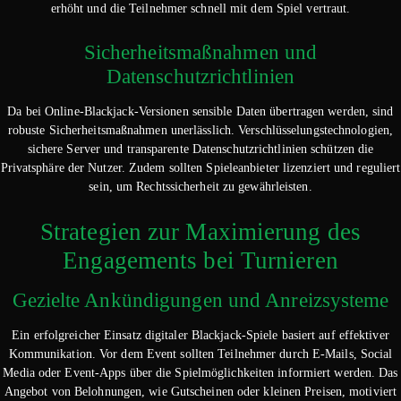
erhöht und die Teilnehmer schnell mit dem Spiel vertraut.
Sicherheitsmaßnahmen und
Datenschutzrichtlinien
Da bei Online-Blackjack-Versionen sensible Daten übertragen werden, sind
robuste Sicherheitsmaßnahmen unerlässlich. Verschlüsselungstechnologien,
sichere Server und transparente Datenschutzrichtlinien schützen die
Privatsphäre der Nutzer. Zudem sollten Spieleanbieter lizenziert und reguliert
sein, um Rechtssicherheit zu gewährleisten.
Strategien zur Maximierung des
Engagements bei Turnieren
Gezielte Ankündigungen und Anreizsysteme
Ein erfolgreicher Einsatz digitaler Blackjack-Spiele basiert auf effektiver
Kommunikation. Vor dem Event sollten Teilnehmer durch E-Mails, Social
Media oder Event-Apps über die Spielmöglichkeiten informiert werden. Das
Angebot von Belohnungen, wie Gutscheinen oder kleinen Preisen, motiviert