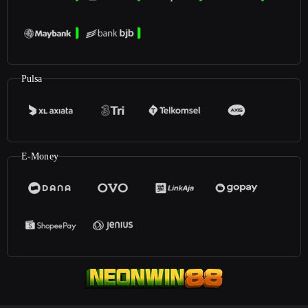
Pulsa
E-Money