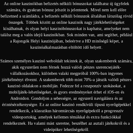
Az online kaszinókban befizetés nélküli bónuszokat találhatsz új ügyfelek
számára, és gyakran bónusz jelszót is jelentenek. Mivel nem kell előre
befizetned a számládra, a befizetés nélküli bónuszok általában látszólag rövid
összegek. Többek között az online kaszinók nagy játéklehetőségeket
kínálhatnak, és olyan helyi kaszinóbónuszokat is kaphatsz, amelyeket nem
találsz meg a valós idejű kaszinókban. Sok minden van, ami segíthet, például
a Rajongók Helyi kaszinójában, beleértve a HD minőségű képet, a
kaszinóalkalmazásban eltöltött idő helyett.
Számos személyes kaszinó weboldalt tekintek át, olyan szakemberek számára,
akik egyszerűen nem férnek hozzá valódi pénzes szerencsejáték-
vállalkozásokhoz, különben valaki megpróbál 100%-ban ingyenes
játékélményt élvezni. A szakemberek több mint 70%-a játszik valódi pénzes
kaszinó oldalakon a mobilján. Fedezze fel a reszponzív szokásokat, a
mobiljáték-lehetőségeket, és gyors eredményeket érhet el iOS-en és
Androidon. Gondoljon a sebességre, az egyszerű navigálásra és az
érintésérzékenységre. Ez az online kaszinó rendkívüli típusú nyerőgépekkel
rendelkezik, a klasszikus háromtárcsás nyerőgépektől a progresszív
videoportokig, amelyek kellemes témákkal és extra funkciókkal
rendelkeznek. Ha valami mást szeretne, beszélhet az asztali játékokról és a
videópóker lehetőségekről.