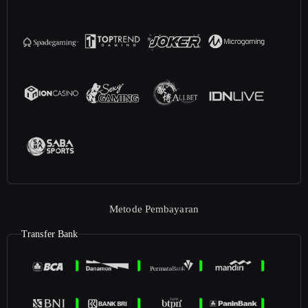
Metode Pembayaran
Transfer Bank