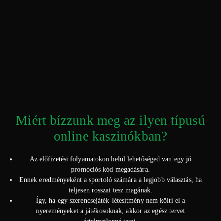
Miért bízzunk meg az ilyen típusú
online kaszinókban?
Az előfizetési folyamatokon belül lehetőséged van egy jó
promóciós kód megadására.
Ennek eredményeként a sportoló számára a legjobb választás, ha
teljesen rosszat tesz magának.
Így, ha egy szerencsejáték-létesítmény nem költi el a
nyereményeket a játékosoknak, akkor az egész tervet