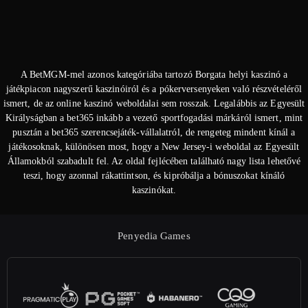
A BetMGM-mel azonos kategóriába tartozó Borgata helyi kaszinó a
játékpiacon nagyszerű kaszinóiról és a pókerversenyeken való részvételéről
ismert, de az online kaszinó weboldalai sem rosszak. Legalábbis az Egyesült
Királyságban a bet365 inkább a vezető sportfogadási márkáról ismert, mint
pusztán a bet365 szerencsejáték-vállalatról, de rengeteg mindent kínál a
játékosoknak, különösen most, hogy a New Jersey-i weboldal az Egyesült
Államokból szabadult fel. Az oldal fejlécében található nagy lista lehetővé
teszi, hogy azonnal rákattintson, és kipróbálja a bónuszokat kínáló
kaszinókat.
Penyedia Games