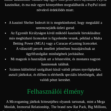
kaszinókat, és ma már egyre könnyebben megtalálhatók a PayPal iránti
növekvő érdeklődés miatt.
A kaszinó Shelter Indexét itt is megtekintheted, hogy megtaláld a
szerencsejáték-üzleti gurud.
Az Egyesült Királyságon kívül működő kaszinók birtoklásához
más megbízható licenceket is figyelembe veszek, például a Malta
Betting Power (MGA) vagy a Curacao eGaming licenceket.
A válaszidő percek emellett jelentősen hozzájárulnak az
ügyfélszolgálat minőségének javításához.
Mi magunk is használjuk azt a felszerelést, és mostanra nagyon
hasznosnak találtuk.
Számos különböző szolgáltató kínál valódi pénzes nyerőgépeket,
asztali játékokat, és élőben is elérhetők speciális lehetőségek, ahol
valódi pénzt kereshet.
Felhasználói élmény
A Microgaming játékok hittesztjéhez olyanok tartoznak, mint a Mega
Moolah, Immortal Relationship, The brand new Rat Pack, Big Millions,