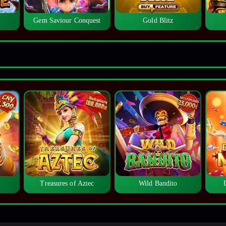
Gem Saviour Conquest
Gold Blitz
Treasures of Aztec
Wild Bandito