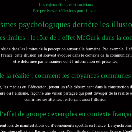
Les enjeux éthiques et sociétaux
Perspectives et réflexions pour l’avenir
smes psychologiques derrière les illusio
ses limites : le rôle de l’effet McGurk dans la c
réside dans les limites de la perception sensorielle humaine. Par exemple, l’
En France, cette illusion est souvent évoquée dans le contexte de la communicat
être déformée par la manière dont l’information est présentée.
 de la réalité : comment les croyances communes
e, les médias ou l’éducation, jouent un rôle déterminant dans la construction d
re ou l’élitisme, façonne une vision partagée qui peut diverger de la réalité
confirmer ses attentes, renforçant ainsi l’illusion.
l’effet de groupe : exemples en contexte françai
ent lors de manifestations ou d’événements sportifs en France. La synchronisa
e l’opinion collective. Par exemple, lors d’une finale de Coupe de France, l’en