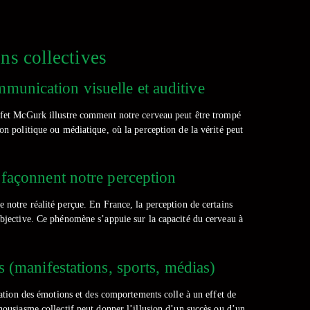
ns collectives
ommunication visuelle et auditive
effet McGurk illustre comment notre cerveau peut être trompé
ion politique ou médiatique, où la perception de la vérité peut
 façonnent notre perception
e notre réalité perçue. En France, la perception de certains
 objective. Ce phénomène s’appuie sur la capacité du cerveau à
s (manifestations, sports, médias)
tion des émotions et des comportements colle à un effet de
thousiasme collectif peut donner l’illusion d’un succès ou d’un