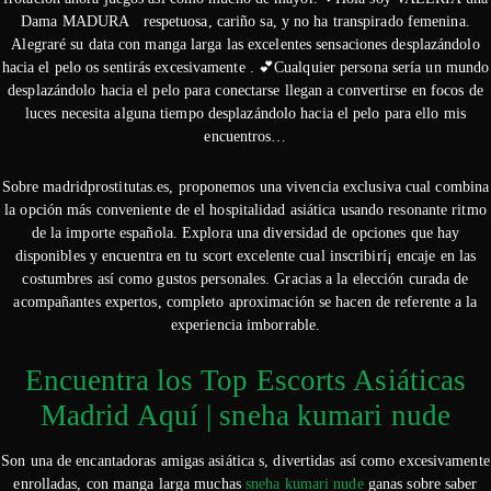
Dama MADURA respetuosa, cariño sa, y no ha transpirado femenina.
Alegraré su data con manga larga las excelentes sensaciones desplazándolo
hacia el pelo os sentirás excesivamente . 💕Cualquier persona serí­a un mundo
desplazándolo hacia el pelo para conectarse llegan a convertirse en focos de
luces necesita alguna tiempo desplazándolo hacia el pelo para ello mis
encuentros…
Sobre madridprostitutas.es, proponemos una vivencia exclusiva cual combina
la opción más conveniente de el hospitalidad asiática usando resonante ritmo
de la importe española. Explora una diversidad de opciones que hay
disponibles y encuentra en tu scort excelente cual inscribirí¡ encaje en las
costumbres así­ como gustos personales. Gracias a la elección curada de
acompañantes expertos, completo aproximación se hacen de referente a la
experiencia imborrable.
Encuentra los Top Escorts Asiáticas
Madrid Aquí | sneha kumari nude
Son una de encantadoras amigas asiática s, divertidas así­ como excesivamente
enrolladas, con manga larga muchas
sneha kumari nude
ganas sobre saber