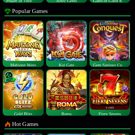
Power of Thor Megaways
Aztec Gems
Gates of Gatot Kaca
Popular Games
Mahjong Ways
Koi Gate
Gem Saviour Conquest
Gold Blitz
Roma
Fiery Sevens
Hot Games