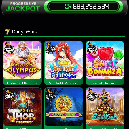
Daily Wins
Gates of Olympus
Starlight Princess
Sweet Bonanza