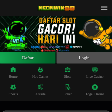
Beranda
Slot Online
Live Casino
Sportsbook
Arcade
Togel Online
Daftar
Login
Poker
Whatsapp
Home
Hot Games
Slots
Live Casino
Telegram
Sports
Arcade
Poker
Togel Online
Livechat