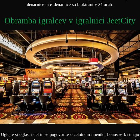
denarnice in e-denarnice so blokirani v 24 urah.
Obramba igralcev v igralnici JeetCity
Oglejte si oglasni del in se pogovorite o celotnem imeniku bonusov, ki imajo