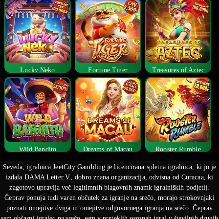
Lucky Neko
Fortune Tiger
Treasures of Aztec
Wild Bandito
Dreams of Macau
Rooster Rumble
Seveda, igralnica JeetCity Gambling je licencirana spletna igralnica, ki jo je
izdala DAMA Letter.V., dobro znana organizacija, odvisna od Curacaa, ki
zagotovo upravlja več legitimnih blagovnih znamk igralniških podjetij.
Čeprav ponuja tudi varen občutek za igranje na srečo, morajo strokovnjaki
poznati omejitve dviga in omejitve odgovornega igranja na srečo. Čeprav
sem občasni igralec na srečo, sem v preteklih sezonah igral v številnih drugih