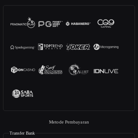
Metode Pembayaran
Transfer Bank