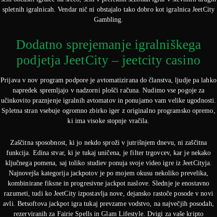
spletnih igralnicah.
Vendar nič ni obstajalo tako dobro kot igralnica JeetCity
Gambling.
Dodatno sprejemanje igralniškega
podjetja JeetCity – jeetcity casino
Prijava v nov program podpore je avtomatizirana do članstva, ljudje pa lahko
napredek spremljajo v nadzorni plošči računa. Nudimo vse pogoje za
učinkovito praznjenje igralnih avtomatov in ponujamo vam velike ugodnosti.
Spletna stran vsebuje ogromno zbirko iger z originalno programsko opremo,
ki ima visoke stopnje vračila.
Zaščitna sposobnost, ki jo nekdo sproži v jutrišnjem dnevu, ni zaščitna
funkcija. Edina stvar, ki je tukaj uničena, je filter trgovcev, kar je nekako
ključnega pomena, saj toliko studiev ponuja svoje video igre iz JeetCityja.
Najnovejša kategorija jackpotov je po mojem okusu nekoliko prevelika,
kombinirane fiksne in progresivne jackpot naslove. Slednje je enostavno
razumeti, tudi ko JeetCity izpostavlja nove, dejansko rastoče posode v novi
avli. Betsoftova jackpot igra tukaj prevzame vodstvo, na največjih posodah,
rezerviranih za Fairie Spells in Glam Lifestyle. Dvigi za vaše kripto