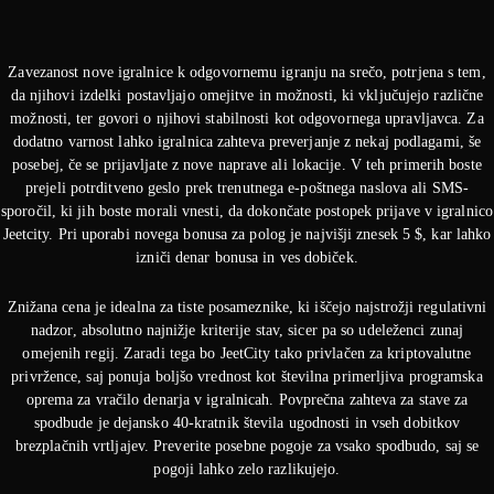
Zavezanost nove igralnice k odgovornemu igranju na srečo, potrjena s tem,
da njihovi izdelki postavljajo omejitve in možnosti, ki vključujejo različne
možnosti, ter govori o njihovi stabilnosti kot odgovornega upravljavca. Za
dodatno varnost lahko igralnica zahteva preverjanje z nekaj podlagami, še
posebej, če se prijavljate z nove naprave ali lokacije. V teh primerih boste
prejeli potrditveno geslo prek trenutnega e-poštnega naslova ali SMS-
sporočil, ki jih boste morali vnesti, da dokončate postopek prijave v igralnico
Jeetcity. Pri uporabi novega bonusa za polog je najvišji znesek 5 $, kar lahko
izniči denar bonusa in ves dobiček.
Znižana cena je idealna za tiste posameznike, ki iščejo najstrožji regulativni
nadzor, absolutno najnižje kriterije stav, sicer pa so udeleženci zunaj
omejenih regij. Zaradi tega bo JeetCity tako privlačen za kriptovalutne
privržence, saj ponuja boljšo vrednost kot številna primerljiva programska
oprema za vračilo denarja v igralnicah. Povprečna zahteva za stave za
spodbude je dejansko 40-kratnik števila ugodnosti in vseh dobitkov
brezplačnih vrtljajev. Preverite posebne pogoje za vsako spodbudo, saj se
pogoji lahko zelo razlikujejo.