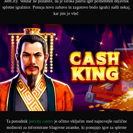
JeetCity. Vendar ne pozabite, da je široka paleta iger pomemben dejavnik
spletne igralnice. Ponuja novo zabavo in zagotovo bodo igralci našli nekaj,
kar jim je všeč.
Ta ponudnik
jeetcity casino
je očitno vključen med najnovejše različne
možnosti za informirane blagovne znamke, ki ponujajo igre za spletne