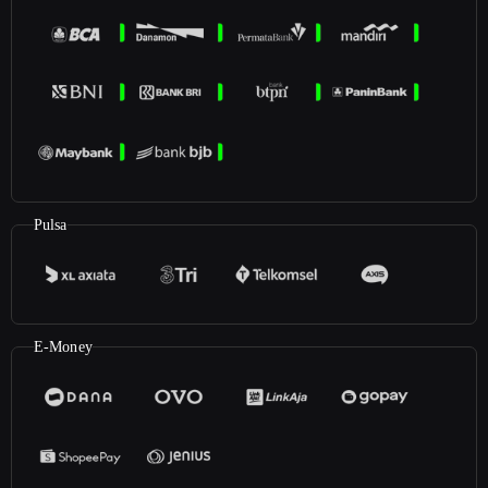
Pulsa
E-Money