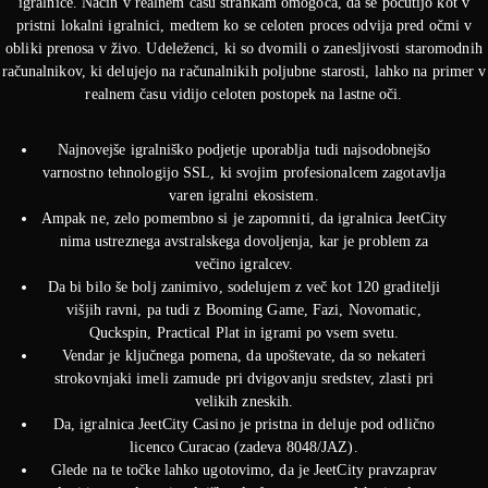
igralnice. Način v realnem času strankam omogoča, da se počutijo kot v
pristni lokalni igralnici, medtem ko se celoten proces odvija pred očmi v
obliki prenosa v živo. Udeleženci, ki so dvomili o zanesljivosti staromodnih
računalnikov, ki delujejo na računalnikih poljubne starosti, lahko na primer v
realnem času vidijo celoten postopek na lastne oči.
Najnovejše igralniško podjetje uporablja tudi najsodobnejšo
varnostno tehnologijo SSL, ki svojim profesionalcem zagotavlja
varen igralni ekosistem.
Ampak ne, zelo pomembno si je zapomniti, da igralnica JeetCity
nima ustreznega avstralskega dovoljenja, kar je problem za
večino igralcev.
Da bi bilo še bolj zanimivo, sodelujem z več kot 120 graditelji
višjih ravni, pa tudi z Booming Game, Fazi, Novomatic,
Quckspin, Practical Plat in igrami po vsem svetu.
Vendar je ključnega pomena, da upoštevate, da so nekateri
strokovnjaki imeli zamude pri dvigovanju sredstev, zlasti pri
velikih zneskih.
Da, igralnica JeetCity Casino je pristna in deluje pod odlično
licenco Curacao (zadeva 8048/JAZ).
Glede na te točke lahko ugotovimo, da je JeetCity pravzaprav