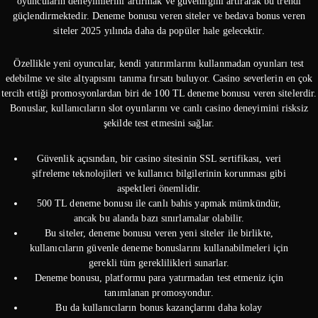
oyuncuların deneyimlerini artırmak ve güvenliğini artırarak bu trendi
güçlendirmektedir. Deneme bonusu veren siteler ve bedava bonus veren
siteler 2025 yılında daha da popüler hale gelecektir.
Özellikle yeni oyuncular, kendi yatırımlarını kullanmadan oyunları test
edebilme ve site altyapısını tanıma fırsatı buluyor. Casino severlerin en çok
tercih ettiği promosyonlardan biri de 100 TL deneme bonusu veren sitelerdir.
Bonuslar, kullanıcıların slot oyunlarını ve canlı casino deneyimini risksiz
şekilde test etmesini sağlar.
Güvenlik açısından, bir casino sitesinin SSL sertifikası, veri
şifreleme teknolojileri ve kullanıcı bilgilerinin korunması gibi
aspektleri önemlidir.
500 TL deneme bonusu ile canlı bahis yapmak mümkündür,
ancak bu alanda bazı sınırlamalar olabilir.
Bu siteler, deneme bonusu veren yeni siteler ile birlikte,
kullanıcıların güvenle deneme bonuslarını kullanabilmeleri için
gerekli tüm gereklilikleri sunarlar.
Deneme bonusu, platformu para yatırmadan test etmeniz için
tanımlanan promosyondur.
Bu da kullanıcıların bonus kazançlarını daha kolay