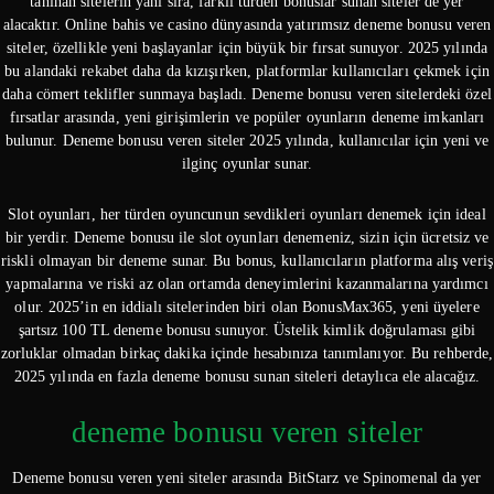
tanınan sitelerin yanı sıra, farklı türden bonuslar sunan siteler de yer
alacaktır. Online bahis ve casino dünyasında yatırımsız deneme bonusu veren
siteler, özellikle yeni başlayanlar için büyük bir fırsat sunuyor. 2025 yılında
bu alandaki rekabet daha da kızışırken, platformlar kullanıcıları çekmek için
daha cömert teklifler sunmaya başladı. Deneme bonusu veren sitelerdeki özel
fırsatlar arasında, yeni girişimlerin ve popüler oyunların deneme imkanları
bulunur. Deneme bonusu veren siteler 2025 yılında, kullanıcılar için yeni ve
ilginç oyunlar sunar.
Slot oyunları, her türden oyuncunun sevdikleri oyunları denemek için ideal
bir yerdir. Deneme bonusu ile slot oyunları denemeniz, sizin için ücretsiz ve
riskli olmayan bir deneme sunar. Bu bonus, kullanıcıların platforma alış veriş
yapmalarına ve riski az olan ortamda deneyimlerini kazanmalarına yardımcı
olur. 2025’in en iddialı sitelerinden biri olan BonusMax365, yeni üyelere
şartsız 100 TL deneme bonusu sunuyor. Üstelik kimlik doğrulaması gibi
zorluklar olmadan birkaç dakika içinde hesabınıza tanımlanıyor. Bu rehberde,
2025 yılında en fazla deneme bonusu sunan siteleri detaylıca ele alacağız.
deneme bonusu veren siteler
Deneme bonusu veren yeni siteler arasında BitStarz ve Spinomenal da yer