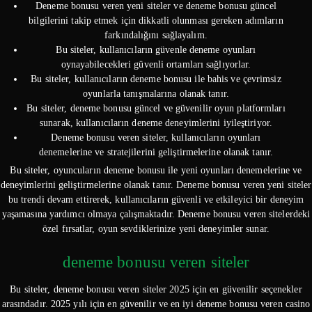
Deneme bonusu veren yeni siteler ve deneme bonusu güncel
bilgilerini takip etmek için dikkatli olunması gereken adımların
farkındalığını sağlayalım.
Bu siteler, kullanıcıların güvenle deneme oyunları
oynayabilecekleri güvenli ortamları sağlıyorlar.
Bu siteler, kullanıcıların deneme bonusu ile bahis ve çevrimsiz
oyunlarla tanışmalarına olanak tanır.
Bu siteler, deneme bonusu güncel ve güvenilir oyun platformları
sunarak, kullanıcıların deneme deneyimlerini iyileştiriyor.
Deneme bonusu veren siteler, kullanıcıların oyunları
denemelerine ve stratejilerini geliştirmelerine olanak tanır.
Bu siteler, oyuncuların deneme bonusu ile yeni oyunları denemelerine ve
deneyimlerini geliştirmelerine olanak tanır. Deneme bonusu veren yeni siteler
bu trendi devam ettirerek, kullanıcıların güvenli ve etkileyici bir deneyim
yaşamasına yardımcı olmaya çalışmaktadır. Deneme bonusu veren sitelerdeki
özel fırsatlar, oyun sevdiklerinize yeni deneyimler sunar.
deneme bonusu veren siteler
Bu siteler, deneme bonusu veren siteler 2025 için en güvenilir seçenekler
arasındadır. 2025 yılı için en güvenilir ve en iyi deneme bonusu veren casino