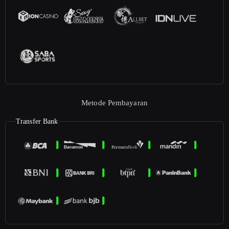
Metode Pembayaran
Transfer Bank