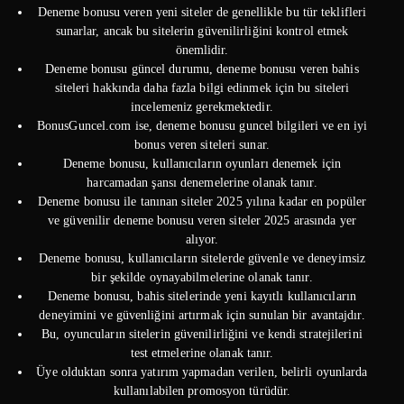
Deneme bonusu veren yeni siteler de genellikle bu tür teklifleri
sunarlar, ancak bu sitelerin güvenilirliğini kontrol etmek
önemlidir.
Deneme bonusu güncel durumu, deneme bonusu veren bahis
siteleri hakkında daha fazla bilgi edinmek için bu siteleri
incelemeniz gerekmektedir.
BonusGuncel.com ise, deneme bonusu guncel bilgileri ve en iyi
bonus veren siteleri sunar.
Deneme bonusu, kullanıcıların oyunları denemek için
harcamadan şansı denemelerine olanak tanır.
Deneme bonusu ile tanınan siteler 2025 yılına kadar en popüler
ve güvenilir deneme bonusu veren siteler 2025 arasında yer
alıyor.
Deneme bonusu, kullanıcıların sitelerde güvenle ve deneyimsiz
bir şekilde oynayabilmelerine olanak tanır.
Deneme bonusu, bahis sitelerinde yeni kayıtlı kullanıcıların
deneyimini ve güvenliğini artırmak için sunulan bir avantajdır.
Bu, oyuncuların sitelerin güvenilirliğini ve kendi stratejilerini
test etmelerine olanak tanır.
Üye olduktan sonra yatırım yapmadan verilen, belirli oyunlarda
kullanılabilen promosyon türüdür.