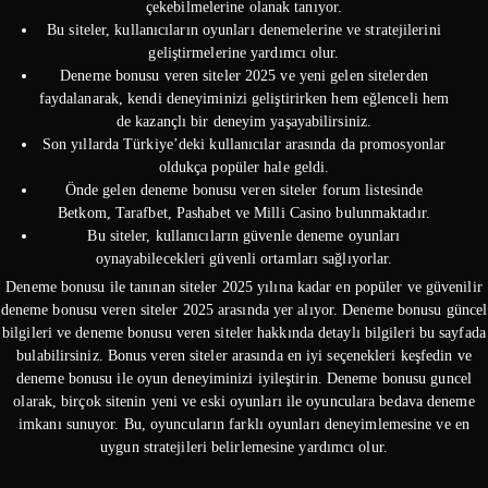
çekebilmelerine olanak tanıyor.
Bu siteler, kullanıcıların oyunları denemelerine ve stratejilerini
geliştirmelerine yardımcı olur.
Deneme bonusu veren siteler 2025 ve yeni gelen sitelerden
faydalanarak, kendi deneyiminizi geliştirirken hem eğlenceli hem
de kazançlı bir deneyim yaşayabilirsiniz.
Son yıllarda Türkiye’deki kullanıcılar arasında da promosyonlar
oldukça popüler hale geldi.
Önde gelen deneme bonusu veren siteler forum listesinde
Betkom, Tarafbet, Pashabet ve Milli Casino bulunmaktadır.
Bu siteler, kullanıcıların güvenle deneme oyunları
oynayabilecekleri güvenli ortamları sağlıyorlar.
Deneme bonusu ile tanınan siteler 2025 yılına kadar en popüler ve güvenilir
deneme bonusu veren siteler 2025 arasında yer alıyor. Deneme bonusu güncel
bilgileri ve deneme bonusu veren siteler hakkında detaylı bilgileri bu sayfada
bulabilirsiniz. Bonus veren siteler arasında en iyi seçenekleri keşfedin ve
deneme bonusu ile oyun deneyiminizi iyileştirin. Deneme bonusu guncel
olarak, birçok sitenin yeni ve eski oyunları ile oyunculara bedava deneme
imkanı sunuyor. Bu, oyuncuların farklı oyunları deneyimlemesine ve en
uygun stratejileri belirlemesine yardımcı olur.