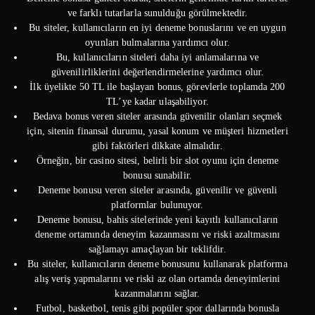
ve farklı tutarlarla sunulduğu görülmektedir.
Bu siteler, kullanıcıların en iyi deneme bonuslarını ve en uygun
oyunları bulmalarına yardımcı olur.
Bu, kullanıcıların siteleri daha iyi anlamalarına ve
güvenilirliklerini değerlendirmelerine yardımcı olur.
İlk üyelikte 50 TL ile başlayan bonus, görevlerle toplamda 200
TL’ye kadar ulaşabiliyor.
Bedava bonus veren siteler arasında güvenilir olanları seçmek
için, sitenin finansal durumu, yasal konum ve müşteri hizmetleri
gibi faktörleri dikkate almalıdır.
Örneğin, bir casino sitesi, belirli bir slot oyunu için deneme
bonusu sunabilir.
Deneme bonusu veren siteler arasında, güvenilir ve güvenli
platformlar bulunuyor.
Deneme bonusu, bahis sitelerinde yeni kayıtlı kullanıcıların
deneme ortamında deneyim kazanmasını ve riski azaltmasını
sağlamayı amaçlayan bir teklifdir.
Bu siteler, kullanıcıların deneme bonusunu kullanarak platforma
alış veriş yapmalarını ve riski az olan ortamda deneyimlerini
kazanmalarını sağlar.
Futbol, basketbol, tenis gibi popüler spor dallarında bonusla