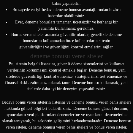
bahis yapılabilir.
Bu sayede en iyi bedava deneme bonusu avantajlarından hızlıca
haberdar olabilirsiniz.
Evet, deneme bonusları tamamen ücretsizdir ve herhangi bir
yatırımla kullanmanız gerekmez.
Bonus veren siteler arasında güvenilir olanlar, genellikle deneme
bonuslarını kullanmadan önce kullanıcıların sitenin
güvenilirliğini ve güvenliğini kontrol etmelerini sağlar.
deneme bonusu veren siteler
Bu, sitenin belgeli lisansını, güvenli ödeme sistemlerini ve kullanıcı
verilerinin korunmasını kontrol etmekle başlar. Deneme bonusu, yeni
sitelerde güvenilirliği kontrol etmenize, stratejilerinizi test etmenize ve
finansal riski azaltmanıza olanak tanır. Deneme bonusu kullanarak, yeni
sitelerde daha iyi bir deneyim yaşayabilirsiniz.
Bedava bonus veren sitelerin listesini ve deneme bonusu veren bahis siteleri
hakkında güncel bilgileri bulabilirsiniz. Deneme bonusu güncel durumu,
oyuncuların yeni platformları denemelerine ve oyunlarını denemelerine
olanak tanıyarak, bu sektörün gelişimini hızlandırmaktadır. Deneme bonusu
veren siteler, deneme bonusu veren bahis siteleri ve bonus veren siteler,