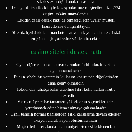
sık destek aldığı konular arasında.
Deneyimli teknik ekibiyle lokasyonlarımız müşterilerimize 7/24
erişim imkânı sunmaktadır.
Eskiden canlı destek hattı da olmadığı için üyeler müşteri
hizmetlerine danışmaktaydı.
Sitemiz içerisinde bulunan butonlar ve link yönlendirmeleri sizi
en güncel giriş adresine yönlendirecektir.
casino siteleri destek hattı
Oyun diğer canlı casino oyunlarından farklı olarak kart ile
oynanmamaktadır.
Bunun sebebi bu yöntemin kullanım konusunda diğerlerinden
daha kolay olmasıdır.
Telefondan rahatça bahis alabilme fikri kullanıcıları mutlu
etmektedir.
Var olan üyeler ise tamamen yüksek oran seçeneklerinden
yararlanmak adına hizmet almaya çalışmaktadır.
Canlı bahisin normal bahislerden farkı karşılaşma devam ederken
aksiyon alarak kupon oluşturmanızdır.
Müşterilerin her alanda memnuniyet istemesi beklenen bir