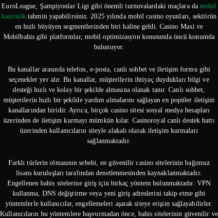
EuroLeague, Şampiyonlar Ligi gibi önemli turnuvalardaki maçlara da
mobil
kaszinók
tahmin yapabilirsiniz. 2025 yılında mobil casino oyunları, sektörün
en hızlı büyüyen segmentlerinden biri haline geldi. Casino Maxi ve
Mobilbahis gibi platformlar, mobil optimizasyon konusunda öncü konumda
bulunuyor.
Bu kanallar arasında telefon, e-posta, canlı sohbet ve iletişim formu gibi
seçenekler yer alır. Bu kanallar, müşterilerin ihtiyaç duydukları bilgi ve
desteği hızlı ve kolay bir şekilde almasına olanak tanır. Canlı sohbet,
müşterilerin hızlı bir şekilde yardım almalarını sağlayan en popüler iletişim
kanallarından biridir. Ayrıca, birçok casino sitesi sosyal medya hesapları
üzerinden de iletişim kurmayı mümkün kılar. Casinoroyal canlı destek hattı
üzerinden kullanıcıların siteyle alakalı olarak iletişim kurmaları
sağlanmaktadır.
Farklı türlerin olmasının sebebi, en güvenilir casino sitelerinin bağımsız
lisans kuruluşları tarafından denetlenmesinden kaynaklanmaktadır.
Engellenen bahis sitelerine giriş için birkaç yöntem bulunmaktadır. VPN
kullanma, DNS değiştirme veya yeni giriş adreslerini takip etme gibi
yöntemlerle kullanıcılar, engellemeleri aşarak siteye erişim sağlayabilirler.
Kullanıcıların bu yöntemlere başvurmadan önce, bahis sitelerinin güvenilir ve