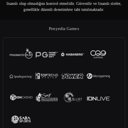
lisanslı olup olmadığını kontrol etmelidir. Güvenilir ve lisanslı siteler,
genellikle düzenli denetimlere tabi tutulmaktadır.
Penyedia Games