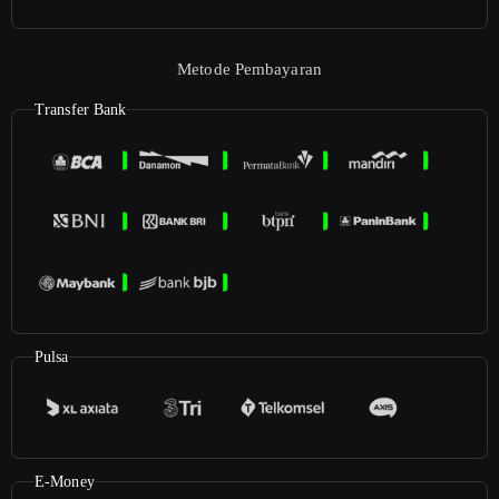
Metode Pembayaran
Transfer Bank
Pulsa
E-Money