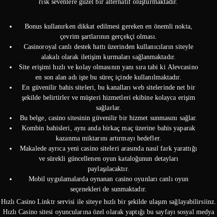
risk sevenlere güzel bir alternatif oluşturmaktadır.
Bonus kullanırken dikkat edilmesi gereken en önemli nokta,
çevrim şartlarının gerçekçi olması.
Casinoroyal canlı destek hattı üzerinden kullanıcıların siteyle
alakalı olarak iletişim kurmaları sağlanmaktadır.
Site erişimi hızlı ve kolay olmasının yanı sıra tabi ki Alevcasino
en son alan adı işte bu süreç içinde kullanılmaktadır.
En güvenilir bahis siteleri, bu kanalları web sitelerinde net bir
şekilde belirtirler ve müşteri hizmetleri ekibine kolayca erişim
sağlarlar.
Bu belge, casino sitesinin güvenilir bir hizmet sunmasını sağlar.
Kombin bahisleri, aynı anda birkaç maç üzerine bahis yaparak
kazanma miktarını artırmayı hedefler.
Makalede ayrıca yeni casino siteleri arasında nasıl fark yarattığı
ve sürekli güncellenen oyun kataloğunun detayları
paylaşılacaktır.
Mobil uygulamalarda oynanan casino oyunları canlı oyun
seçenekleri de sunmaktadır.
Hızlı Casino Linktr servisi ile siteye hızlı bir şekilde ulaşım sağlayabilirsiinz.
Hızlı Casino sitesi oyuncularına özel olarak yaptığı bu sayfayı sosyal medya