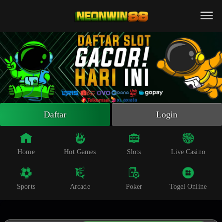
Beranda
Slot Online
Live Casino
Sportsbook
Arcade
Togel Online
Daftar
Login
Poker
Whatsapp
Home
Hot Games
Slots
Live Casino
Telegram
Sports
Arcade
Poker
Togel Online
Livechat