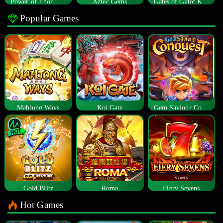
Power of Thor Megaways
Aztec Gems
Gates of Gatot Kaca
Popular Games
Mahjong Ways
Koi Gate
Gem Saviour Conquest
Gold Blitz
Roma
Fiery Sevens
Hot Games