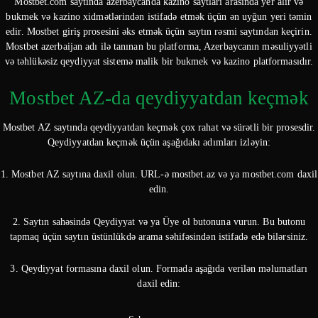
Mostbet.com saytında azerbaycanda kazino saytlari arasında yer alır və
bukmek və kazino xidmətlərindən istifadə etmək üçün ən uyğun yeri təmin
edir. Mostbet giriş prosesini əks etmək üçün saytın rəsmi saytından keçirin.
Mostbet azerbaijan adı ilə tanınan bu platforma, Azerbaycanın məsuliyyətli
və təhlükəsiz qeydiyyat sistemə malik bir bukmek və kazino platformasıdır.
Mostbet AZ-da qeydiyyatdan keçmək
Mostbet AZ saytında qeydiyyatdan keçmək çox rahat və sürətli bir prosesdir.
Qeydiyyatdan keçmək üçün aşağıdakı adımları izləyin:
1. Mostbet AZ saytına daxil olun. URL-ə mostbet.az və ya mostbet.com daxil
edin.
2. Saytın sahəsində Qeydiyyat və ya Üye ol butonuna vurun. Bu butonu
tapmaq üçün saytın üstünlükdə arama səhifəsindən istifadə edə bilərsiniz.
3. Qeydiyyat formasına daxil olun. Formada aşağıda verilən məlumatları
daxil edin: