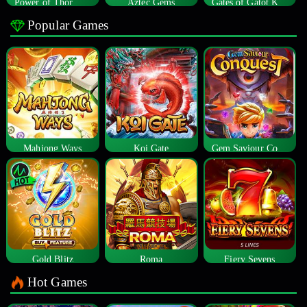
Power of Thor Megaways
Aztec Gems
Gates of Gatot Kaca
Popular Games
Mahjong Ways
Koi Gate
Gem Saviour Conquest
Gold Blitz
Roma
Fiery Sevens
Hot Games