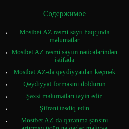
Содержимое
Mostbet AZ rəsmi saytı haqqında
məlumatlar
Mostbet AZ rəsmi saytın nəticələrindən
istifadə
Mostbet AZ-da qeydiyyatdan keçmək
Qeydiyyat formasını doldurun
Şəxsi məlumatları təyin edin
Şifrəni təsdiq edin
Mostbet AZ-da qazanma şansını
artırmaq üçün nə qədər maliyyə