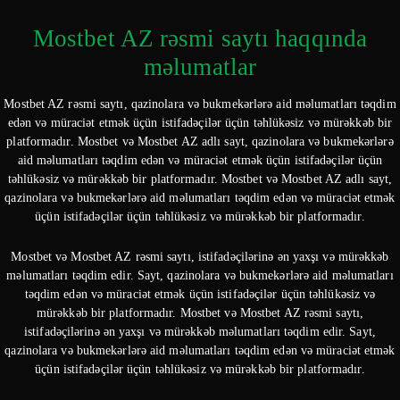
Mostbet AZ rəsmi saytı haqqında
məlumatlar
Mostbet AZ rəsmi saytı, qazinolara və bukmekərlərə aid məlumatları təqdim
edən və müraciət etmək üçün istifadəçilər üçün təhlükəsiz və mürəkkəb bir
platformadır. Mostbet və Mostbet AZ adlı sayt, qazinolara və bukmekərlərə
aid məlumatları təqdim edən və müraciət etmək üçün istifadəçilər üçün
təhlükəsiz və mürəkkəb bir platformadır. Mostbet və Mostbet AZ adlı sayt,
qazinolara və bukmekərlərə aid məlumatları təqdim edən və müraciət etmək
üçün istifadəçilər üçün təhlükəsiz və mürəkkəb bir platformadır.
Mostbet və Mostbet AZ rəsmi saytı, istifadəçilərinə ən yaxşı və mürəkkəb
məlumatları təqdim edir. Sayt, qazinolara və bukmekərlərə aid məlumatları
təqdim edən və müraciət etmək üçün istifadəçilər üçün təhlükəsiz və
mürəkkəb bir platformadır. Mostbet və Mostbet AZ rəsmi saytı,
istifadəçilərinə ən yaxşı və mürəkkəb məlumatları təqdim edir. Sayt,
qazinolara və bukmekərlərə aid məlumatları təqdim edən və müraciət etmək
üçün istifadəçilər üçün təhlükəsiz və mürəkkəb bir platformadır.