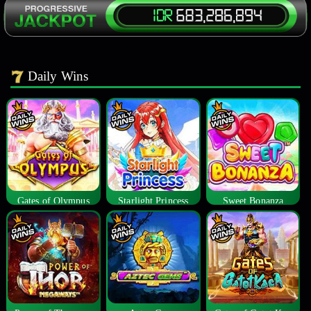
Daily Wins
Gates of Olympus
Starlight Princess
Sweet Bonanza