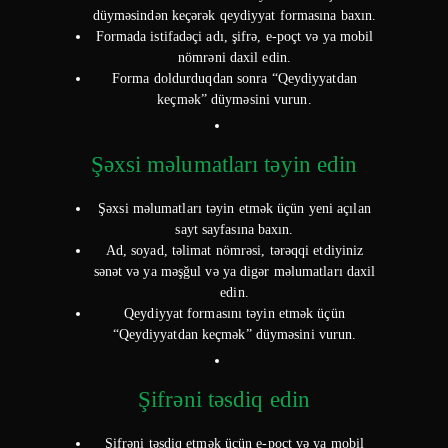
düyməsindən keçərək qeydiyyat formasına baxın.
Formada istifadəçi adı, şifrə, e-poçt və ya mobil
nömrəni daxil edin.
Forma doldurduqdan sonra “Qeydiyyatdan
keçmək” düyməsini vurun.
Şəxsi məlumatları təyin edin
Şəxsi məlumatları təyin etmək üçün yeni açılan
sayt sayfasına baxın.
Ad, soyad, təlimat nömrəsi, tərəqqi etdiyiniz
sənət və ya məşğul və ya digər məlumatları daxil
edin.
Qeydiyyat formasını təyin etmək üçün
“Qeydiyyatdan keçmək” düyməsini vurun.
Şifrəni təsdiq edin
Şifrəni təsdiq etmək üçün e-poçt və ya mobil