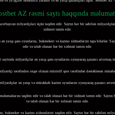
bə və ya işçilər hesabınızı yaradın və ən yaxşı qazanıqları tapın. Mostbet AZ 
stbet AZ rəsmi saytı haqqında məlumat
erbaycan milyardçıları üçün təqdim edir. Saytın hər bir səhifəsi milyardçılar
xidməti təmin edir.
ən yaxşı şans oyunlarını, bukmekeri və kazino xidmətlərini tapa bilərlər. Sayt
edir və tələb olunan hər bir xidməti təmin edir.
 saytında milyardçılar ən yaxşı şans oyunlarını oynayaraq qazancı artırmaq i
milyardçı tərəfindən oxşar olunan müxtəlif spor tərəfindən dəstəklənən müsaba
 milyardçılar ən yaxşı və mürəkkəb kazino oyunlarını oynayaraq qazancı artır
 məlumatlarını təqdim edir və tələb olunan hər bir xidməti təmin edir. Saytın h
və tələb olunan hər bir xidməti təmin edir.
nı, bukmeker və kazino xidmətlərini təqdim edir. Saytın hər bir səhifəsi milya