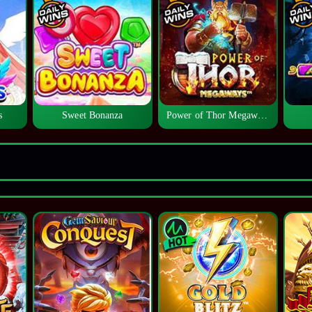
s
Sweet Bonanza
Power of Thor Megaways