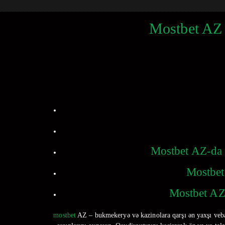
Mostbet AZ 
Mostbet AZ-da 
Mostbet
Mostbet AZ-
mostbet
AZ – bukmekeryə və kazinolara qarşı ən yaxşı vebas