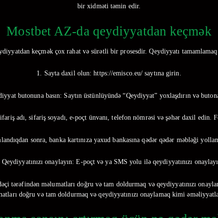
bir xidməti təmin edir.
Mostbet AZ-da qeydiyyatdan keçmək
diyyatdan keçmək çox rahat və sürətli bir prosesdir. Qeydiyyatı tamamlamaq 
1. Sayta daxil olun: https://emisco.eu/ saytına girin.
diyyat butonuna basın: Saytın üstünlüyündə “Qeydiyyat” yoxlaşdırın və butona
ifariş adı, sifariş soyadı, e-poçt ünvanı, telefon nömrəsi və şəhər daxil ed
andıqdan sonra, banka kartınıza yaxud bankasına qədər qədər məbləği yollama
. Qeydiyyatınızı onaylayın: E-poçt və ya SMS yolu ilə qeydiyyatınızı onaylayı
çi tərəfindən məlumatları doğru və tam doldurmaq və qeydiyyatınızı onaylamaq
atları doğru və tam doldurmaq və qeydiyyatınızı onaylamaq kimi əməliyyatlar