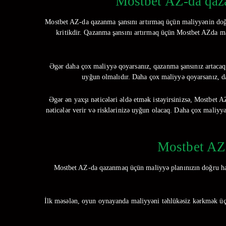
Mostbet AZ-da qaza
Mostbet AZ-da qazanma şansını artırmaq üçün maliyyənin doğr
kritikdir. Qazanma şansını artırmaq üçün Mostbet AZda m
Əgər daha çox maliyyə qoyarsanız, qazanma şansınız artacaq,
uyğun olmalıdır. Daha çox maliyyə qoyarsanız, da
Əgər ən yaxşı nəticələri əldə etmək istəyirsinizsə, Mostbe
nəticələr verir və risklərinizə uyğun olacaq. Daha çox maliyyə
Mostbet AZ-
Mostbet AZ-da qazanmaq üçün maliyyə planınızın doğru haz
İlk məsələn, oyun oynayanda maliyyəni təhlükəsiz kərkmək üç