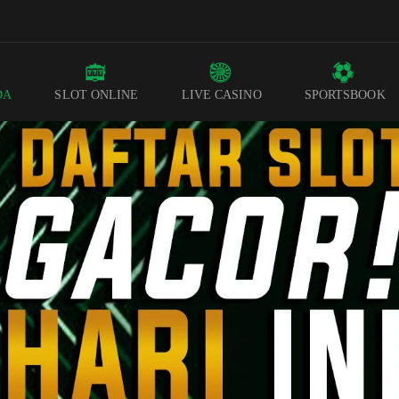
DA
SLOT ONLINE
LIVE CASINO
SPORTSBOOK