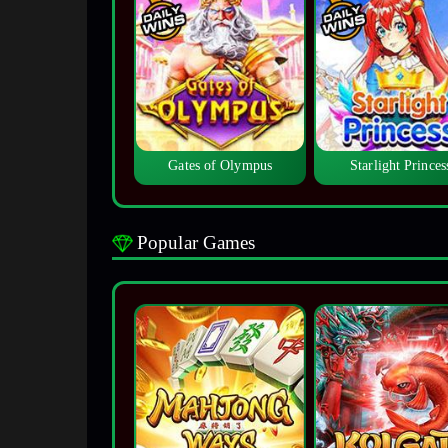
Gates of Olympus
Starlight Princes
Popular Games