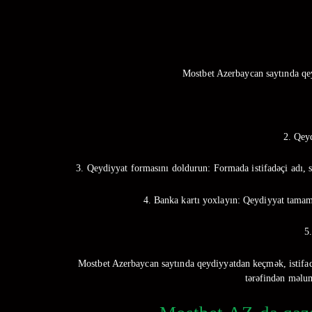
Mostbet Azerbaycan saytında qey
2. Qey
3. Qeydiyyat formasını doldurun: Formada istifadəçi adı, s
4. Banka kartı yoxlayın: Qeydiyyat tamaml
5
Mostbet Azerbaycan saytında qeydiyyatdan keçmək, istifadə
tərəfindən məlum