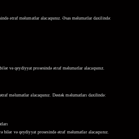
esində ətraf məlumatlar alacaqsınız. Əsas məlumatlar daxilində:
bilər və qeydiyyat prosesində ətraf məlumatlar alacaqsınız.
ətraf məlumatlar alacaqsınız. Dəstək məlumatları daxilində:
tları
rə bilər və qeydiyyat prosesində ətraf məlumatlar alacaqsınız.