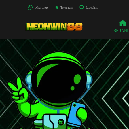
Whatsapp
Telegram
Livechat
BERAN