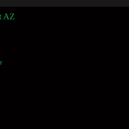
t AZ
r