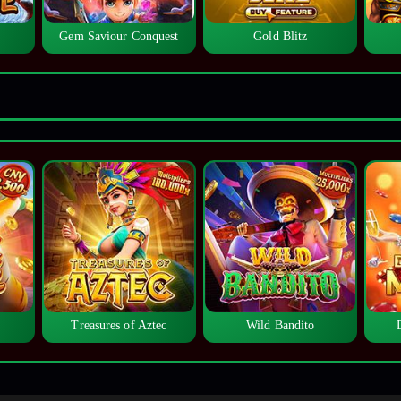
Gem Saviour Conquest
Gold Blitz
Treasures of Aztec
Wild Bandito