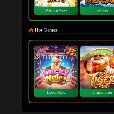
Mahjong Ways
Koi Gate
Hot Games
Lucky Neko
Fortune Tiger