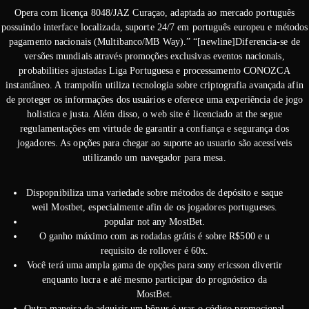
Opera com licença 8048/JAZ Curaçao, adaptada ao mercado português
possuindo interface localizada, suporte 24/7 em português europeu e métodos
pagamento nacionais (Multibanco/MB Way).” “[newline]Diferencia-se de
versões mundiais através promoções exclusivas eventos nacionais,
probabilities ajustadas Liga Portuguesa e processamento CONOZCA
instantâneo. A trampolín utiliza tecnologia sobre criptografia avançada afin
de proteger os informações dos usuários e oferece uma experiência de jogo
holistica e justa. Além disso, o web site é licenciado at the segue
regulamentações em virtude de garantir a confiança e segurança dos
jogadores. As opções para chegar ao suporte ao usuario são acessíveis
utilizando um navegador para mesa.
Dispopnibiliza uma variedade sobre métodos de depósito e saque
weil Mostbet, especialmente afin de os jogadores portugueses.
popular not any MostBet.
O ganho máximo com as rodadas grátis é sobre R$500 e u
requisito de rollover é 60x.
Você terá uma ampla gama de opções para sony ericsson divertir
enquanto lucra e até mesmo participar do prognóstico da
MostBet.
Outra maneira de adquirir um bônus é usar o código promocional