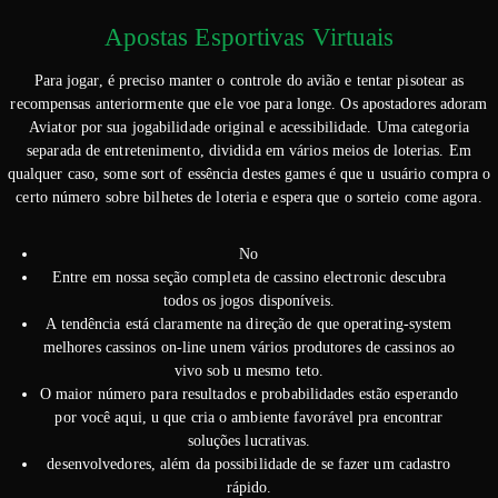
Apostas Esportivas Virtuais
Para jogar, é preciso manter o controle do avião e tentar pisotear as
recompensas anteriormente que ele voe para longe. Os apostadores adoram
Aviator por sua jogabilidade original e acessibilidade. Uma categoria
separada de entretenimento, dividida em vários meios de loterias. Em
qualquer caso, some sort of essência destes games é que u usuário compra o
certo número sobre bilhetes de loteria e espera que o sorteio come agora.
No
Entre em nossa seção completa de cassino electronic descubra
todos os jogos disponíveis.
A tendência está claramente na direção de que operating-system
melhores cassinos on-line unem vários produtores de cassinos ao
vivo sob u mesmo teto.
O maior número para resultados e probabilidades estão esperando
por você aqui, u que cria o ambiente favorável pra encontrar
soluções lucrativas.
desenvolvedores, além da possibilidade de se fazer um cadastro
rápido.