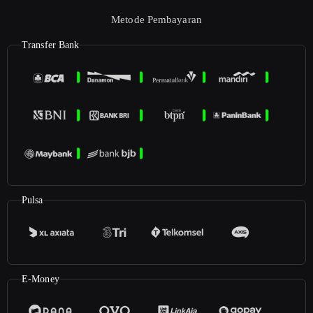
Metode Pembayaran
Transfer Bank
Pulsa
E-Money