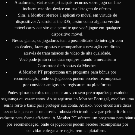
Atualmente, vários dos principais recursos sobre jogo on-line
incluem esta slot device em sua listagem de ofertas.
Sim, a Mostbet oferece 1 aplicativo móvel em virtude de
dispositivos Android at the iOS, assim como alguma versão
móvel carry out site que permite que você jogue em qualquer
dispositivo móvel.
Nestes games, os jogadores tem a possibilidade de interagir com
os dealers, fazer apostas e acompanhar a new ação em direto
através de transmissões de vídeo de alta qualidade.
Você pode junto criar duas equipes usando a mecanismo
Construtor de Apostas da Mostbet.
A Mostbet PT proporciona um programa para bónus por
recomendação, onde os jogadores podem receber recompensas
por convidar amigos a se registarem na plataforma.
Podes spinar os rolos ou apostar ao vivo sem preocupações possuindo
segurança ou vazamentos. Ao se registrar no Mostbet Portugal, escolher uma
senha forte é basic para proteger sua conta. Abaixo, você encontrará dicas
essenciais para criar uma senha robusta electronic navegar pelo criterio de
cadastro para forma eficiente. A Mostbet PT oferece um programa para bónus
por recomendação, onde os jogadores podem receber recompensas por
convidar colegas a se registarem na plataforma.