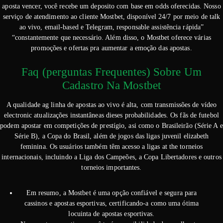
aposta vencer, você recebe um deposito com base em odds oferecidas. Nosso
serviço de atendimento ao cliente Mostbet, disponível 24/7 por meio de talk
ao vivo, email-based e Telegram, responsable assistência rápida”
“constantemente que necessário. Além disso, o Mostbet oferece várias
promoções e ofertas pra aumentar a emoção das apostas.
Faq (perguntas Frequentes) Sobre Um
Cadastro Na Mostbet
A qualidade ag linha de apostas ao vivo é alta, com transmissões de vídeo
electronic atualizações instantâneas dieses probabilidades. Os fãs de futebol
podem apostar em competições de prestígio, asi como o Brasileirão (Série A e
Série B), a Copa do Brasil, além de jogos das ligas juvenil elizabeth
feminina. Os usuários também têm acesso a ligas at the torneios
internacionais, incluindo a Liga dos Campeões, a Copa Libertadores e outros
torneios importantes.
Em resumo, a Mostbet é uma opção confiável e segura para
cassinos e apostas esportivas, certificando-a como uma ótima
locuinta de apostas esportivas.