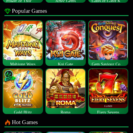
Power of Thor Megaways
Aztec Gems
Gates of Gatot Kaca
Popular Games
Mahjong Ways
Koi Gate
Gem Saviour Conquest
Gold Blitz
Roma
Fiery Sevens
Hot Games