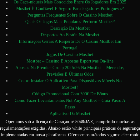
Os Caça-níqueis Mais Conocidos Entre Os Jogadores Em 2025
Mostbet É Confiável E Seguro Para Jogadores Portugueses?
Perguntas Frequentes Sobre O Cassino Mostbet
Quais Os Jogos Mais Populares Perform Mostbet?
Descrição Da Mostbet
Desportos Ao Festón Na Mostbet
Informações Gerais A Respeito De O Casino Mostbet Em
Portugal
Jogos De Cassino Mostbet
Mostbet – Cassino E Apostas Esportivas On-line
Apostas Na Premier Group 2025/26 Na Mostbet – Mercados,
Previsões E Últimas Odds
Como Instalar O Aplicativo Para Dispositivos Móveis No
Mostbet?
Código Promocional Com 300€ De Bônus
Como Fazer Levantamentos Not Any Mostbet – Guia Passo A
Passo
Aplicativo Da Mostbet
Operamos sob a licença de Curaçao nº 8048/JAZ, cumprindo muchas as
regulamentações exigidas. Abaixo estão while principais práticas de segurança
implementadas em nossa plataforma. Oferecemos métodos seguros electronic