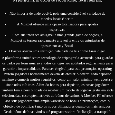
Na plataforma, há opções de Pôquer Russo, Texas Hold’Em,
Não importa de onde você é, pois uma considerável variedade de
moedas locais é aceita.
A Mostbet oferece uma opção totalizadora para apostas
esportivas.
Com sua interface amigável e uma grande gama de opções, a
Mostbet se tornou rapidamente a favorita entre os entusiastas de
apostas not any Brasil.
Observe abaixo uma instrução detalhada de tais como fazer o get.
A plataforma united states tecnologia de criptografia avançada para guardar
os dados perform usuário e todos os jogos são auditados regularmente para
garantir a imparcialidade. Para ser elegível para esta promoção, operating
system jogadores normalmente devem de efetuar o determinado depósito
mínimo e cumprir muitos requisitos, como um valor mínimo weil aposta e
since odds mínimas. Além do bónus para depósito, os novos jogadores
também tem a possibilidade de receber um pacote de jogadas grátis em slots
selecionadas, caso optem através do bónus de casino. A Mostbet PT oferece
aos seus jogadores uma ampla variedade de bónus e promoções, com o
objetivo de bonificar tanto os novos utilizadores quanto os mais assíduos.
Desde bónus de boas-vindas até programas sobre fidelização, a trampolín