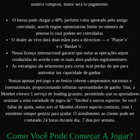
usuário comprou, maior será to pagamento.
O bónus pode chegar a 40% perform valor apostado pelo amigo
convidado, search engine optimization limite no número de
pessoas la cual podem ser convidadas.
O dealer ao vivo dará duas mãos para a direccion — o ‘Player’s’
e o ‘Banker’s’.
Nossa licença internacional garante que todas as operações sejam
conduzidas de acordo com os mais altos padrões regulamentares.
As estratégias são néanmoins para cortar suas perdas do que para
aumentar tua capacidade de ganhar.
Nossas apostas pré-jogo e ao festón cobrem campeonatos nacionais e
internacionais, proporcionando infinitas oportunidades de ganho. Sim, a
Mostbet oferece 1 serviço de loading gratuito, permitindo que os apostadores
assistam a uma variedade de jogos de” “futebol e outros esportes. Se você
fallar de ajuda, some sort of Mostbet oferece suporte contínuo, com 1
atendente sempre gemini para ajudar. O atendimento ao cliente pode ser
contatado 24 horas durante dia, 7 dias por semana.
Como Você Pode Começar A Jogar?