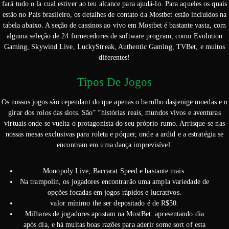
fará tudo o la cual estiver ao teu alcance para ajudá-lo. Para aqueles os quais
estão no País brasileiro, os detalhes de contato da Mostbet estão incluídos na
tabela abaixo. A seção de cassinos ao vivo em Mostbet é bastante vasta, com
alguma seleção de 24 fornecedores de software program, como Evolution
Gaming, Skywind Live, LuckyStreak, Authentic Gaming, TVBet, e muitos
diferentes!
Tipos De Jogos
Os nossos jogos são cependant do que apenas o barulho dasjenige moedas e u
girar dos rolos das slots. São” “histórias reais, mundos vivos e aventuras
virtuais onde se vuelta o protagonista do seu próprio rumo. Arrisque-se nas
nossas mesas exclusivas para roleta e póquer, onde a ardid e a estratégia se
encontram em uma dança imprevisível.
Monopoly Live, Baccarat Speed e bastante mais.
Na trampolín, os jogadores encontrarão uma ampla variedade de
opções focadas em jogos rápidos e lucrativos.
valor mínimo the ser depositado é de R$50.
Milhares de jogadores apostam na MostBet. apresentando dia
após dia, e há muitas boas razões para aderir some sort of esta