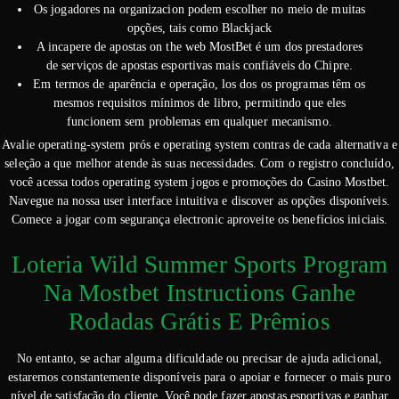
Os jogadores na organizacion podem escolher no meio de muitas
opções, tais como Blackjack
A incapere de apostas on the web MostBet é um dos prestadores
de serviços de apostas esportivas mais confiáveis do Chipre.
Em termos de aparência e operação, los dos os programas têm os
mesmos requisitos mínimos de libro, permitindo que eles
funcionem sem problemas em qualquer mecanismo.
Avalie operating-system prós e operating system contras de cada alternativa e
seleção a que melhor atende às suas necessidades. Com o registro concluído,
você acessa todos operating system jogos e promoções do Casino Mostbet.
Navegue na nossa user interface intuitiva e discover as opções disponíveis.
Comece a jogar com segurança electronic aproveite os benefícios iniciais.
Loteria Wild Summer Sports Program
Na Mostbet Instructions Ganhe
Rodadas Grátis E Prêmios
No entanto, se achar alguma dificuldade ou precisar de ajuda adicional,
estaremos constantemente disponíveis para o apoiar e fornecer o mais puro
nível de satisfação do cliente. Você pode fazer apostas esportivas e ganhar