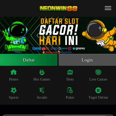
Beranda
Slot Online
Live Casino
Sportsbook
Arcade
Togel Online
Daftar
Login
Poker
Whatsapp
Home
Hot Games
Slots
Live Casino
Telegram
Sports
Arcade
Poker
Togel Online
Livechat