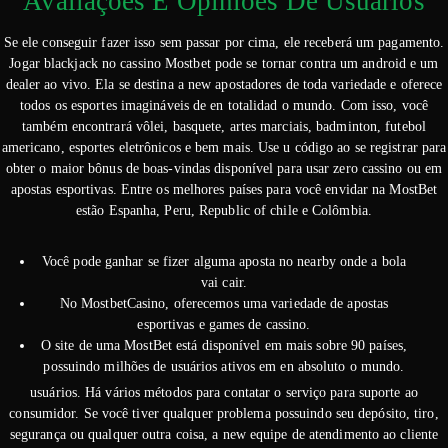
Avaliações E Opiniões De Usuários
Se ele conseguir fazer isso sem passar por cima, ele receberá um pagamento.
Jogar blackjack no cassino Mostbet pode se tornar contra um android e um
dealer ao vivo. Ela se destina a new apostadores de toda variedade e oferece
todos os esportes imagináveis de en totalidad o mundo. Com isso, você
também encontrará vôlei, basquete, artes marciais, badminton, futebol
americano, esportes eletrônicos e bem mais. Use u código ao se registrar para
obter o maior bônus de boas-vindas disponível para usar zero cassino ou em
apostas esportivas. Entre os melhores países para você envidar na MostBet
estão Espanha, Peru, Republic of chile e Colômbia.
Você pode ganhar se fizer alguma aposta no nearby onde a bola
vai cair.
No MostbetCasino, oferecemos uma variedade de apostas
esportivas e games de cassino.
O site de uma MostBet está disponível em mais sobre 90 países,
possuindo milhões de usuários ativos em en absoluto o mundo.
usuários. Há vários métodos para contatar o serviço para suporte ao
consumidor. Se você tiver qualquer problema possuindo seu depósito, tiro,
segurança ou qualquer outra coisa, a new equipe de atendimento ao cliente