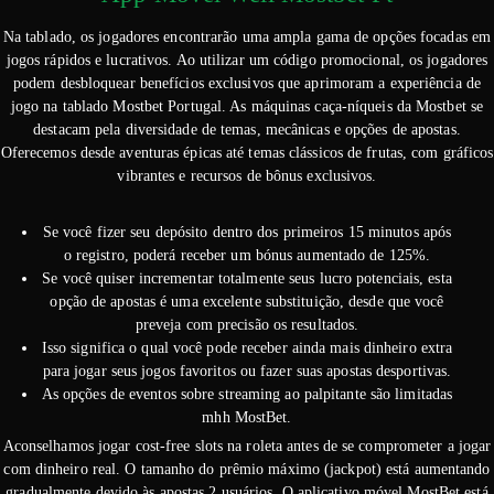
Na tablado, os jogadores encontrarão uma ampla gama de opções focadas em
jogos rápidos e lucrativos. Ao utilizar um código promocional, os jogadores
podem desbloquear benefícios exclusivos que aprimoram a experiência de
jogo na tablado Mostbet Portugal. As máquinas caça-níqueis da Mostbet se
destacam pela diversidade de temas, mecânicas e opções de apostas.
Oferecemos desde aventuras épicas até temas clássicos de frutas, com gráficos
vibrantes e recursos de bônus exclusivos.
Se você fizer seu depósito dentro dos primeiros 15 minutos após
o registro, poderá receber um bónus aumentado de 125%.
Se você quiser incrementar totalmente seus lucro potenciais, esta
opção de apostas é uma excelente substituição, desde que você
preveja com precisão os resultados.
Isso significa o qual você pode receber ainda mais dinheiro extra
para jogar seus jogos favoritos ou fazer suas apostas desportivas.
As opções de eventos sobre streaming ao palpitante são limitadas
mhh MostBet.
Aconselhamos jogar cost-free slots na roleta antes de se comprometer a jogar
com dinheiro real. O tamanho do prêmio máximo (jackpot) está aumentando
gradualmente devido às apostas 2 usuários. O aplicativo móvel MostBet está