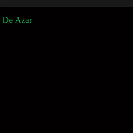
s De Azar