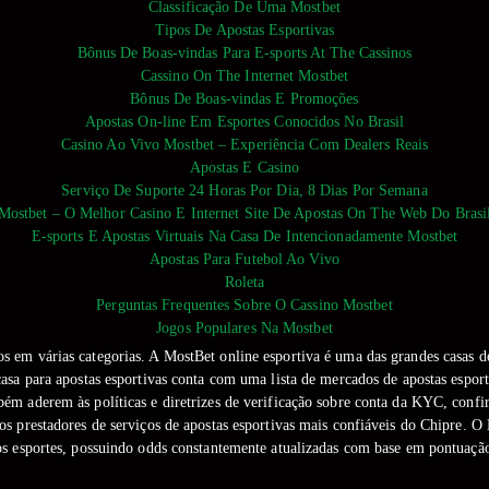
Classificação De Uma Mostbet
Tipos De Apostas Esportivas
Bônus De Boas-vindas Para E-sports At The Cassinos
Cassino On The Internet Mostbet
Bônus De Boas-vindas E Promoções
Apostas On-line Em Esportes Conocidos No Brasil
Casino Ao Vivo Mostbet – Experiência Com Dealers Reais
Apostas E Casino
Serviço De Suporte 24 Horas Por Dia, 8 Dias Por Semana
Mostbet – O Melhor Casino E Internet Site De Apostas On The Web Do Brasi
E-sports E Apostas Virtuais Na Casa De Intencionadamente Mostbet
Apostas Para Futebol Ao Vivo
Roleta
Perguntas Frequentes Sobre O Cassino Mostbet
Jogos Populares Na Mostbet
 em várias categorias. A MostBet online esportiva é uma das grandes casas de
casa para apostas esportivas conta com uma lista de mercados de apostas espo
mbém aderem às políticas e diretrizes de verificação sobre conta da KYC, confir
dos prestadores de serviços de apostas esportivas mais confiáveis do Chipre. O
os esportes, possuindo odds constantemente atualizadas com base em pontuação