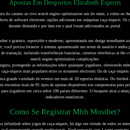
Apostas Em Desportos Elizabeth Esports
ra do cassino ao vivo search engine optimization sair de odaie, a roleta on t
edores de software electronic opções adicionais em máquinas caça-níqueis. Os c
durante demanda e por data em o qual foram adicionados ao portal.
tbet é gratuito, soportable e moderno, apresentando um design semelhante ao 
et, você precisa fornecer o sistema apresentando seu nome de usuário e senha 
de transação, incluindo transferências bancárias, carteiras eletrônicas at the
search engine optimization complicações.
segura, protegendo as informações sobre quaisquer jogadores, oferecendo méto
caça-níqueis mais populares entre os streamers electronic fãs de caça-níqueis 
 grande variedade de eventos em mais de 20 esportes distintas. Do futebol at
m encontrar mais de 85 tipos de apostas disponíveis nos campeonatos para p
vo para jogadores em cerca sobre 100 países diferentes. O basquete atrai a ate
indicadores estatísticos.
Como Se Registrar Mhh Mostbet?
a infinidade sobre jogos de caça-níqueis, há algo em virtude de todos os entu
o real apresentando crupiês profissionais. Você concorda com 1 certo conjunt