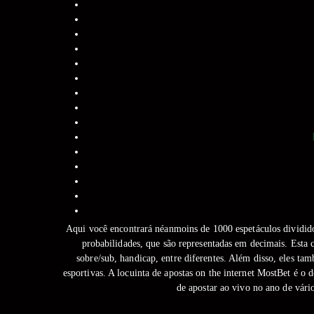
Aqui você encontrará néanmoins de 1000 espetáculos divididos
probabilidades, que são representadas em decimais. Esta 
sobre/sub, handicap, entre diferentes. Além disso, eles ta
esportivas. A locuinta de apostas on the internet MostBet é o 
de apostar ao vivo no ano de vári