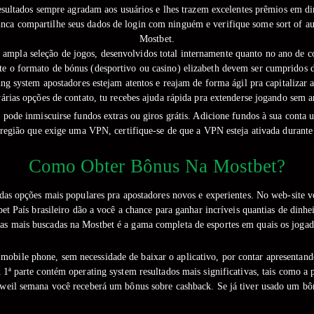
esultados sempre agradam aos usuários e lhes trazem excelentes prêmios em di
nca compartilhe seus dados de login com ninguém e verifique some sort of a
Mostbet.
ampla seleção de jogos, desenvolvidos total internamente quanto no ano de co
nte o formato de bónus (desportivo ou casino) elizabeth devem ser cumpridos
ing system apostadores estejam atentos e reajam de forma ágil pra capitalizar 
rias opções de contato, tu recebes ajuda rápida pra extenderse jogando sem a
 pode inmiscuirse fundos extras ou giros grátis. Adicione fundos à sua conta 
região que exige uma VPN, certifique-se de que a VPN esteja ativada durante 
Como Obter Bônus Na Mostbet?
s opções mais populares pra apostadores novos e experientes. No web-site v
tbet País brasileiro dão a você a chance para ganhar incríveis quantias de dinh
das mais buscadas na Mostbet é a gama completa de esportes em quais os joga
mobile phone, sem necessidade de baixar o aplicativo, por contar apresentand
1ª parte contém operating system resultados mais significativas, tais como a p
cio weil semana você receberá um bônus sobre cashback. Se já tiver usado um b