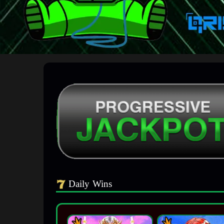
Daily Wins