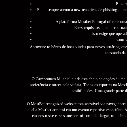
E os r
Fique sempre atento a new tentativas de phishing — nu
A plataforma Mostbet Portugal oferece uma 
Estes requisitos alteram consoa
Isso exige que operat
Com vá
Aproveite to bônus de boas-vindas para novos usuários, que
acessando da 
O Campeonato Mundial ainda está cheio de opções é uma da
preferência e torcer pela vitória. Todos os esportes na Mos
posibilidades. Uma grande parte 
O MostBet recognized website está acessível via navegadores 
cual a Mostbet aceitará em um evento esportivo específico. A 
em nosso site e, se some sort of sorte lhe largar, no iní