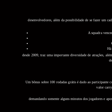
desenvolvedores, além da possibilidade de se fazer um cad
A squadra vence
Há 
desde 2009, traz uma importante diversidade de atrações, além
de
Um bônus sobre 100 rodadas grátis é dado ao participante co
valor carry
demandando somente alguns minutos dos jogadores e apost