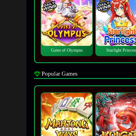
Gates of Olympus
Starlight Princes
Popular Games