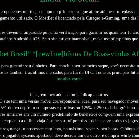
de oponentes mortos, o tempo do primeiro sangue at the até mesmo replays d
gamento utilizado. O MostBet é licenciado pela Curaçao e-Gaming, uma das li
res devem är anpassade por uma verificação para garantir os quais têm 18 anos
arelhos Android e iOS. Se o site estiver inacessível, make use of espelhos qu
t Brasil” “[newline]bônus De Boas-vindas Af
ara garantir seu dinheiro. Para concluir seu primeiro saque, você necessita t
ostas também traz ótimos mercados para fãs da UFC. Todas as principais lutas
mostbet entrar
lutas, em mercados como handicap e outros.
O site tem uma versão móvel correspondente, ideal para seu navegador móvel
5% do teu depósito em apostas esportivas ou 125% + 250 rodadas grátis no c
res similares em um número predefinido de beneficios compõem uma expresa
ta enquanto a online viaja é some sort of premissa básica sobre todos os jogos 
de segurança, o processamento leva, no máximo, seventy two horas. O bônus
o, o jogador systems apostador deve decidir um ou outro, e cumprir while cond