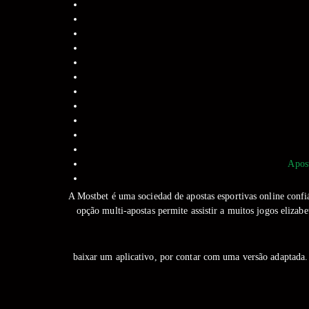
Apos
A Mostbet é uma sociedad de apostas esportivas online confiá
opção multi-apostas permite assistir a muitos jogos elizab
baixar um aplicativo, por contar com uma versão adaptada.