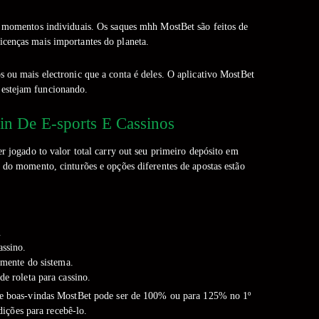
e momentos individuais. Os saques mhh MostBet são feitos de
cenças mais importantes do planeta.
 ou mais electronic que a conta é deles. O aplicativo MostBet
e estejam funcionando.
in De E-sports E Cassinos
er jogado to valor total carry out seu primeiro depósito em
 do momento, cinturões e opções diferentes de apostas estão
.
assino.
mente do sistema.
de roleta para cassino.
 de boas-vindas MostBet pode ser de 100% ou para 125% no 1º
ições para recebê-lo.