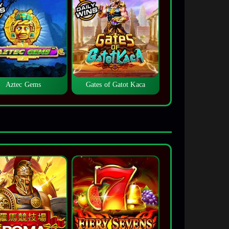
Aztec Gems
Gates of Gatot Kaca