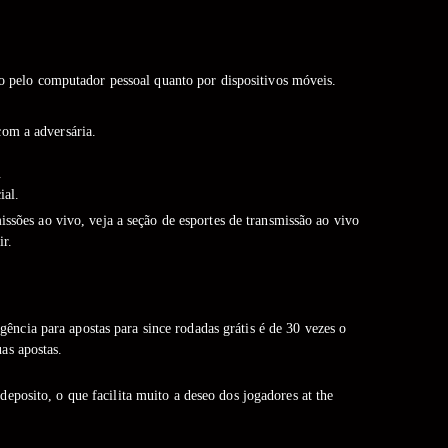
to pelo computador pessoal quanto por dispositivos móveis.
om a adversária.
.
ial.
ssões ao vivo, veja a seção de esportes de transmissão ao vivo
ir.
ência para apostas para since rodadas grátis é de 30 vezes o
uas apostas.
osito, o que facilita muito a deseo dos jogadores at the