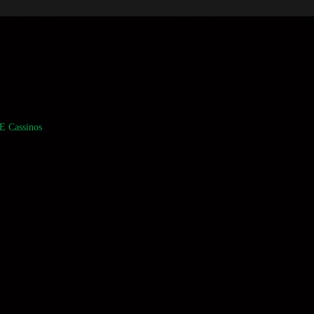
E Cassinos