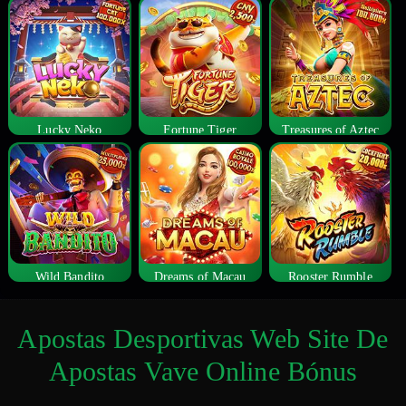
Lucky Neko
Fortune Tiger
Treasures of Aztec
Wild Bandito
Dreams of Macau
Rooster Rumble
Apostas Desportivas Web Site De
Apostas Vave Online Bónus