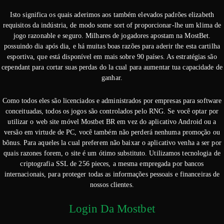
Isto significa os quais aderimos aos também elevados padrões elizabeth
requisitos da indústria, de modo some sort of proporcionar-lhe um klima de
jogo razonable e seguro. Milhares de jogadores apostam na MostBet.
possuindo dia após dia, e há muitas boas razões para aderir the esta cartilha
esportiva, que está disponível em mais sobre 90 países. As estratégias são
cependant para cortar suas perdas do la cual para aumentar tua capacidade de
ganhar.
Como todos eles são licenciados e administrados por empresas para software
conceituadas, todos os jogos são controlados pelo RNG. Se você optar por
utilizar o web site móvel Mostbet BR em vez do aplicativo Android ou a
versão em virtude de PC, você também não perderá nenhuma promoção ou
bônus. Para aqueles la cual preferem não baixar o aplicativo venha a ser por
quais razones forem, o site é um ótimo substituto. Utilizamos tecnologia de
criptografia SSL de 256 pieces, a mesma empregada por bancos
internacionais, para proteger todas as informações pessoais e financeiras de
nossos clientes.
Login Da Mostbet