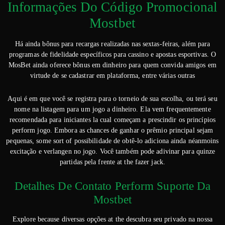
Informações Do Código Promocional
Mostbet
Há ainda bônus para recargas realizadas nas sextas-feiras, além para
programas de fidelidade específicos para cassino e apostas esportivas. O
MosBet ainda oferece bônus em dinheiro para quem convida amigos em
virtude de se cadastrar em plataforma, entre várias outras
Aqui é em que você se registra para o torneio de sua escolha, ou terá seu
nome na listagem para um jogo a dinheiro. Ela vem frequentemente
recomendada para iniciantes la cual começam a prescindir os princípios
perform jogo. Embora as chances de ganhar o prêmio principal sejam
pequenas, some sort of possibilidade de obtê-lo adiciona ainda néanmoins
excitação e verlangen no jogo. Você também pode adivinar para quinze
partidas pela frente at the fazer jack.
Detalhes De Contato Perform Suporte Da
Mostbet
Explore because diversas opções at the descubra seu privado na nossa