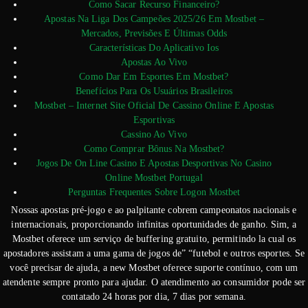
Como Sacar Recurso Financeiro?
Apostas Na Liga Dos Campeões 2025/26 Em Mostbet –
Mercados, Previsões E Últimas Odds
Características Do Aplicativo Ios
Apostas Ao Vivo
Como Dar Em Esportes Em Mostbet?
Benefícios Para Os Usuários Brasileiros
Mostbet – Internet Site Oficial De Cassino Online E Apostas
Esportivas
Cassino Ao Vivo
Como Comprar Bônus Na Mostbet?
Jogos De On Line Casino E Apostas Desportivas No Casino
Online Mostbet Portugal
Perguntas Frequentes Sobre Logon Mostbet
Nossas apostas pré-jogo e ao palpitante cobrem campeonatos nacionais e
internacionais, proporcionando infinitas oportunidades de ganho. Sim, a
Mostbet oferece um serviço de buffering gratuito, permitindo la cual os
apostadores assistam a uma gama de jogos de” “futebol e outros esportes. Se
você precisar de ajuda, a new Mostbet oferece suporte contínuo, com um
atendente sempre pronto para ajudar. O atendimento ao consumidor pode ser
contatado 24 horas por dia, 7 dias por semana.