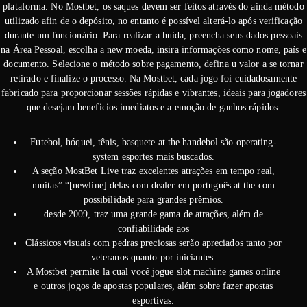
plataforma. No Mostbet, os saques devem ser feitos através do ainda método
utilizado afin de o depósito, no entanto é possível alterá-lo após verificação
durante um funcionário. Para realizar a huida, preencha seus dados pessoais
na Área Pessoal, escolha a new moeda, insira informações como nome, país e
documento. Selecione o método sobre pagamento, defina u valor a se tornar
retirado e finalize o processo. Na Mostbet, cada jogo foi cuidadosamente
fabricado para proporcionar sessões rápidas e vibrantes, ideais para jogadores
que desejam beneficios imediatos e a emoção de ganhos rápidos.
Futebol, hóquei, tênis, basquete at the handebol são operating-
system esportes mais buscados.
A seção MostBet Live traz excelentes atrações em tempo real,
muitas” “[newline] delas com dealer em português at the com
possibilidade para grandes prêmios.
desde 2009, traz uma grande gama de atrações, além de
confiabilidade aos
Clássicos visuais com pedras preciosas serão apreciados tanto por
veteranos quanto por iniciantes.
A Mostbet permite la cual você jogue slot machine games online
e outros jogos de apostas populares, além sobre fazer apostas
esportivas.