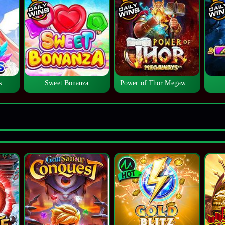
s
Sweet Bonanza
Power of Thor Megaways