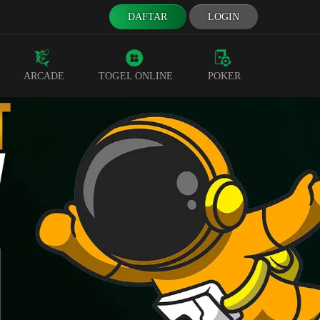
DAFTAR
LOGIN
ARCADE
TOGEL ONLINE
POKER