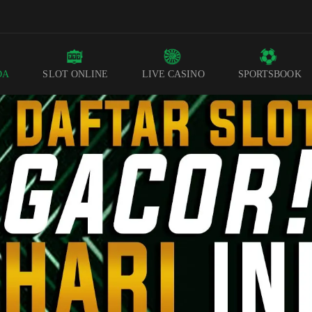
DA
SLOT ONLINE
LIVE CASINO
SPORTSBOOK