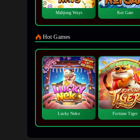
Mahjong Ways
Koi Gate
Hot Games
Lucky Neko
Fortune Tiger