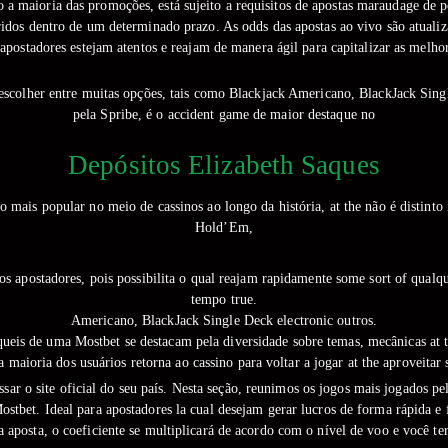
o a maioria das promoções, está sujeito a requisitos de apostas maraudage de 
idos dentro de um determinado prazo. As odds das apostas ao vivo são atualiza
 apostadores estejam atentos e reajam de manera ágil para capitalizar as melho
colher entre muitas opções, tais como Blackjack Americano, BlackJack Singl
pela Spribe, é o accident game de maior destaque no
Depósitos Elizabeth Saques
mais popular no meio de cassinos ao longo da história, at the não é distint
Hold’Em,
s apostadores, pois possibilita o qual reajam rapidamente some sort of qual
tempo true.
Americano, BlackJack Single Deck electronic outros.
ueis de uma Mostbet se destacam pela diversidade sobre temas, mecânicas at t
maioria dos usuários retorna ao cassino para voltar a jogar at the aproveitar 
r o site oficial do seu país. Nesta seção, reunimos os jogos mais jogados pe
tbet. Ideal para apostadores la cual desejam gerar lucros de forma rápida e f
posta, o coeficiente se multiplicará de acordo com o nível de voo e você ter