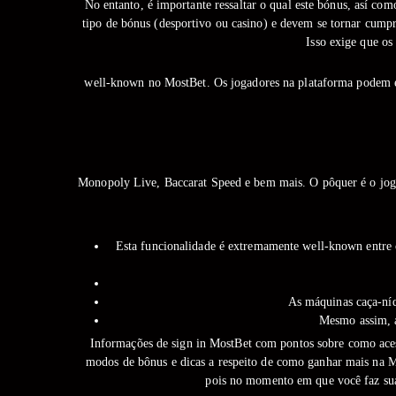
No entanto, é importante ressaltar o qual este bónus, así com
tipo de bónus (desportivo ou casino) e devem se tornar cumpr
Isso exige que os
well-known no MostBet. Os jogadores na plataforma podem es
Monopoly Live, Baccarat Speed e bem mais. O pôquer é o jogo 
Esta funcionalidade é extremamente well-known entre o
As máquinas caça-níq
Mesmo assim, a 
Informações de sign in MostBet com pontos sobre como acessa
modos de bônus e dicas a respeito de como ganhar mais na Mos
pois no momento em que você faz sua a