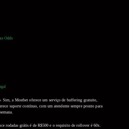
as Odds
ugal
. Sim, a Mostbet oferece um serviço de buffering gratuito,
oferece suporte contínuo, com um atendente sempre pronto para
 semana.
 rodadas grátis é de R$500 e o requisito de rollover é 60x.