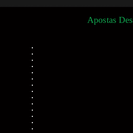
Apostas Des