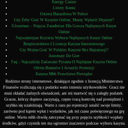
Energy Casino
Limity Konta
Ustawa Hazardowa W Polsce
Czy Żeby Grać W Kasynie Online, Muszę Wpłacić Depozyt?
Glosariusz – Pojęcia Zasadnicze Dla Gracza Najlepszych Kasyn
Online
Najważniejsze Kryteria Wyboru Najlepszych Kasyn Online
Bezpieczeństwo I Licencje Kasyna Internetowego
Czy Można Grać W Polskim Kasynie Bez Rejestracji?
Automaty Do Gier
Faq – Najczęściej Zadawane Pytania O Najlepsze Kasyna Online
Oferta Bonusów I Actually Promocji
Kasyna Mhh Prawdziwe Pieniądze
Rodzime strony internetowe, działające zgodnie z licencją Ministerstwa
Finansów rozliczają się z podatku watts imieniu użytkowników. Gracz nie
musi składać żadnych oświadczeń, ani też martwić się o zaległy podatek.
Gracze, którzy dopiero zaczynają, często tracą kontrolę nad pieniędzmi i
szybko się uzależniają. Warto z razu po rejestracji ustalić swoje limity,
zarówno pod kątem wpłat i wydatków, jak też czasu poświęconego na grę
online. Warto mhh chwilę zatrzymać się przy pojęciu szybkości wypłaty
środków, gdyż czynnik ten ma ogromne znaczenie podczas wyboru kasyna.