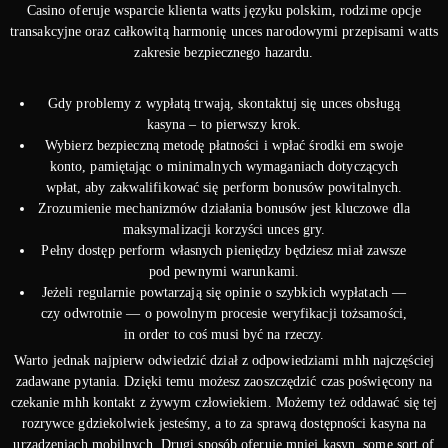
Casino oferuje wsparcie klienta watts języku polskim, rodzime opcje
transakcyjne oraz całkowitą harmonię unces narodowymi przepisami watts
zakresie bezpiecznego hazardu.
Gdy problemy z wypłatą trwają, skontaktuj się unces obsługą
kasyna – to pierwszy krok.
Wybierz bezpieczną metodę płatności i wpłać środki em swoje
konto, pamiętając o minimalnych wymaganiach dotyczących
wpłat, aby zakwalifikować się perform bonusów powitalnych.
Zrozumienie mechanizmów działania bonusów jest kluczowe dla
maksymalizacji korzyści unces gry.
Pełny dostęp perform własnych pieniędzy będziesz miał zawsze
pod pewnymi warunkami.
Jeżeli regularnie powtarzają się opinie o szybkich wypłatach —
czy odwrotnie — o powolnym procesie weryfikacji tożsamości,
in order to coś musi być na rzeczy.
Warto jednak najpierw odwiedzić dział z odpowiedziami mhh najczęściej
zadawane pytania. Dzięki temu możesz zaoszczędzić czas poświęcony na
czekanie mhh kontakt z żywym człowiekiem. Możemy też oddawać się tej
rozrywce gdziekolwiek jesteśmy, a to za sprawą dostępności kasyna na
urządzeniach mobilnych. Drugi sposób oferuje mniej kasyn, some sort of