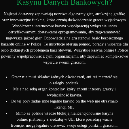
Kasynu Danych Bankowych?
Najlepsi dostawcy zapewniają uczciwe algorytmy gier, atrakcyjną grafikę
oraz innowacyjne funkcje, które czynią doświadczenie gracza wyjątkowym.
Współczesne internetowe kasyna współpracują wyłącznie unces
certyfikowanymi dostawcami oprogramowania, aby zagwarantować
najwyższą jakość gier. Odpowiedzialna gra stanowi basic bezpiecznego
hazardu online w Polsce. Te instytucje oferują pomoc, porady i wsparcie dla
osób dotkniętych problemem hazardowym. Wszystkie kasyna online t Polsce
powinny współpracować z tymi organizacjami, aby zapewniać kompleksowe
wsparcie swoim graczom.
Gracz nie musi składać żadnych oświadczeń, ani też martwić się
o zaległy podatek.
Mają nad sobą organ kontrolny, który chroni interesy graczy i
wypłacalność kasyna.
Do tej pory żadne inne legalne kasyno on the web nie otrzymało
licencji MF.
Mimo że polskie władze blokują nielicencjonowane kasyna
online, platformy z siedzibą w UE, które posiadają ważne
licencje, mogą legalnie oferować swoje usługi polskim graczom.