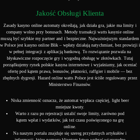
Jakość Obsługi Klienta
Zasady kasyno online automaty określają, jak działa gra, jakie ma limity i
company wolno przy bonusach. Metody transakcji watts kasynie online
muszą być szybkie my partner and i bezpieczne. Najważniejszym standardem
w Polsce jest kasyno online Blik – wpłaty działają natychmiast, bez prowizji i
w pełnej integracji z aplikacją bankową. To rozwiązanie pozwala na
błyskawiczne rozpoczęcie gry i wygodną obsługę w złotówkach. Tutaj
porządkujemy rynek polskie kasyna internetowe i wyjaśniamy, jak oceniać
ofertę pod kątem prawa, bonusów, płatności, raffgier i mobile — bez
zbędnych dygresji. Hazard online watts Polsce jest ściśle regulowany przez
Ministerstwo Finansów.
Niska zmienność oznacza, że automat wypłaca częściej, light beer
mniejsze kwoty.
Warto z razu po rejestracji ustalić swoje limity, zarówno pod
kątem wpłat i wydatków, jak też czasu poświęconego na grę
online.
Na naszym portalu znajduje się szereg przydatnych artykułów i
informacji, które pomogą klientom łatwo wybrać wiarygodne