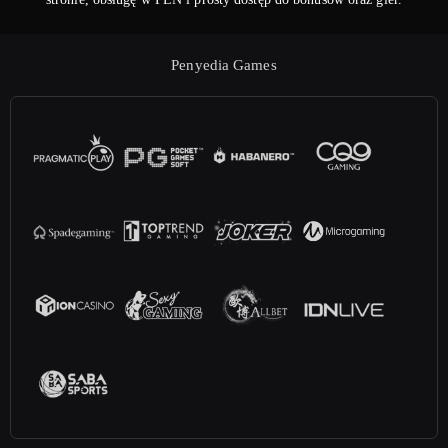
Penyedia Games