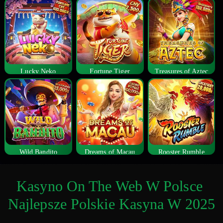
Lucky Neko
Fortune Tiger
Treasures of Aztec
Wild Bandito
Dreams of Macau
Rooster Rumble
Kasyno On The Web W Polsce ️
Najlepsze Polskie Kasyna W 2025