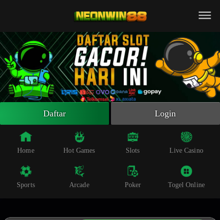
Beranda
Slot Online
Live Casino
Sportsbook
Arcade
Togel Online
Daftar
Login
Poker
Whatsapp
Home
Hot Games
Slots
Live Casino
Telegram
Sports
Arcade
Poker
Togel Online
Livechat