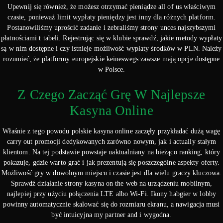
Upewnij się również, że możesz otrzymać pieniądze all of us właściwym
czasie, ponieważ limit wypłaty pieniędzy jest inny dla różnych platform.
Postanowiliśmy uprościć zadanie i zebraliśmy strony unces najszybszymi
płatnościami t tabeli. Rejestrując się w klubie sprawdź, jakie metody wypłaty
są w nim dostępne i czy istnieje możliwość wypłaty środków w PLN. Należy
rozumieć, że platformy europejskie keineswegs zawsze mają opcje dostępne
w Polsce.
Z Czego Zacząć Grę W Najlepsze
Kasyna Online
Właśnie z tego powodu polskie kasyna online zaczęły przykładać dużą wagę
carry out promocji dedykowanych zarówno nowym, jak i actually stałym
klientom. Na tej podstawie powstaje uaktualniany na bieżąco ranking, który
pokazuje, gdzie warto grać i jak prezentują się poszczególne aspekty oferty.
Możliwość gry w dowolnym miejscu i czasie jest dla wielu graczy kluczowa.
Sprawdź działanie strony kasyna on the web na urządzeniu mobilnym,
najlepiej przy użyciu połączenia LTE albo Wi-Fi. Ikony habgier w lobby
powinny automatycznie skalować się do rozmiaru ekranu, a nawigacja musi
być intuicyjna my partner and i wygodna.