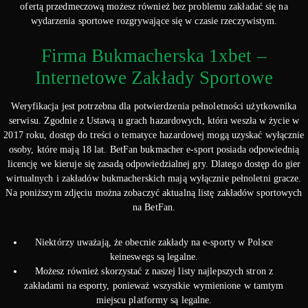
ofertą przedmeczową możesz również bez problemu zakładać się na
wydarzenia sportowe rozgrywające się w czasie rzeczywistym.
Firma Bukmacherska 1xbet –
Internetowe Zakłady Sportowe
Weryfikacja jest potrzebna dla potwierdzenia pełnoletności użytkownika
serwisu. Zgodnie z Ustawą u grach hazardowych, która weszła w życie w
2017 roku, dostęp do treści o tematyce hazardowej mogą uzyskać wyłącznie
osoby, które mają 18 lat. BetFan bukmacher e-sport posiada odpowiednią
licencję we kieruje się zasadą odpowiedzialnej gry. Dlatego dostęp do gier
wirtualnych i zakładów bukmacherskich mają wyłącznie pełnoletni gracze.
Na poniższym zdjęciu można zobaczyć aktualną listę zakładów sportowych
na BetFan.
Niektórzy uważają, że obecnie zakłady na e-sporty w Polsce
keineswegs są legalne.
Możesz również skorzystać z naszej listy najlepszych stron z
zakładami na esporty, ponieważ wszystkie wymienione w tamtym
miejscu platformy są legalne.