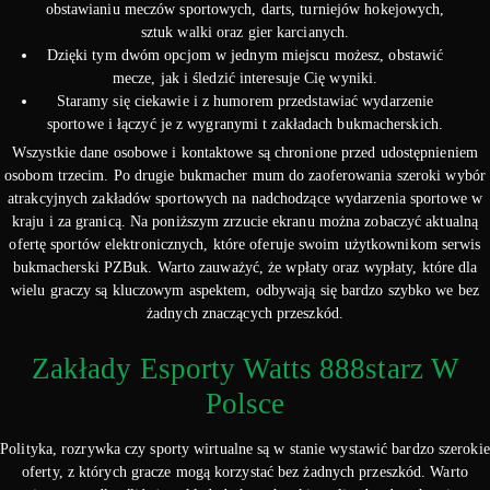
obstawianiu meczów sportowych, darts, turniejów hokejowych,
sztuk walki oraz gier karcianych.
Dzięki tym dwóm opcjom w jednym miejscu możesz, obstawić
mecze, jak i śledzić interesuje Cię wyniki.
Staramy się ciekawie i z humorem przedstawiać wydarzenie
sportowe i łączyć je z wygranymi t zakładach bukmacherskich.
Wszystkie dane osobowe i kontaktowe są chronione przed udostępnieniem
osobom trzecim. Po drugie bukmacher mum do zaoferowania szeroki wybór
atrakcyjnych zakładów sportowych na nadchodzące wydarzenia sportowe w
kraju i za granicą. Na poniższym zrzucie ekranu można zobaczyć aktualną
ofertę sportów elektronicznych, które oferuje swoim użytkownikom serwis
bukmacherski PZBuk. Warto zauważyć, że wpłaty oraz wypłaty, które dla
wielu graczy są kluczowym aspektem, odbywają się bardzo szybko we bez
żadnych znaczących przeszkód.
Zakłady Esporty Watts 888starz W
Polsce
Polityka, rozrywka czy sporty wirtualne są w stanie wystawić bardzo szerokie
oferty, z których gracze mogą korzystać bez żadnych przeszkód. Warto