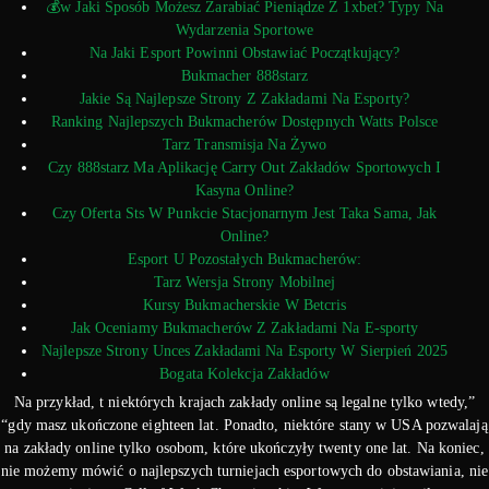
💰w Jaki Sposób Możesz Zarabiać Pieniądze Z 1xbet? Typy Na
Wydarzenia Sportowe
Na Jaki Esport Powinni Obstawiać Początkujący?
Bukmacher 888starz
Jakie Są Najlepsze Strony Z Zakładami Na Esporty?
Ranking Najlepszych Bukmacherów Dostępnych Watts Polsce
Tarz Transmisja Na Żywo
Czy 888starz Ma Aplikację Carry Out Zakładów Sportowych I
Kasyna Online?
Czy Oferta Sts W Punkcie Stacjonarnym Jest Taka Sama, Jak
Online?
Esport U Pozostałych Bukmacherów:
Tarz Wersja Strony Mobilnej
Kursy Bukmacherskie W Betcris
Jak Oceniamy Bukmacherów Z Zakładami Na E-sporty
Najlepsze Strony Unces Zakładami Na Esporty W Sierpień 2025
Bogata Kolekcja Zakładów
Na przykład, t niektórych krajach zakłady online są legalne tylko wtedy,”
“gdy masz ukończone eighteen lat. Ponadto, niektóre stany w USA pozwalają
na zakłady online tylko osobom, które ukończyły twenty one lat. Na koniec,
nie możemy mówić o najlepszych turniejach esportowych do obstawiania, nie