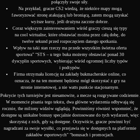
połączyły swoje siły.
Na przykład, gracze CS2 wiedzą, że niektóre mapy mogą
faworyzować stronę atakującą lub broniącą, zatem mogą uzyskać
wyższe kursy, jeśli drużyna zacznie dobrze.
Coraz większym zainteresowaniem wśród graczy cieszą się typy
na cool wirtualne, które obstawiać można przez całą dobę, do
twelve sekund przed rozpoczęciem danego spotkania.
Wpływ na taki stan rzeczy ma przede wszystkim świetna oferta
sportowa” “STS – u tego buka możemy obstawiać ponad 30
dyscyplin sportowych, wybierając wśród ogromnej liczby typów
i podtypów.
Firma otrzymała licencję na zakłady bukmacherskie online, co
oznacza, że na ten moment będziesz mógł skorzystać z gry na
stronie internetowej, a nie watts punkcie stacjonarnym.
Pokrycie tych turniejów jest niesamowite, a mecze są rozgrywane codziennie.
W momencie pisania tego tekstu, dwa główne wydarzenia odbywają się
rocznie, the miliony widzów oglądają. Powinniśmy również wspomnieć, że
dostępne są unikalne bonusy specjalnie dostosowane do tych wydarzeń, więc
skorzystaj z nich, gdy są dostępne. Oczywiście, gracze powinni być
nagradzani za swoje wysiłki, co przejawia się w dostępnych na platformie
zakładów esportowych” “bonusach i promocjach.