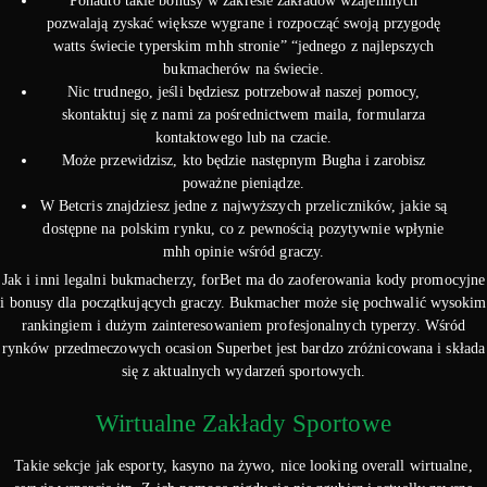
Ponadto takie bonusy w zakresie zakładów wzajemnych
pozwalają zyskać większe wygrane i rozpocząć swoją przygodę
watts świecie typerskim mhh stronie” “jednego z najlepszych
bukmacherów na świecie.
Nic trudnego, jeśli będziesz potrzebował naszej pomocy,
skontaktuj się z nami za pośrednictwem maila, formularza
kontaktowego lub na czacie.
Może przewidzisz, kto będzie następnym Bugha i zarobisz
poważne pieniądze.
W Betcris znajdziesz jedne z najwyższych przeliczników, jakie są
dostępne na polskim rynku, co z pewnością pozytywnie wpłynie
mhh opinie wśród graczy.
Jak i inni legalni bukmacherzy, forBet ma do zaoferowania kody promocyjne
i bonusy dla początkujących graczy. Bukmacher może się pochwalić wysokim
rankingiem i dużym zainteresowaniem profesjonalnych typerzy. Wśród
rynków przedmeczowych ocasion Superbet jest bardzo zróżnicowana i składa
się z aktualnych wydarzeń sportowych.
Wirtualne Zakłady Sportowe
Takie sekcje jak esporty, kasyno na żywo, nice looking overall wirtualne,