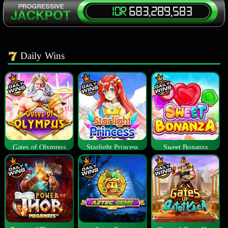
Daily Wins
Gates of Olympus
Starlight Princess
Sweet Bonanza