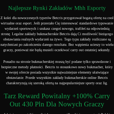
Najlepsze Rynki Zakładów Mhh Esporty
Z kolei dla nowoczesnych typerów Betcris przygotował bogatą ofertę na cool
wirtualne oraz esport. Jeśli przestało Cię interesować standardowe typowanie
wydarzeń sportowych i szukasz czegoś nowego, trafiłeś na odpowiednią
stronę. Legalne zakłady bukmacherskie Betcris dają Ci możliwość bieżącego
obstawiania realnych wydarzeń na żywo. Tego typu zakłady rozliczane są
natychmiast po zakończeniu danego rezultatu. Bez wątpienia ucieszy to wielu
graczy, ponieważ nie będą musieli oczekiwać carry out ostatniej sekundy.
Ponadto na stronie bukmacherskiej muszą być podane tylko sprawdzone i
bezpieczne metody płatności. Betcris to stosunkowo nowy bukmacher, który
w swojej ofercie posiada wszystkie najważniejsze elementy ułatwiające
obstawianie. Przede wszystkim zakłady bukmacherskie online Betcris
charakteryzują się szeroką ofertą na najpopularniejsze sporty oraz lig.
Tarz Reward Powitalny +100% Carry
Out 430 Pln Dla Nowych Graczy