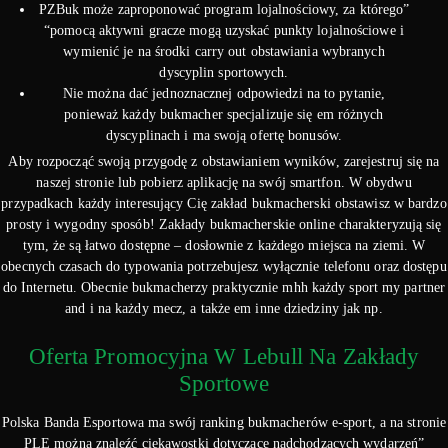
PZBuk może zaproponować program lojalnościowy, za którego”
“pomocą aktywni gracze mogą uzyskać punkty lojalnościowe i
wymienić je na środki carry out obstawiania wybranych
dyscyplin sportowych.
Nie można dać jednoznacznej odpowiedzi na to pytanie,
ponieważ każdy bukmacher specjalizuje się em różnych
dyscyplinach i ma swoją ofertę bonusów.
Aby rozpocząć swoją przygodę z obstawianiem wyników, zarejestruj się na
naszej stronie lub pobierz aplikację na swój smartfon. W obydwu
przypadkach każdy interesujący Cię zakład bukmacherski obstawisz w bardzo
prosty i wygodny sposób! Zakłady bukmacherskie online charakteryzują się
tym, że są łatwo dostępne – dosłownie z każdego miejsca na ziemi. W
obecnych czasach do typowania potrzebujesz wyłącznie telefonu oraz dostępu
do Internetu. Obecnie bukmacherzy praktycznie mhh każdy sport my partner
and i na każdy mecz, a także em inne dziedziny jak np.
Oferta Promocyjna W Lebull Na Zakłady
Sportowe
Polska Banda Esportowa ma swój ranking bukmacherów e-sport, a na stronie
PLE można znaleźć ciekawostki dotyczące nadchodzących wydarzeń”