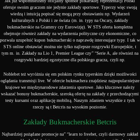
Jak już wspomnieliśmy oficjalny sponsor piłkarskiej reprezentacji Polski
oferuje swoim graczom nie jedynie zakłady sportowe. Typerzy więc swoją
wiedzą i intuicją popisać się mogą przy obstawianiu np. Wydarzeń
kulturalnych z Polski i ze świata (m. in. typy na Oscary, zakłady
bukmacherskie na Grammy czy Eurowizję). W STS oferta kompletna
obejmuje również zakłady na wydarzenia polityczne czy ekonomiczne, co
pozwala uzupełnić kupon bukmacherski o naprawdę interesujące typy. I tak w
STS online obstawiać można nie tylko najlepsze rozgrywki Europejskie, t
tym m. in. Zakłady na Lio 1, Premier League czy” “Serie A, ale również na
rozgrywki bardziej egzotyczne dla polskiego gracza, czyli np.
Noblebet też wyróżnia się em polskim rynku typerskim dzięki możliwości
oglądania transmisji live. W ofercie bukmachera znajdziesz najpopularniejsze
krajowe we międzynarodowe zdarzenia sportowe. Jako kluczowe należy
wskazać bonusy bukmacherskie, szeroką ofertę na zakłady z przechodzącymi
testy kursami oraz aplikację mobilną. Naszym zdaniem wszystkie z tych
rzeczy są t Betcris na wysokim poziomie.
Zakłady Bukmacherskie Betcris
Najbardziej pożądane promocje na” “learn to freebet, czyli darmowy zakład