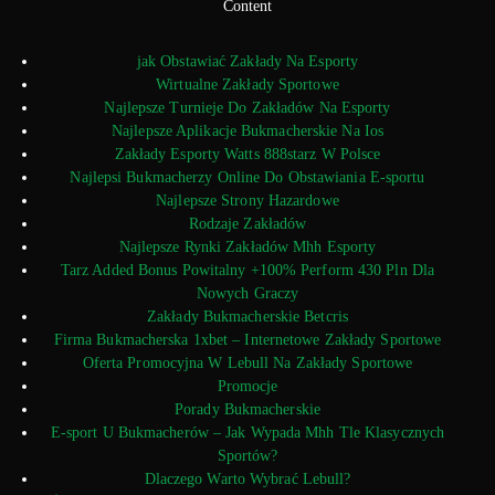
Content
​jak Obstawiać Zakłady Na Esporty
Wirtualne Zakłady Sportowe
Najlepsze Turnieje Do Zakładów Na Esporty
Najlepsze Aplikacje Bukmacherskie Na Ios
Zakłady Esporty Watts 888starz W Polsce
Najlepsi Bukmacherzy Online Do Obstawiania E-sportu
Najlepsze Strony Hazardowe
Rodzaje Zakładów
Najlepsze Rynki Zakładów Mhh Esporty
Tarz Added Bonus Powitalny +100% Perform 430 Pln Dla
Nowych Graczy
Zakłady Bukmacherskie Betcris
Firma Bukmacherska 1xbet – Internetowe Zakłady Sportowe
Oferta Promocyjna W Lebull Na Zakłady Sportowe
Promocje
Porady Bukmacherskie
E-sport U Bukmacherów – Jak Wypada Mhh Tle Klasycznych
Sportów?
Dlaczego Warto Wybrać Lebull?