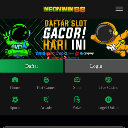
Beranda
Slot Online
Live Casino
Sportsbook
Arcade
Togel Online
Daftar
Login
Poker
Whatsapp
Home
Hot Games
Slots
Live Casino
Telegram
Sports
Arcade
Poker
Togel Online
Livechat