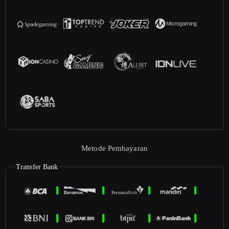
Metode Pembayaran
Transfer Bank