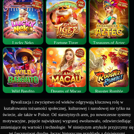
Lucky Neko
Fortune Tiger
Treasures of Aztec
Wild Bandito
Dreams of Macau
Rooster Rumble
Rywalizacja i zwycięstwo od wieków odgrywają kluczową rolę w
kształtowaniu tożsamości społecznej, kulturowej i narodowej nie tylko na
świecie, ale także w Polsce. Od starożytnych aren, po nowoczesne systemy
motywacyjne, pojęcie największej wygranej ewoluowało, odzwierciedlając
zmieniające się wartości i technologie. W niniejszym artykule przyjrzymy się
tej fascynującej drodze, łącząc historyczne przykłady z dzisiejszymi