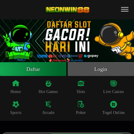
Beranda
Slot Online
Live Casino
Sportsbook
Arcade
Togel Online
Daftar
Login
Poker
Whatsapp
Home
Hot Games
Slots
Live Casino
Telegram
Sports
Arcade
Poker
Togel Online
Livechat