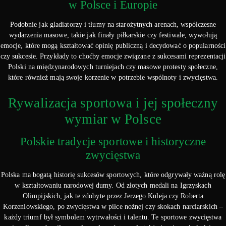
w Polsce i Europie
Podobnie jak gladiatorzy i tłumy na starożytnych arenach, współczesne
wydarzenia masowe, takie jak finały piłkarskie czy festiwale, wywołują
emocje, które mogą kształtować opinię publiczną i decydować o popularności
czy sukcesie. Przykłady to choćby emocje związane z sukcesami reprezentacji
Polski na międzynarodowych turniejach czy masowe protesty społeczne,
które również mają swoje korzenie w potrzebie wspólnoty i zwycięstwa.
Rywalizacja sportowa i jej społeczny
wymiar w Polsce
Polskie tradycje sportowe i historyczne
zwycięstwa
Polska ma bogatą historię sukcesów sportowych, które odgrywały ważną rolę
w kształtowaniu narodowej dumy. Od złotych medali na Igrzyskach
Olimpijskich, jak te zdobyte przez Jerzego Kuleja czy Roberta
Korzeniowskiego, po zwycięstwa w piłce nożnej czy skokach narciarskich –
każdy triumf był symbolem wytrwałości i talentu. Te sportowe zwycięstwa