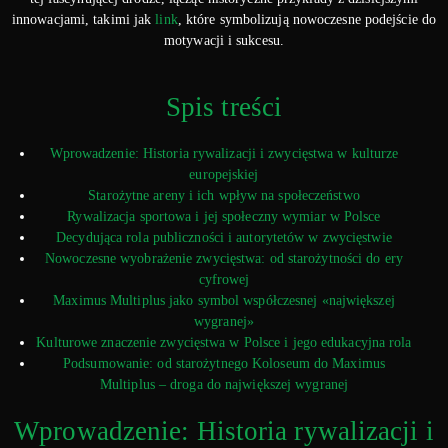
innowacjami, takimi jak
link
, które symbolizują nowoczesne podejście do
motywacji i sukcesu.
Spis treści
Wprowadzenie: Historia rywalizacji i zwycięstwa w kulturze
europejskiej
Starożytne areny i ich wpływ na społeczeństwo
Rywalizacja sportowa i jej społeczny wymiar w Polsce
Decydująca rola publiczności i autorytetów w zwycięstwie
Nowoczesne wyobrażenie zwycięstwa: od starożytności do ery
cyfrowej
Maximus Multiplus jako symbol współczesnej «największej
wygranej»
Kulturowe znaczenie zwycięstwa w Polsce i jego edukacyjna rola
Podsumowanie: od starożytnego Koloseum do Maximus
Multiplus – droga do największej wygranej
Wprowadzenie: Historia rywalizacji i