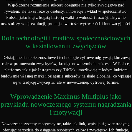
Współczesne rozumienie sukcesu obejmuje nie tylko zwycięstwo nad
rywalem, ale także rozwój osobisty, innowacje i wkład w społeczeństwo.
Polska, jako kraj z bogatą historią walki o wolność i rozwój, aktywnie
uczestniczy w tej ewolucji, promując wartości wytrwałości i innowacyjności.
Rola technologii i mediów społecznościowych
w kształtowaniu zwycięzców
Dzisiaj, media społecznościowe i technologie cyfrowe odgrywają kluczową
rolę w promowaniu zwycięzców, kreując nowe symbole sukcesu. W Polsce,
platformy takie jak Instagram czy TikTok umożliwiają młodym ludziom
budowanie własnej marki i osiąganie sukcesów na skalę globalną, co wpisuje
się w tradycję zwycięstw, ale w nowoczesnej, cyfrowej formie.
Wprowadzenie Maximus Multiplus jako
przykładu nowoczesnego systemu nagradzania
i motywacji
Nowoczesne systemy motywacyjne, takie jak link, wpisują się w tę tradycję,
oferując narzędzia do osiągania osobistych celów i zwycięstw. Ich funkcje,