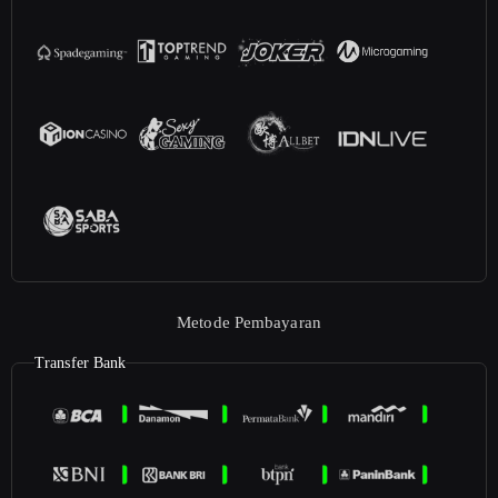
Metode Pembayaran
Transfer Bank