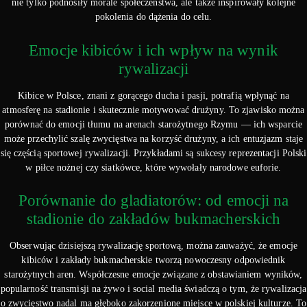
nie tylko podnosiły morale społeczeństwa, ale także inspirowały kolejne
pokolenia do dążenia do celu.
Emocje kibiców i ich wpływ na wynik
rywalizacji
Kibice w Polsce, znani z gorącego ducha i pasji, potrafią wpłynąć na
atmosferę na stadionie i skutecznie motywować drużyny. To zjawisko można
porównać do emocji tłumu na arenach starożytnego Rzymu — ich wsparcie
może przechylić szalę zwycięstwa na korzyść drużyny, a ich entuzjazm staje
się częścią sportowej rywalizacji. Przykładami są sukcesy reprezentacji Polski
w piłce nożnej czy siatkówce, które wywołały narodowe euforie.
Porównanie do gladiatorów: od emocji na
stadionie do zakładów bukmacherskich
Obserwując dzisiejszą rywalizację sportową, można zauważyć, że emocje
kibiców i zakłady bukmacherskie tworzą nowoczesny odpowiednik
starożytnych aren. Współczesne emocje związane z obstawianiem wyników,
popularność transmisji na żywo i social media świadczą o tym, że rywalizacja
o zwycięstwo nadal ma głęboko zakorzenione miejsce w polskiej kulturze. To