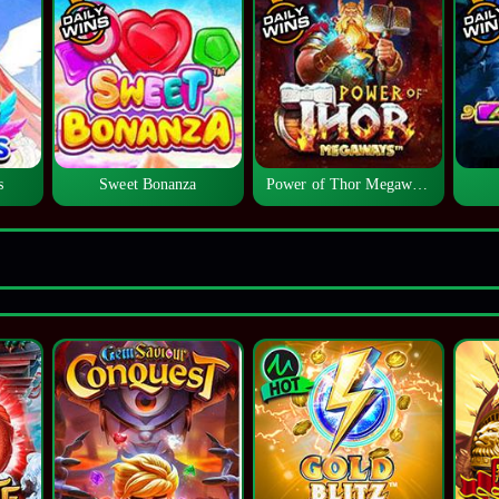
s
Sweet Bonanza
Power of Thor Megaways