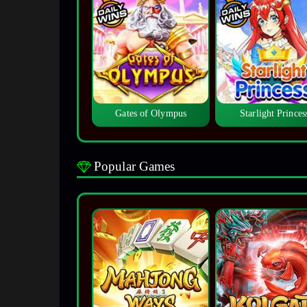
Gates of Olympus
Starlight Princes
Popular Games