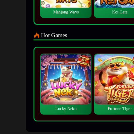
Mahjong Ways
Koi Gate
Hot Games
Lucky Neko
Fortune Tiger