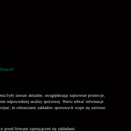
i
Złotych!
nia były zawsze aktualne, uwzględniając najnowsze promocje,
nie odpowiedniej analizy sportowej. Warto zebrać informacje
ętać, że obstawianie zakładów sportowych wiąże się zarówno
ące przed firmami zajmującymi się zakładami.