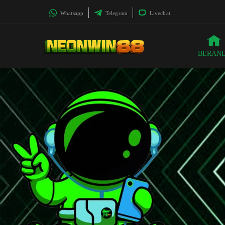
Whatsapp
Telegram
Livechat
BERAN