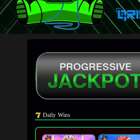
Daily Wins