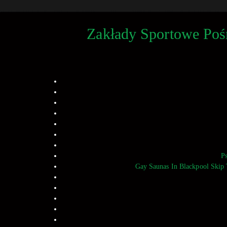
Zakłady Sportowe Poś
P
Gay Saunas In Blackpool Skip