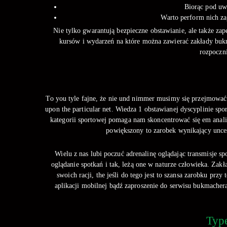
Biorąc pod uwa
Warto perform nich z
Nie tylko gwarantują bezpieczne obstawianie, ale także zap
kursów i wydarzeń na które można zawierać zakłady bukm
rozpoczn
To you tyle fajne, że nie und nimmer musimy się przejmować
upon the particular net. Wiedza 1 obstawianej dyscyplinie s
kategorii sportowej pomaga nam skoncentrować się em anali
powiększony to zarobek wynikający unces
Wielu z nas lubi poczuć adrenalinę oglądając transmisje s
oglądanie spotkań i tak, leżą one w naturze człowieka. Zak
swoich racji, the jeśli do tego jest to szansa zarobku prz
aplikacji mobilnej bądź zaproszenie do serwisu bukmacher
Typ