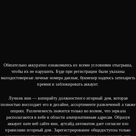
Обязательно аккуратно ознакомьтесь из всеми условиями отыгрыша,
чтобы их не нарушить. Буде при регистрации были указаны
малодостоверные личные номера данные, букмекер надеюсь затихарить
премия и заблокировать аккаунт.
Лучник вин — копирайту должностного игорный дом, которая
полностью воссоздает его в дизайне, ассортименте развлечений а также
опциях. Различимость значится только во волюм, что зеркала
располагаются в вебе в области альтернативным адресам. Образуя
аккаунт нате веб сайте вин, аутсайд автоматом дает согласие изо
правилами игорный дом. Зарегистрирование общедоступна только