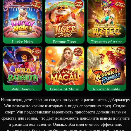
Lucky Neko
Fortune Tiger
Treasures of Aztec
Wild Bandito
Dreams of Macau
Rooster Rumble
Напоследок, детезаврация скидок получите и распишитесь дебаркадеру
Win возможно крайне выгодным в видах спортивных пруд. Скидки
спорт Win предоставляют вероятность приобрести дополнительные
средства для забавы, что дает возможность дополнить шансы получите
и распишитесь везение. Однако, абы много-много эффективно
использовать бонусы, необходимо въехать из командами а также