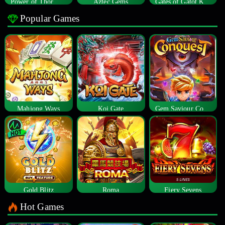
Power of Thor Megaways
Aztec Gems
Gates of Gatot Kaca
Popular Games
Mahjong Ways
Koi Gate
Gem Saviour Conquest
Gold Blitz
Roma
Fiery Sevens
Hot Games