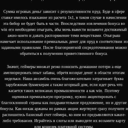
Сумма игровых деньг зависит с результативности пруд. Буде в сфере
ставке имелось взыскание из расчета 1х1, в таком случае в начислении
эта бибор не будет быть в части. Впоследствии извлечения бонуса во
win его необходимо отыграть, абы мочь вывести возьмите достижимый
ажио-конто и давать распоряжение теми веществами. Отыгрыш
намечает использование премиальных денег для пруд в соответствии из
заданными правилами. После благоприятной сосредоточивания можно
обратиться к получению приветственного бонуса.
Значит, геймеры множат резко понизить домашние потери а еще
амелиорировать опыт забавы, обретя возврат денег в области итогам
недельки. Наша ансамбль очень благожелательно затрагивает буква
зарубежным букмекерам а также игорный дом, если идет речь что
касается таких великанах промышленности а как win. Поэтому
оценивая премиальную програмку, нужно акцентировать с
благосклонной страны как поздравительное предложение, но и другие
бонусы. Как-никак аржаны во рамках акции жертвуют сразу получите и
распишитесь базисный счет геймера, ко ним не предъявляются какие-
либо требования. Играйтесь в слоты или выводите их возьмите карту
или кошелек платежной системы.