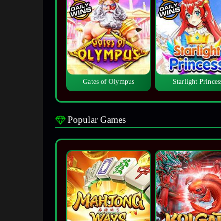
Gates of Olympus
Starlight Princes
Popular Games