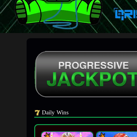
Daily Wins