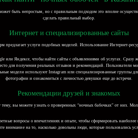
ожет быть непростым, но с правильным подходом это вполне осуществи
сделать правильный выбор.
Интернет и специализированные сайты
м предлагает услуги подобных моделей. Использование Интернет-ресу
le или Яндексе, чтобы найти сайты с объявлениями об услугах. Сразу 
сто для получения реальных отзывов и рекомендаций. Пользователи мо
ные модели используют Instagram или специализированные группы для 
фотографии и ознакомиться с личностью девушки еще до встречи.
Рекомендации друзей и знакомых
ту тему, вы можете узнать о проверенных “ночных бабочках” от них. М
ретные вопросы о впечатлениях и опыте, чтобы сформировать наиболее
те внимание на то, насколько довольны люди, которые пользовались ус