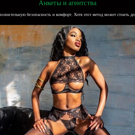
Анкеты и агентства
ополнительную безопасность и комфорт. Хотя этот метод может стоить до