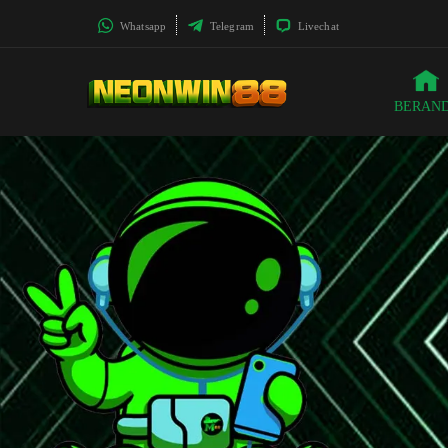
Whatsapp
Telegram
Livechat
BERAN