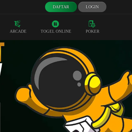
DAFTAR
LOGIN
ARCADE
TOGEL ONLINE
POKER