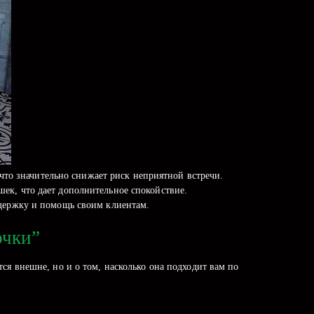
что значительно снижает риск неприятной встречи.
ек, что дает дополнительное спокойствие.
ддержку и помощь своим клиентам.
очки”
ся внешне, но и о том, насколько она подходит вам по