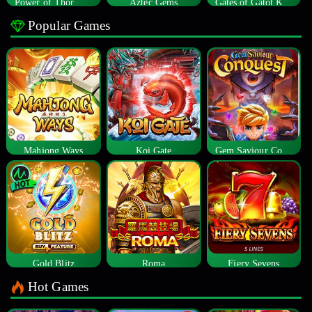
Power of Thor Megaways
Aztec Gems
Gates of Gatot Kaca
Popular Games
Mahjong Ways
Koi Gate
Gem Saviour Conquest
Gold Blitz
Roma
Fiery Sevens
Hot Games