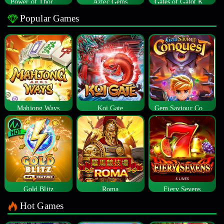
Power of Thor Megaways
Aztec Gems
Gates of Gatot Kaca
Popular Games
Mahjong Ways
Koi Gate
Gem Saviour Conquest
Gold Blitz
Roma
Fiery Sevens
Hot Games