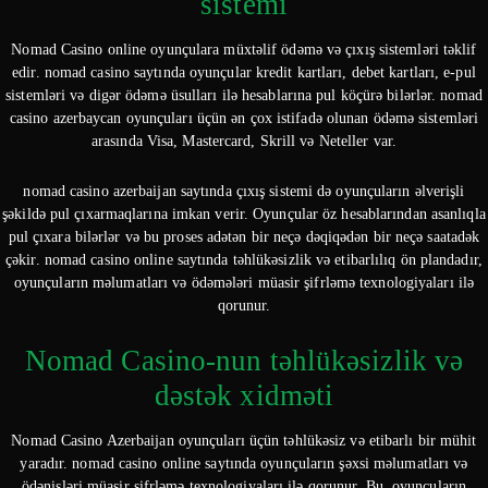
sistemi
Nomad Casino online oyunçulara müxtəlif ödəmə və çıxış sistemləri təklif
edir. nomad casino saytında oyunçular kredit kartları, debet kartları, e-pul
sistemləri və digər ödəmə üsulları ilə hesablarına pul köçürə bilərlər. nomad
casino azerbaycan oyunçuları üçün ən çox istifadə olunan ödəmə sistemləri
arasında Visa, Mastercard, Skrill və Neteller var.
nomad casino azerbaijan saytında çıxış sistemi də oyunçuların əlverişli
şəkildə pul çıxarmaqlarına imkan verir. Oyunçular öz hesablarından asanlıqla
pul çıxara bilərlər və bu proses adətən bir neçə dəqiqədən bir neçə saatadək
çəkir. nomad casino online saytında təhlükəsizlik və etibarlılıq ön plandadır,
oyunçuların məlumatları və ödəmələri müasir şifrləmə texnologiyaları ilə
qorunur.
Nomad Casino-nun təhlükəsizlik və
dəstək xidməti
Nomad Casino Azerbaijan oyunçuları üçün təhlükəsiz və etibarlı bir mühit
yaradır. nomad casino online saytında oyunçuların şəxsi məlumatları və
ödənişləri müasir şifrləmə texnologiyaları ilə qorunur. Bu, oyunçuların