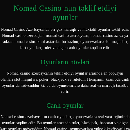
Nomad Casino-nun təklif etdiyi
oyunlar
Nomad Casino Azərbaycanda bir çox maraqlı və müxtəlif oyunlar təklif edir.
Nomad casino azerbaijan, nomad casino azerbaycan, nomad casino az və ya
sadəcə nomad casino kimi axtarılan bu kazino, oyunsevərlərə slot maşınları,
kart oyunları, rulet və digər canlı oyunlar təqdim edir.
Oyunların növləri
Nomad casino azerbaycanın təklif etdiyi oyunlar arasında ən populyar
olanları slot maşınları, poker, blackjack və ruletdir. Həmçinin, kazinoda canlı
oyunlar da mövcuddur ki, bu da oyunsevərlərə daha real və maraqlı təcrübə
verir.
Canlı oyunlar
Nomad casino azərbaycanın canlı oyunları, oyunsevərlərə real vaxt rejimində
oyunlar təqdim edir. Bu oyunlar arasında rulet, blackjack, baccarat və digər
kart oyunları mövcuddur. Nomad casino, oyunsevərlərə yüksək keyfiyyətli və