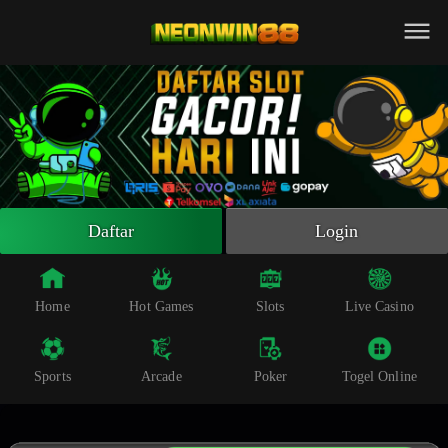
Beranda
Slot Online
Live Casino
Sportsbook
Arcade
Togel Online
Daftar
Login
Poker
Whatsapp
Home
Hot Games
Slots
Live Casino
Telegram
Sports
Arcade
Poker
Togel Online
Livechat