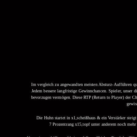
Im vergleich zu angewandten meisten Absturz-Aufführen qu
Jedem bessere langfristige Gewinnchancen. Spieler, unser d
bevorzugen vermögen. Diese RTP (Return to Player) der Chi
gewis
Die Huhn startet in x1,scheißhaus & ein Verstärker stei
7 Prozentrang x15,topf unter anderem noch mehr au