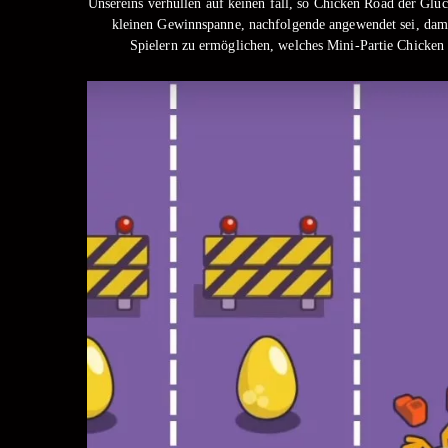
Unsereins verhüllen auf keinen fall, so Chicken Road der Glüc
kleinen Gewinnspanne, nachfolgende angewendet sei, damit
Spielern zu ermöglichen, welches Mini-Partie Chicken 