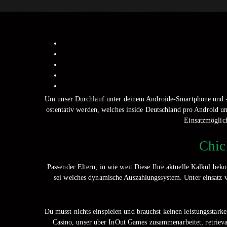
Um unser Durchlauf unter deinem Androide-Smartphone und -T
ostentativ werden, welches inside Deutschland pro Android 
Einsatzmöglic
Chic
Passender Eltern, in wie weit Diese Ihre aktuelle Kalkül b
sei welches dynamische Auszahlungssystem. Unter einsatz 
Du musst nichts einspielen und brauchst keinen leistungsstar
Casino, unser über InOut Games zusammenarbeitet, retrieva