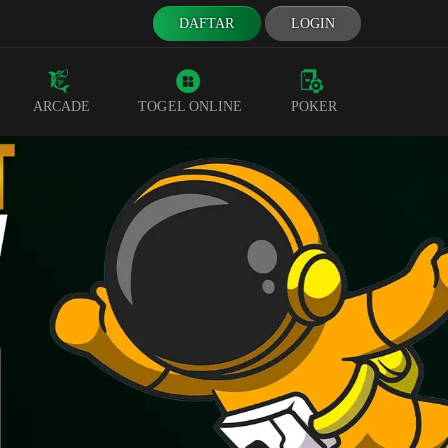
DAFTAR
LOGIN
ARCADE
TOGEL ONLINE
POKER