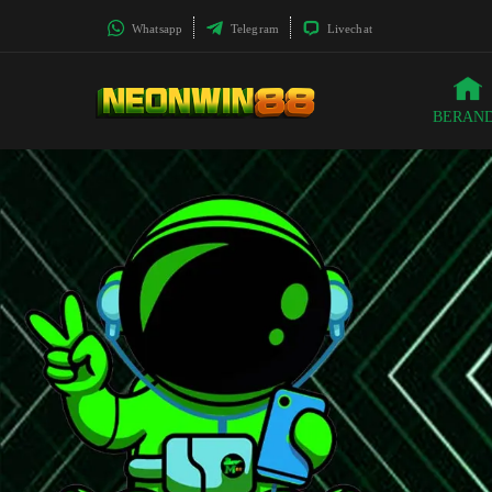
Whatsapp
Telegram
Livechat
BERAN