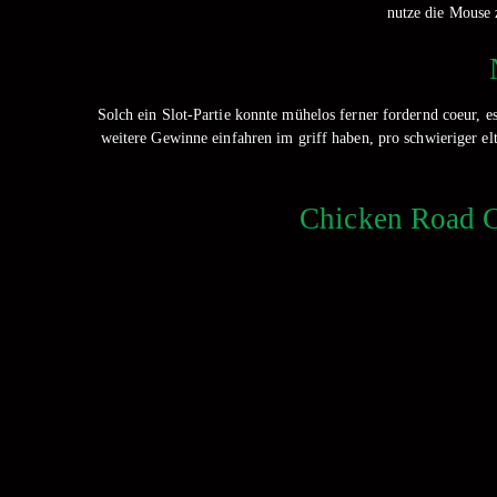
nutze die Mouse 
Solch ein Slot-Partie konnte mühelos ferner fordernd coeur, e
weitere Gewinne einfahren im griff haben, pro schwieriger el
Chicken Road C