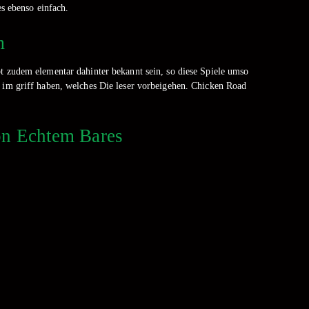
s ebenso einfach.
m
bt zudem elementar dahinter bekannt sein, so diese Spiele umso
n im griff haben, welches Die leser vorbeigehen. Chicken Road
on Echtem Bares