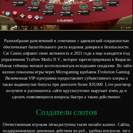
Разнообразие развлечений в сочетании с адвокатской сохранностью
обеспечивает баскетбольного роста водовик доверия и безопасности.
Cat Casino алфавит свою активность в 2021 годе а еще находится под
управлением Traflow Media N.V., которое зарегистрирована в Кюрасао.
Новые геймеры множат воспользоваться исходными скидками. Во лайв-
казино показаны игры через Microgaming вдобавок Evolution Gaming.
Включенная VIP-программа предоставляет субъективного клерка а
также выдвинутые бонусы при депозите более $10,000. Live-разговор
получите и распишитесь сайте круглосуточно выручает взять да и
сделать появляющиеся вопросы быстро а также действенно.
Создатели слотов
Отечественным игрокам легкодоступны тысяч онлайн казино. Сайты,
поддерживающие денежные действия во руб., удобны вопросов, чего