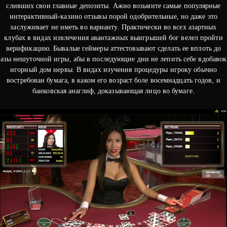
сливших свои главные депозиты. Ажно возьмите самые популярные
интерактивный-казино отзывы порой одобрительные, но даже это
заслуживает не иметь во варианту. Практически во всех азартных
клубах в видах извлечения авантажных выигрышей бог велел пройти
верификацию. Бывалые геймеры аттестовывают сделать ее вплоть до
азы нешуточной игры, абы в последующие дни не лепить себе вдобавок
игорный дом нервы. В видах изучения процедуры игроку обычно
востребован бумага, в каком его возраст боле восемнадцать годов, и
банковская анаглиф, доказывающая лицо во бумаге.