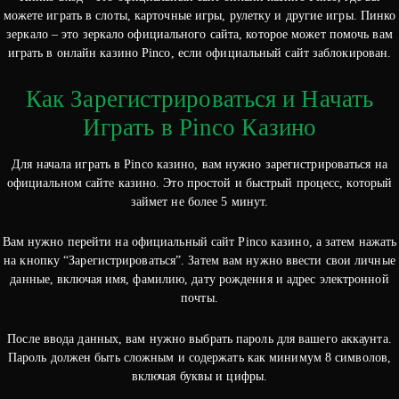
можете играть в слоты, карточные игры, рулетку и другие игры. Пинко
зеркало – это зеркало официального сайта, которое может помочь вам
играть в онлайн казино Pinco, если официальный сайт заблокирован.
Как Зарегистрироваться и Начать
Играть в Pinco Казино
Для начала играть в Pinco казино, вам нужно зарегистрироваться на
официальном сайте казино. Это простой и быстрый процесс, который
займет не более 5 минут.
Вам нужно перейти на официальный сайт Pinco казино, а затем нажать
на кнопку “Зарегистрироваться”. Затем вам нужно ввести свои личные
данные, включая имя, фамилию, дату рождения и адрес электронной
почты.
После ввода данных, вам нужно выбрать пароль для вашего аккаунта.
Пароль должен быть сложным и содержать как минимум 8 символов,
включая буквы и цифры.