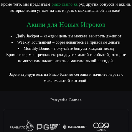
Кроме того, мы предлагаем
pinco casino kz
ряд других бонусов и акций,
которые помогут вам начать играть с максимальной выгодой.
Акции для Новых Игроков
Дaily Jackpot – каждый день вы можете выиграть джекпот
Weekly Tournament – соревновайтесь за призовые деньги
Monthly Bonus – получайте бонусы каждый месяц
Кроме того, мы предлагаем ряд других акций и событий, которые
помогут вам начать играть с максимальной выгодой.
Зарегистрируйтесь на Pinco Казино сегодня и начните играть с
максимальной выгодой!
Penyedia Games