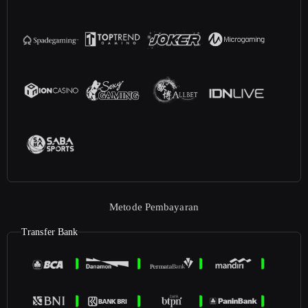
Metode Pembayaran
Transfer Bank