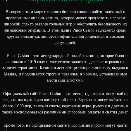
В современном мире игорного бизнеса сложно найти надежный и
проверенный онлайн-казино, которое может предложить игрокам
широкий спектр развлекательных игр и обеспечить безопасность их
финансовых операций. В этом плане Pinco Casino выделяется среди
других онлайн-казино своей официальной лицензией и высокой
репутацией.
Pinco Casino – это международный онлайн-казино, которое было
основано в 2019 году и уже успело завоевать доверие игроков из
многих стран мира. Казино имеет официальную лицензию, выдана в
Мальте, и подчиняется строгим правилам и нормам, установленным
местными властями.
Официальный сайт Pinco Casino – это место, где игроки могут найти
все, что им нужно для комфортной игры. Здесь они могут выбрать из
более 1 000 игр, включая слоты, карточные игры, рулетку и другие, а
также воспользоваться различными способами оплаты и снятия денег.
Кроме того, на официальном сайте Pinco Casino игроки могут найти