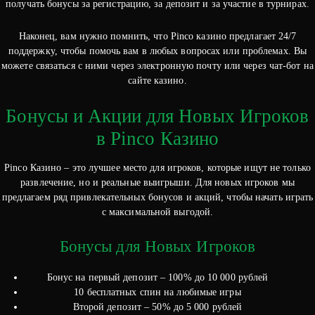
получать бонусы за регистрацию, за депозит и за участие в турнирах.
Наконец, вам нужно помнить, что Pinco казино предлагает 24/7
поддержку, чтобы помочь вам в любых вопросах или проблемах. Вы
можете связаться с ними через электронную почту или через чат-бот на
сайте казино.
Бонусы и Акции для Новых Игроков
в Pinco Казино
Pinco Казино – это лучшее место для игроков, которые ищут не только
развлечение, но и реальные выигрыши. Для новых игроков мы
предлагаем ряд привлекательных бонусов и акций, чтобы начать играть
с максимальной выгодой.
Бонусы для Новых Игроков
Бонус на первый депозит – 100% до 10 000 рублей
10 бесплатных спин на любимые игры
Второй депозит – 50% до 5 000 рублей