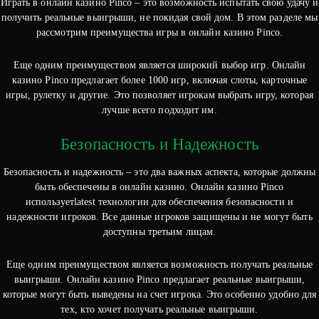
Играть в онлайн казино Pinco – это возможность испытать свою удачу и
получить реальные выигрыши, не покидая свой дом. В этом разделе мы
рассмотрим преимущества игры в онлайн казино Pinco.
Еще одним преимуществом является широкий выбор игр. Онлайн
казино Pinco предлагает более 1000 игр, включая слоты, карточные
игры, рулетку и другие. Это позволяет игрокам выбрать игру, которая
лучше всего подходит им.
Безопасность и Надежность
Безопасность и надежность – это два важных аспекта, которые должны
быть обеспечены в онлайн казино. Онлайн казино Pinco
используетlatest технологии для обеспечения безопасности и
надежности игроков. Все данные игроков защищены и не могут быть
доступны третьим лицам.
Еще одним преимуществом является возможность получать реальные
выигрыши. Онлайн казино Pinco предлагает реальные выигрыши,
которые могут быть выведены на счет игрока. Это особенно удобно для
тех, кто хочет получать реальные выигрыши.