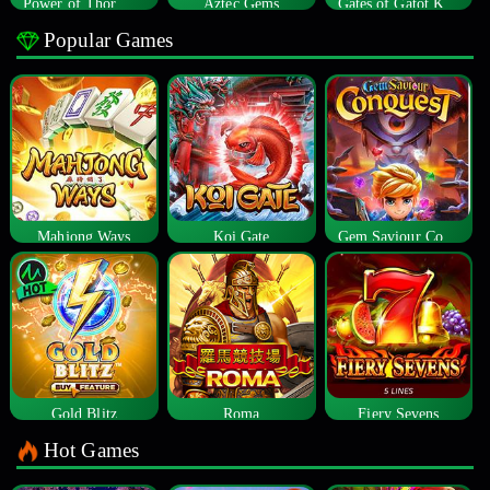
Power of Thor Megaways
Aztec Gems
Gates of Gatot Kaca
Popular Games
Mahjong Ways
Koi Gate
Gem Saviour Conquest
Gold Blitz
Roma
Fiery Sevens
Hot Games