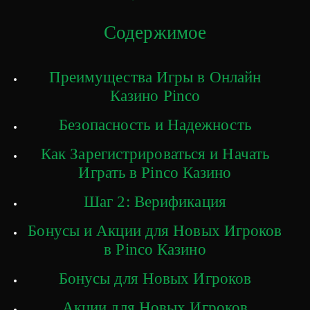
Содержимое
Преимущества Игры в Онлайн
Казино Pinco
Безопасность и Надежность
Как Зарегистрироваться и Начать
Играть в Pinco Казино
Шаг 2: Верификация
Бонусы и Акции для Новых Игроков
в Pinco Казино
Бонусы для Новых Игроков
Акции для Новых Игроков