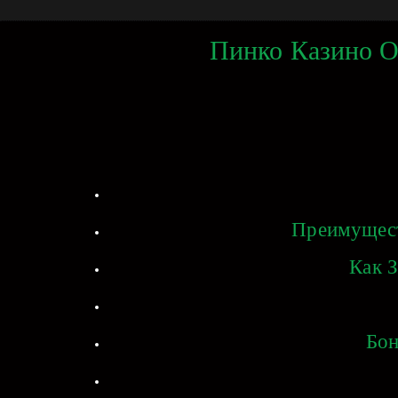
Пинко Казино О
Преимущест
Как З
Бон