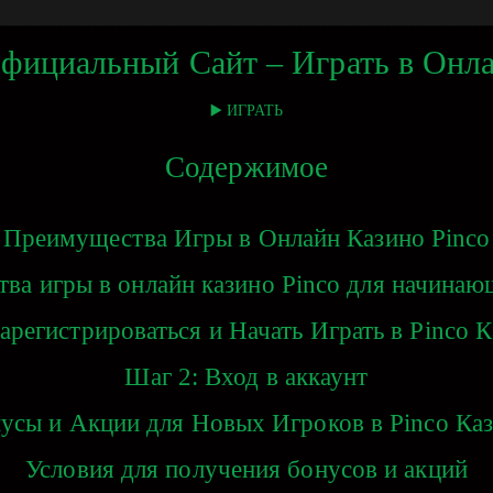
фициальный Сайт – Играть в Онла
▶️ ИГРАТЬ
Содержимое
Преимущества Игры в Онлайн Казино Pinco
ва игры в онлайн казино Pinco для начинаю
арегистрироваться и Начать Играть в Pinco 
Шаг 2: Вход в аккаунт
усы и Акции для Новых Игроков в Pinco Ка
Условия для получения бонусов и акций