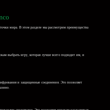
nco
 точки мира. В этом разделе мы рассмотрим преимущества
окам выбрать игру, которая лучше всего подходит им, и
 шифрования и защищенные соединения. Это позволяет
азино.
тельными средствами. Это позволяет игрокам насладиться