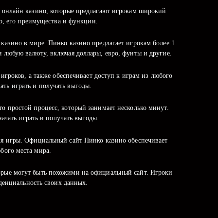
их онлайн казино, которые предлагают игрокам широкий
о, его преимущества и функции.
 казино в мире. Пинко казино предлагает игрокам более 1
я любую валюту, включая доллары, евро, фунты и другие.
гроков, а также обеспечивает доступ к играм из любого
ать играть и получать выгоды.
то простой процесс, который занимает несколько минут.
ачать играть и получать выгоды.
для игры. Официальный сайт Пинко казино обеспечивает
бого места мира.
торые могут быть похожими на официальный сайт. Игроки
денциальность своих данных.