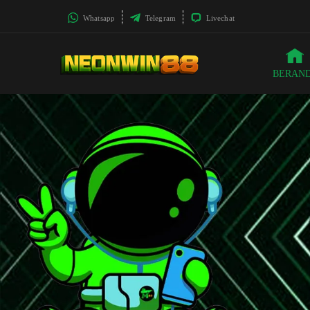
Whatsapp
Telegram
Livechat
BERAN