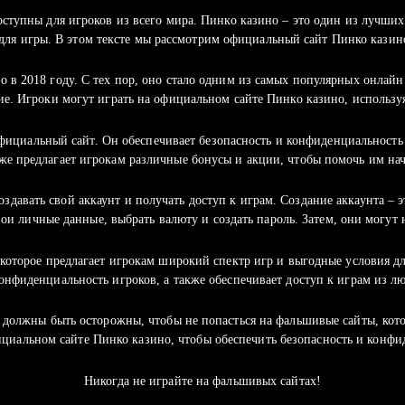
оступны для игроков из всего мира. Пинко казино – это один из лучш
 для игры. В этом тексте мы рассмотрим официальный сайт Пинко казин
о в 2018 году. С тех пор, оно стало одним из самых популярных онлайн
гие. Игроки могут играть на официальном сайте Пинко казино, использу
фициальный сайт. Он обеспечивает безопасность и конфиденциальность и
же предлагает игрокам различные бонусы и акции, чтобы помочь им нач
здавать свой аккаунт и получать доступ к играм. Создание аккаунта – э
ои личные данные, выбрать валюту и создать пароль. Затем, они могут н
 которое предлагает игрокам широкий спектр игр и выгодные условия 
конфиденциальность игроков, а также обеспечивает доступ к играм из лю
 должны быть осторожны, чтобы не попасться на фальшивые сайты, ко
ициальном сайте Пинко казино, чтобы обеспечить безопасность и конфи
Никогда не играйте на фальшивых сайтах!