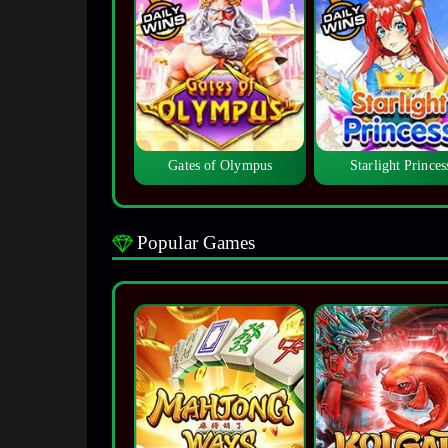
Gates of Olympus
Starlight Princes
Popular Games