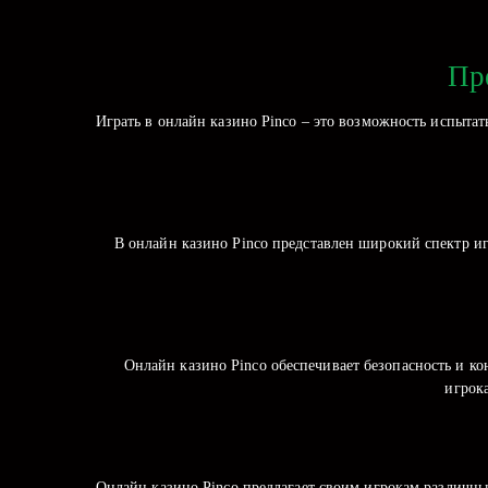
Пр
Играть в онлайн казино Pinco – это возможность испыта
В онлайн казино Pinco представлен широкий спектр игр
Онлайн казино Pinco обеспечивает безопасность и к
игрок
Онлайн казино Pinco предлагает своим игрокам различны