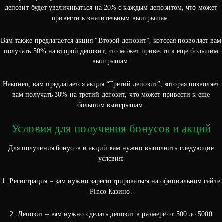
депозит будет увеличиваться на 20% с каждым депозитом, что может
привести к значительным выигрышам.
Вам также предлагается акция “Второй депозит”, которая позволяет вам
получать 50% на второй депозит, что может привести к еще большим
выигрышам.
Наконец, вам предлагается акция “Третий депозит”, которая позволяет
вам получать 30% на третий депозит, что может привести к еще
большим выигрышам.
Условия для получения бонусов и акций
Для получения бонусов и акций вам нужно выполнить следующие
условия:
1. Регистрация – вам нужно зарегистрироваться на официальном сайте
Pinco Казино.
2. Депозит – вам нужно сделать депозит в размере от 500 до 5000