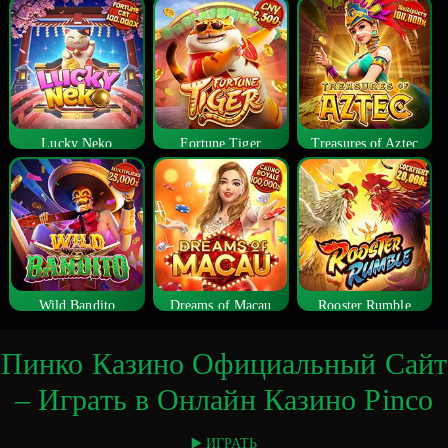
Lucky Neko
Fortune Tiger
Treasures of Aztec
Wild Bandito
Dreams of Macau
Rooster Rumble
Пинко Казино Официальный Сайт
– Играть в Онлайн Казино Pinco
▶️ ИГРАТЬ