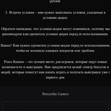
рублей.
3. Встреча условия – вам нужно выполнить условия, указанные в
условиях акции.
Обратите внимание, что условия акции могут изменяться, поэтому мы
рекомендуем вам прочитать условия акции перед ее использованием.
Важно! Вам нужно прочитать условия акции перед ее использованием,
чтобы не возникло никаких вопросов или проблем.
Pinco Казино – это лучшее место для игроков, которые ищут новые
возможности и выигрыши. Вам предлагается целый спектр бонусов и
акций, которые помогут вам начать играть и получать выигрыши уже с
первого дня.
Penyedia Games