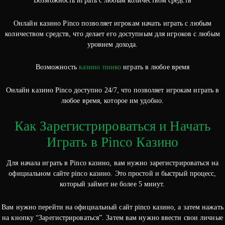
Возможность играть с любым количеством средств
Онлайн казино Pinco позволяет игрокам начать играть с любым
количеством средств, что делает его доступным для игроков с любым
уровнем дохода.
Возможность
казино пинко
играть в любое время
Онлайн казино Pinco доступно 24/7, что позволяет игрокам играть в
любое время, которое им удобно.
Как Зарегистрироваться и Начать
Играть в Pinco Казино
Для начала играть в Pinco казино, вам нужно зарегистрироваться на
официальном сайте pinco казино. Это простой и быстрый процесс,
который займет не более 5 минут.
Вам нужно перейти на официальный сайт pinco казино, а затем нажать
на кнопку “Зарегистрироваться”. Затем вам нужно ввести свои личные