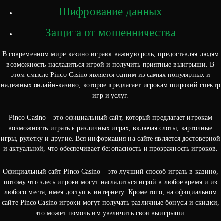
Шифрование данных
Защита от мошенничества
В современном мире казино играют важную роль, предоставляя людям
возможность насладиться игрой и получить приятные выигрыши. В
этом смысле Pinco Casino является одним из самых популярных и
надежных онлайн-казино, которое предлагает игрокам широкий спектр
игр и услуг.
Pinco Casino – это официальный сайт, который предлагает игрокам
возможность играть в различных играх, включая слоты, карточные
игры, рулетку и другие. Вся информация на сайте является достоверной
и актуальной, что обеспечивает безопасность и прозрачность игроков.
Официальный сайт Pinco Casino – это лучший способ играть в казино,
потому что здесь игроки могут насладиться игрой в любое время и из
любого места, имея доступ к интернету. Кроме того, на официальном
сайте Pinco Casino игроки могут получать различные бонусы и скидки,
что может помочь им увеличить свои выигрыши.