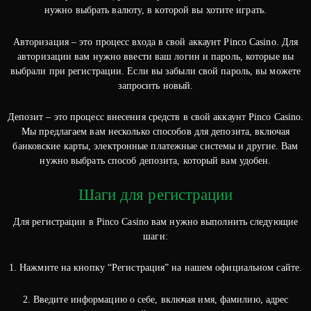
нужно выбрать валюту, в которой вы хотите играть.
Авторизация – это процесс входа в свой аккаунт Pinco Casino. Для
авторизации вам нужно ввести ваш логин и пароль, которые вы
выбрали при регистрации. Если вы забыли свой пароль, вы можете
запросить новый.
Депозит – это процесс внесения средств в свой аккаунт Pinco Casino.
Мы предлагаем вам несколько способов для депозита, включая
банковские карты, электронные платежные системы и другие. Вам
нужно выбрать способ депозита, который вам удобен.
Шаги для регистрации
Для регистрации в Pinco Casino вам нужно выполнить следующие
шаги:
1. Нажмите на кнопку “Регистрация” на нашем официальном сайте.
2. Введите информацию о себе, включая имя, фамилию, адрес