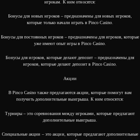
игрокам. К ним относятся:
Бонусы для новых игроков – предназначены для новых игроков,
которые только начали играть в Pinco Casino.
Бонусы для постоянных игроков – предназначены для игроков, которые
уже имеют опыт игры в Pinco Casino.
Бонусы для игроков, которые делают депозит – предназначены для
игроков, которые делают депозит в Pinco Casino.
Акции
В Pinco Casino также предлагаются акции, которые помогут вам
получить дополнительные выигрыша. К ним относятся:
Турниры – это соревнования между игроками, которые предлагают
дополнительные выигрыша.
Специальные акции – это акции, которые предлагают дополнительные