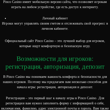
Pinco Casino имеет мобильную версию сайта, что позволяет игрокам
играть на любом устройстве, где есть доступ к интернету.
Личный кабинет
Игроки могут управлять своим счетом и отслеживать свой прогресс в
личном кабинете.
Официальный сайт Pinco Casino – это лучший выбор для игроков,
которые ищут комфортную и безопасную игру.
Возможности для игроков:
регистрация, авторизация, депозит
В Pinco Casino мы понимаем важность комфорта и безопасности для
наших игроков. Поэтому мы предлагаем вам несколько способов для
начала игры: регистрация, авторизация и депозит.
Регистрация – это первый шаг к началу игры в Pinco Casino. Для
регистрации вам нужно заполнить форму с информацией о себе,
включая имя, фамилию, адрес электронной почты и пароль. Вам также