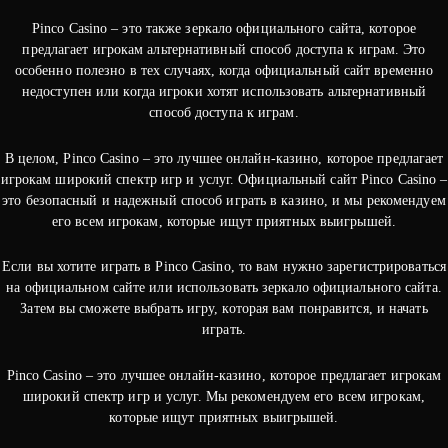
Pinco Casino – это также зеркало официального сайта, которое
предлагает игрокам альтернативный способ доступа к играм. Это
особенно полезно в тех случаях, когда официальный сайт временно
недоступен или когда игроки хотят использовать альтернативный
способ доступа к играм.
В целом, Pinco Casino – это лучшее онлайн-казино, которое предлагает
игрокам широкий спектр игр и услуг. Официальный сайт Pinco Casino –
это безопасный и надежный способ играть в казино, и мы рекомендуем
его всем игрокам, которые ищут приятных выигрышей.
Если вы хотите играть в Pinco Casino, то вам нужно зарегистрироваться
на официальном сайте или использовать зеркало официального сайта.
Затем вы сможете выбрать игру, которая вам понравится, и начать
играть.
Pinco Casino – это лучшее онлайн-казино, которое предлагает игрокам
широкий спектр игр и услуг. Мы рекомендуем его всем игрокам,
которые ищут приятных выигрышей.