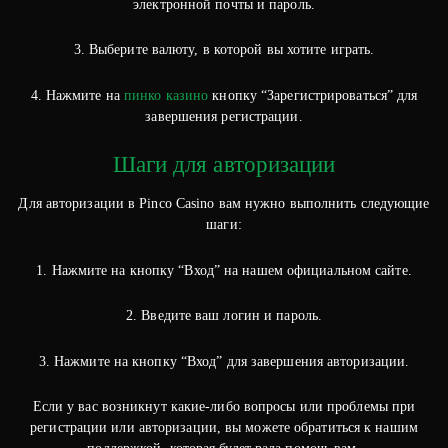
электронной почты и пароль.
3. Выберите валюту, в которой вы хотите играть.
4. Нажмите на
пинко казино
кнопку “Зарегистрироваться” для
завершения регистрации.
Шаги для авторизации
Для авторизации в Pinco Casino вам нужно выполнить следующие
шаги:
1. Нажмите на кнопку “Вход” на нашем официальном сайте.
2. Введите ваш логин и пароль.
3. Нажмите на кнопку “Вход” для завершения авторизации.
Если у вас возникнут какие-либо вопросы или проблемы при
регистрации или авторизации, вы можете обратиться к нашим