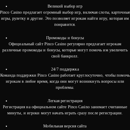
Великий выбор игр
Pinco Casino предлагает огромный выбор игр, включая слоты, карточные
игры, рулетку и другие. Это позволяет игрокам найти игру, которая им
понравится.
Промокоды и бонусы
Официальный сайт Pinco Casino регулярно предлагает игрокам
различные промокоды и бонусы, которые могут помочь им увеличить
свой банкролл.
24/7 поддержка
Команда поддержки Pinco Casino работает круглосуточно, чтобы помочь
игрокам в любое время, когда они могут возникнуть вопросы или
проблемы.
Легкая регистрация
Регистрация на официальном сайте Pinco Casino занимает считанные
минуты, и игроки могут начать играть сразу после регистрации.
Мобильная версия сайта