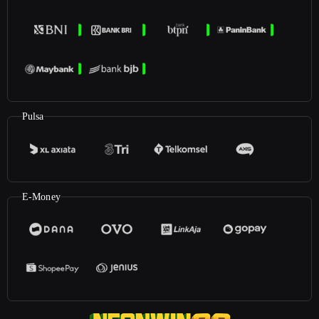
Pulsa
E-Money