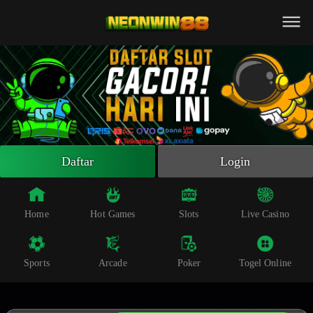
Beranda
Slot Online
Live Casino
Sportsbook
Arcade
Togel Online
Daftar
Login
Poker
Whatsapp
Home
Hot Games
Slots
Live Casino
Telegram
Sports
Arcade
Poker
Togel Online
Livechat