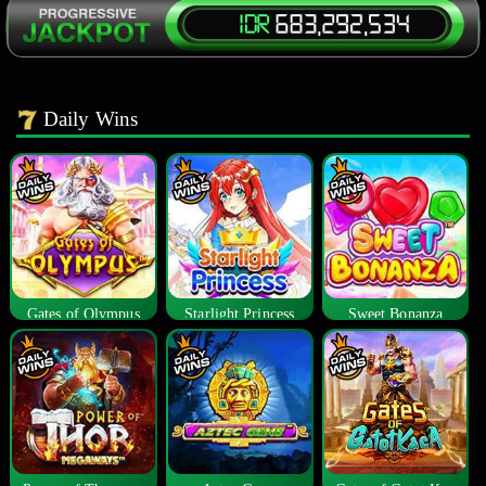
Daily Wins
Gates of Olympus
Starlight Princess
Sweet Bonanza