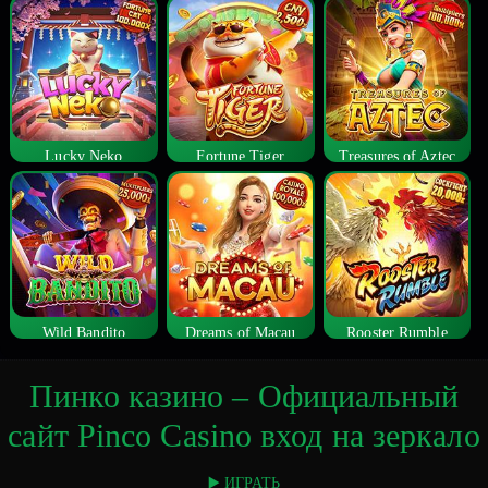
Lucky Neko
Fortune Tiger
Treasures of Aztec
Wild Bandito
Dreams of Macau
Rooster Rumble
Пинко казино – Официальный
сайт Pinco Casino вход на зеркало
▶️ ИГРАТЬ