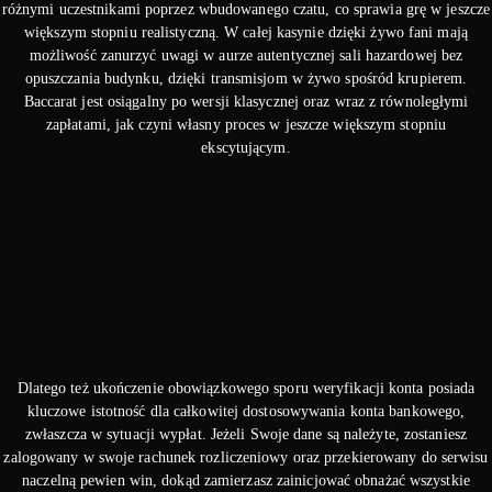
różnymi uczestnikami poprzez wbudowanego czatu, co sprawia grę w jeszcze
większym stopniu realistyczną. W całej kasynie dzięki żywo fani mają
możliwość zanurzyć uwagi w aurze autentycznej sali hazardowej bez
opuszczania budynku, dzięki transmisjom w żywo spośród krupierem.
Baccarat jest osiągalny po wersji klasycznej oraz wraz z równoległymi
zapłatami, jak czyni własny proces w jeszcze większym stopniu
ekscytującym.
Dlatego też ukończenie obowiązkowego sporu weryfikacji konta posiada
kluczowe istotność dla całkowitej dostosowywania konta bankowego,
zwłaszcza w sytuacji wypłat. Jeżeli Swoje dane są należyte, zostaniesz
zalogowany w swoje rachunek rozliczeniowy oraz przekierowany do serwisu
naczelną pewien win, dokąd zamierzasz zainicjować obnażać wszystkie