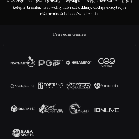
w szczególności gwoli głównych wystąpień. Wyjątkowe warsztaty, gdy
kolejna bramka, rzut wolny lub rzut oddany, dodają ekscytacji i
różnorodności do doświadczenia.
Penyedia Games