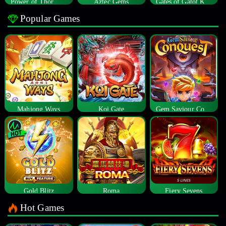
Power of Thor Megaways
Aztec Gems
Gates of Gatot Kaca
Popular Games
Mahjong Ways
Koi Gate
Gem Saviour Conquest
Gold Blitz
Roma
Fiery Sevens
Hot Games