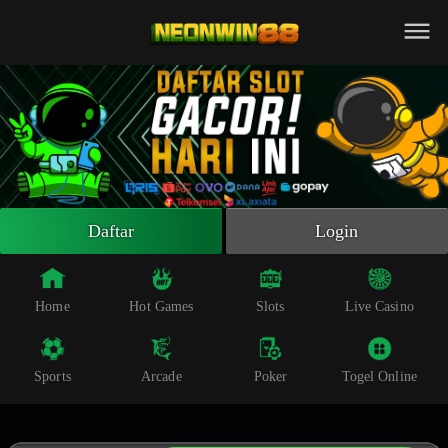
Beranda
Slot Online
Live Casino
Sportsbook
Arcade
Togel Online
Daftar
Login
Poker
Whatsapp
Home
Hot Games
Slots
Live Casino
Telegram
Sports
Arcade
Poker
Togel Online
Livechat