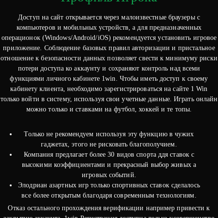
Доступ на сайт открывается через малоизвестные браузеры с
компьютеров и мобильных устройств, а для предназначенных
операционок (Windows/Android/iOS) рекомендуется установить игровое
приложение. Соблюдение базовых правил авторизации и пристальное
отношение к безопасности данных позволяет свести к минимуму риски
потери доступа ко аккаунту и сохраняют контроль над всеми
функциями личного кабинете 1win. Чтобы иметь доступ к своему
кабинету клиента, необходимо зарегистрироваться на сайте 1 Win
только войти в систему, используя свои учетные данные. Играть онлайн
можно только и ставками на футбол, хоккей и те топы.
Только не рекомендуем используя эту функцию в чужих
гаджетах, этого не рисковать благополучием.
Компания предлагает более 30 видов спорта ддя ставок с
высокими коэффициентами и прекрасный выбор живых а
игровых событий.
Элодриан азартных игр только спортивных ставок сделалось
все более открытым благодаря современным технологиям.
Отказ остального прохождения верификации например привести к