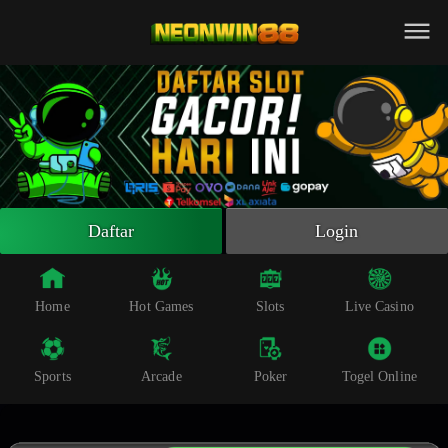
Beranda
Slot Online
Live Casino
Sportsbook
Arcade
Togel Online
Daftar
Login
Poker
Whatsapp
Home
Hot Games
Slots
Live Casino
Telegram
Sports
Arcade
Poker
Togel Online
Livechat