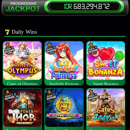
Daily Wins
Gates of Olympus
Starlight Princess
Sweet Bonanza