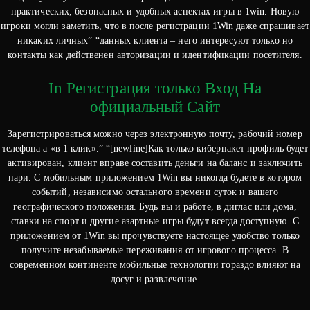
практических, безопасных и удобных аспектах игры в 1win. Новую
игроки могли заметить, что в после регистрации 1Win даже спрашивает
никаких личных” “данных клиента – него интересуют только но
контакты как действенен авторизации и идентификации посетителя.
In Регистрация только Вход На
официальный Сайт
Зарегистрироваться можно через электронную почту, рабочий номер
телефона а «в 1 клик».” “[newline]Как только киберпакет профиль будет
активирован, клиент вправе составить деньги на баланс и заключить
пари. С мобильным приложением 1Win вы никогда будете в котором
событий, независимо остального времени суток и вашего
географического положения. Будь вы и работе, в диглас или дома,
ставки на спорт и другие азартные игры будут всегда доступную. С
приложением от 1Win вы прочувствуете настоящее удобство только
получите незабываемые переживания от игрового процесса. В
современном континенте мобильные технологии гораздо влияют на
досуг и развлечение.