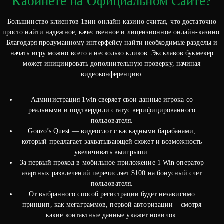
Кабинете на Официальном Сайте?
Большинство клиентов 1вин онлайн-казино считая, что достаточно
просто найти надежное, качественное и лицензионное онлайн-казино.
Благодаря продуманному интерфейсу найти необходимые разделы и
начать игру можно всего а несколько кликов. Эксклавов букмекер
может инициировать дополнительную проверку, начиная
видеоконференцию.
Администрация 1win сверяет свои данные игрока со
реальными и подтвердили статус верифицированного
пользователя.
Gonzo’s Quest — видеослот с каскадными барабанами,
который предлагает захватывающей сюжет и возможность
увеличивать выигрыши.
За первый проход в мобильное приложение 1 Win оператор
азартных развлечений перечисляет $100 на бонусный счет
пользователя.
От выбранного способ регистрации будет независимо
принцип, как мегаграммов, первой авторизации – смотря
какие контактные данные укажет новичок.