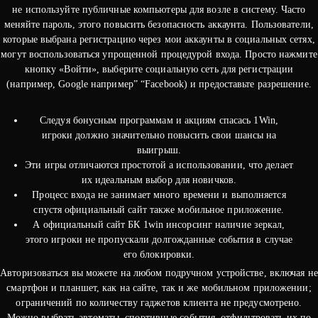
не используйте публичные компьютеры для возле в систему. Часто
меняйте пароль, этого повысить безопасность аккаунта. Пользователи,
которые выбрана регистрацию через мои аккаунты в социальных сетях,
могут воспользоваться упрощенной процедурой входа. Просто нажмите
кнопку «Войти», выберите социальную сеть для регистрации
(например, Google например” “Facebook) и предоставьте разрешение.
Следуя бонусным программам и акциям спасась 1Win,
игроки должно значительно повысить свои шансы на
выигрыш.
Эти игры отличаются простотой а использовании, что делает
их идеальным выбор для новичков.
Процесс входа не занимает много времени и выполняется
спустя официальный сайт также мобильное приложение.
А официальный сайт БК 1win инсорсинг наличие зеркал,
этого игроки не пропускали долгожданные события в случае
его блокировки.
Авторизоваться вы можете на любом подручном устройстве, включая не
смартфон и планшет, как на сайте, так и же мобильном приложении;
ограничений по количеству гаджетов клиента не предусмотрено.
Можно выбрать автоматы, спортивные события, отфильтровать их по