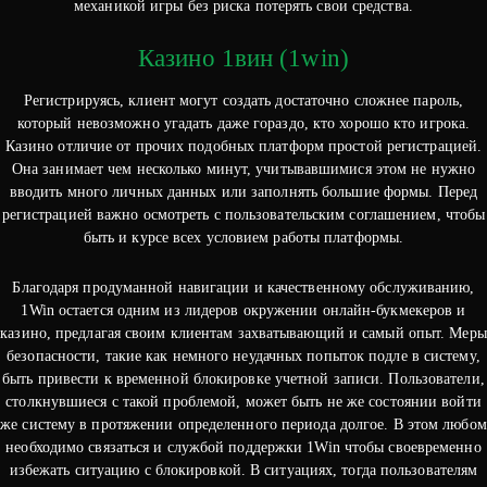
механикой игры без риска потерять свои средства.
Казино 1вин (1win)
Регистрируясь, клиент могут создать достаточно сложнее пароль,
который невозможно угадать даже гораздо, кто хорошо кто игрока.
Казино отличие от прочих подобных платформ простой регистрацией.
Она занимает чем несколько минут, учитывавшимися этом не нужно
вводить много личных данных или заполнять большие формы. Перед
регистрацией важно осмотреть с пользовательским соглашением, чтобы
быть и курсе всех условием работы платформы.
Благодаря продуманной навигации и качественному обслуживанию,
1Win остается одним из лидеров окружении онлайн-букмекеров и
казино, предлагая своим клиентам захватывающий и самый опыт. Меры
безопасности, такие как немного неудачных попыток подле в систему,
быть привести к временной блокировке учетной записи. Пользователи,
столкнувшиеся с такой проблемой, может быть не же состоянии войти
же систему в протяжении определенного периода долгое. В этом любом
необходимо связаться и службой поддержки 1Win чтобы своевременно
избежать ситуацию с блокировкой. В ситуациях, тогда пользователям