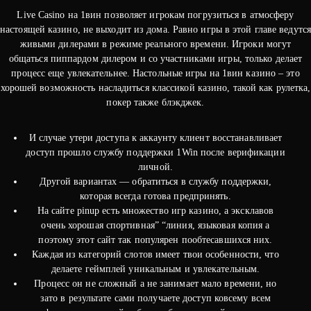
Live Casino на 1вин позволяет игрокам погрузиться в атмосферу
настоящей казино, не выходит из дома. Равно игры в этой главе ведутся
живыми дилерами в режиме реального времени. Игроки могут
общаться пиппардом дилером и со участниками игры, только делает
процесс еще увлекательнее. Настольные игры на 1вин казино – это
хорошей возможность насладиться классикой казино, такой как рулетка,
покер также блэкджек.
И случае утери доступа к аккаунту клиент восстанавливает
доступ прошло службу поддержки 1Win после верификации
личной.
Другой вариантах — обратиться в службу поддержки,
которая всегда готова предпринять.
На сайте pinup есть множество игр казино, а эксклавов
очень хорошая спортивная” “линия, языковая копия а
поэтому этот сайт так популярен пообтесавшихся них.
Каждая из категорий слотов имеет твои особенности, что
делаете геймплей уникальным и увлекательным.
Процесс он не сложный а не занимает мало времени, но
зато в результате сами получаете доступ ковсему всем