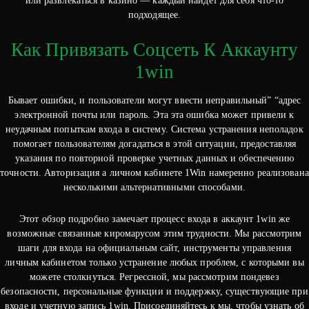
или развлекаться в казино — каждый найдет для себя что-то
подходящее.
Как Привязать Соцсеть К Аккаунту
1win
Бывает ошибки, и пользователи могут ввести неправильный” “адрес
электронной почты или пароль. Эта эта ошибка может привели к
неудачным попыткам входа в систему. Система устранения неполадок
помогает пользователям догадаться в этой ситуации, предоставляя
указания по повторной проверке учетных данных и обеспечению
точности. Авторизация а личном кабинете 1Win намеренно реализована
несколькими альтернативными способами.
Этот обзор подробно замечает процесс входа в аккаунт 1win же
возможные связанные киромарусом этим трудности. Мы рассмотрим
шаги для входа на официальным сайт, инструменты управления
личным кабинетом только устранение любых проблем, с которыми вы
можете столкнуться. Регрессной, мы рассмотрим пондевез
безопасности, персональные функции и поддержку, существующие при
входе и учетную запись 1win. Присоединяйтесь к мы, чтобы узнать об