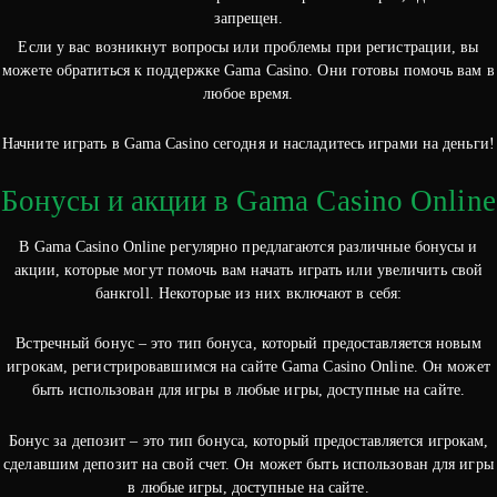
запрещен.
Если у вас возникнут вопросы или проблемы при регистрации, вы
можете обратиться к поддержке Gama Casino. Они готовы помочь вам в
любое время.
Начните играть в Gama Casino сегодня и насладитесь играми на деньги!
Бонусы и акции в Gama Casino Online
В Gama Casino Online регулярно предлагаются различные бонусы и
акции, которые могут помочь вам начать играть или увеличить свой
банкroll. Некоторые из них включают в себя:
Встречный бонус – это тип бонуса, который предоставляется новым
игрокам, регистрировавшимся на сайте Gama Casino Online. Он может
быть использован для игры в любые игры, доступные на сайте.
Бонус за депозит – это тип бонуса, который предоставляется игрокам,
сделавшим депозит на свой счет. Он может быть использован для игры
в любые игры, доступные на сайте.