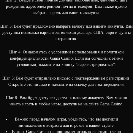
Шаг 2: Введите свои личные данные, включая имя, фамилию, дату
рождения, адрес электронной почты и телефон. Вам также нужно
выбрать пароль для вашего аккаунта.
Шаг 3: Вам будет предложено выбрать валюту для вашего аккаунта. Вам
доступны несколько вариантов, включая доллары США, евро и фунты
стерлингов.
Шаг 4: Ознакомьтесь с условиями использования и политикой
конфиденциальности Gama Casino. Если вы согласны с этими
условиями, нажмите на кнопку “Зарегистрироваться”.
Шаг 5: Вам будет отправлено письмо с подтверждением регистрации.
Откройте это письмо и нажмите на ссылку для подтверждения.
Шаг 6: Вам будет доступен доступ к вашему аккаунту. Вам можно
начать играть в любые игры, доступные на сайте Gama Casino.
Важно: перед началом игры, убедитесь, что вы достигли
минимального возраста для игроков в вашей стране.
Важно: Gama Casino не принимает игроков из стран, где он