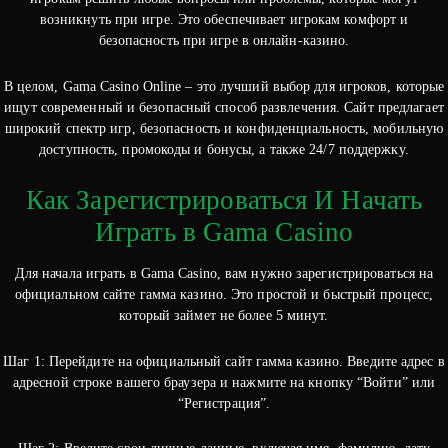
возникнуть при игре. Это обеспечивает игрокам комфорт и
безопасность при игре в онлайн-казино.
В целом, Gama Casino Online – это лучший выбор для игроков, которые
ищут современный и безопасный способ развлечения. Сайт предлагает
широкий спектр игр, безопасность и конфиденциальность, мобильную
доступность, промокоды и бонусы, а также 24/7 поддержку.
Как Зарегистрироваться И Начать
Играть в Gama Casino
Для начала играть в Gama Casino, вам нужно зарегистрироваться на
официальном сайте гамма казино. Это простой и быстрый процесс,
который займет не более 5 минут.
Шаг 1: Перейдите на официальный сайт гамма казино. Введите адрес в
адресной строке вашего браузера и нажмите на кнопку “Войти” или
“Регистрация”.