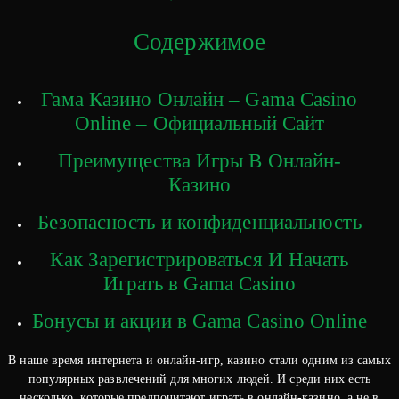
Содержимое
Гама Казино Онлайн – Gama Casino
Online – Официальный Сайт
Преимущества Игры В Онлайн-
Казино
Безопасность и конфиденциальность
Как Зарегистрироваться И Начать
Играть в Gama Casino
Бонусы и акции в Gama Casino Online
В наше время интернета и онлайн-игр, казино стали одним из самых
популярных развлечений для многих людей. И среди них есть
несколько, которые предпочитают играть в онлайн-казино, а не в