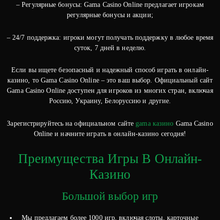
– Регулярные бонусы: Gama Casino Online предлагает игрокам
регулярные бонусы и акции;
– 24/7 поддержка: игроки могут получать поддержку в любое время
суток, 7 дней в неделю.
Если вы ищете безопасный и надежный способ играть в онлайн-
казино, то Gama Casino Online – это ваш выбор. Официальный сайт
Gama Casino Online доступен для игроков из многих стран, включая
Россию, Украину, Белоруссию и другие.
Зарегистрируйтесь на официальном сайте
gama казино
Gama Casino
Online и начните играть в онлайн-казино сегодня!
Преимущества Игры В Онлайн-
Казино
Большой выбор игр
Мы предлагаем более 1000 игр, включая слоты, карточные