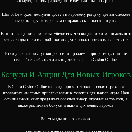
аккаунт, используя введенные вами данные и пароль.
Шаг 5: Вам будет доступен доступ к игровому разделу, где вы сможете
выбрать игру, которая вам понравилась, и начать играть.
Важно: перед началом игры, убедитесь, что вы достигли минимального
возраста для игры в онлайн-казино, установленного в вашей стране.
Если у вас возникнут вопросы или проблемы при регистрации, не
стесняйтесь обращаться к поддержке Gama Casino Online.
Бонусы И Акции Для Новых Игроков
В Gama Casino Online мы рады приветствовать новых игроков и
предлагать им самые привлекательные условия для начала игры. Наш
официальный сайт предлагает богатый выбор игровых автоматов, а
также различные бонусы и акции для новых игроков.
Бонусы для новых игроков: