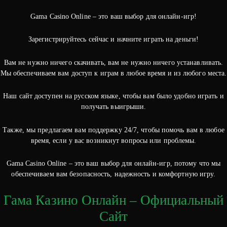
Gama Casino Online – это ваш выбор для онлайн-игр!
Зарегистрируйтесь сейчас и начните играть на деньги!
Вам не нужно ничего скачивать, вам не нужно ничего устанавливать.
Мы обеспечиваем вам доступ к играм в любое время и из любого места.
Наш сайт доступен на русском языке, чтобы вам было удобно играть и
получать выигрыши.
Также, мы предлагаем вам поддержку 24/7, чтобы помочь вам в любое
время, если у вас возникнут вопросы или проблемы.
Gama Casino Online – это ваш выбор для онлайн-игр, потому что мы
обеспечиваем вам безопасность, надежность и комфортную игру.
Гама Казино Онлайн – Официальный
Сайт