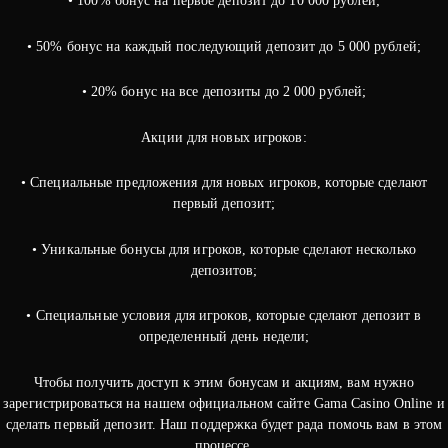
• 100% бонус на первое депозит до 10 000 рублей;
• 50% бонус на каждый последующий депозит до 5 000 рублей;
• 20% бонус на все депозиты до 2 000 рублей;
Акции для новых игроков:
• Специальные предложения для новых игроков, которые сделают
первый депозит;
• Уникальные бонусы для игроков, которые сделают несколько
депозитов;
• Специальные условия для игроков, которые сделают депозит в
определенный день недели;
Чтобы получить доступ к этим бонусам и акциям, вам нужно
зарегистрироваться на нашем официальном сайте Gama Casino Online и
сделать первый депозит. Наш поддержка будет рада помочь вам в этом
процессе.