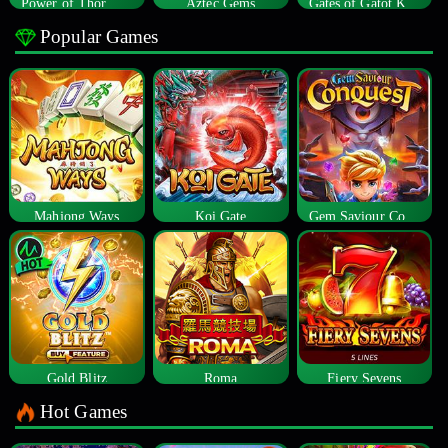
Power of Thor Megaways
Aztec Gems
Gates of Gatot Kaca
Popular Games
Mahjong Ways
Koi Gate
Gem Saviour Conquest
Gold Blitz
Roma
Fiery Sevens
Hot Games