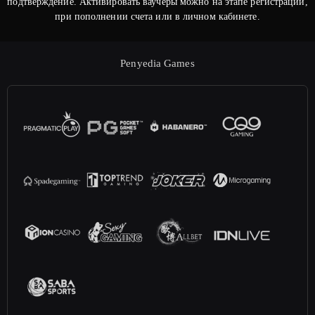
подтверждение. Активировать ваучеры можно на этапе регистрации,
при пополнении счета или в личном кабинете.
Penyedia Games