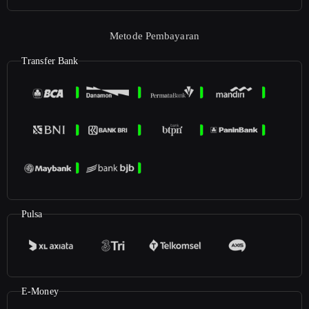
Metode Pembayaran
Transfer Bank
Pulsa
E-Money