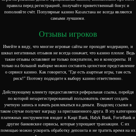
правила перед регистрацией, получайте приветственный бонус и
пополняйте счёт. Популярные казино Казахстана не всегда являются
самыми лучшими.
Отзывы игроков
Имейте в виду, что многие игровые сайты не проходят модерацию, и
шквал негативных отзывов не всегда означает, что казино плохое. Ведь
такие отзывы оставляют не только покупатели, но и конкуренты. И
только на большой выборке можно составить целостное представление
о сервисе казино. Как говорится, “Где есть азартные игры, там есть
риск!” Поэтому подходите к выбору казино ответственно.
Действующему клиенту предоставляется реферальная ссылка, перейдя
по которой незарегистрированный пользователь сможет создать
учетную запись и начать развлекаться на деньги. Владелец ссылки в
таком случае получит награду за приглашенного друга. В эту категорию
платежных инструментов входит и Kaspi Bank, Halyk Bank, ForteBank и
другие банковские сервисы, которые упрощают транзакции. С их
помощью можно ускорить обработку депозита и не тратить время на их