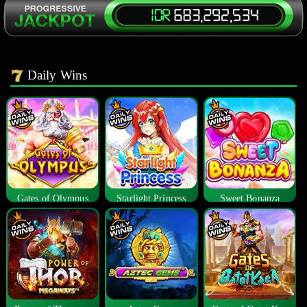
Daily Wins
Gates of Olympus
Starlight Princess
Sweet Bonanza