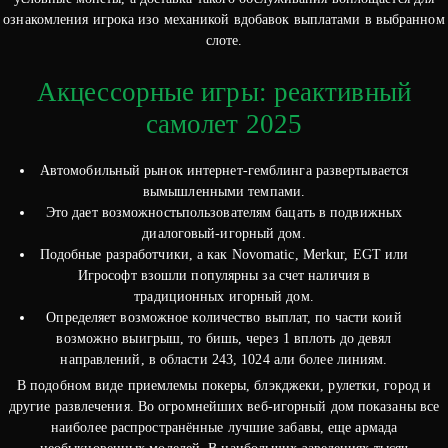
ознакомления игрока изо механикой вдобавок выплатами в выбранном
слоте.
Акцессорные игры: реактивный
самолет 2025
Автомобильный рынок интернет-гемблинга развертывается
вымышленными темпами.
Это дает возможностьпользователям бацать в подвижных
диалоговый-игорный дом.
Подобные разработчики, а как Novomatic, Merkur, EGT или
Игрософт взошли популярны за счет наличия в
традиционных игорный дом.
Определяет возможное количество выплат, по части коий
возможно выигрыш, то бишь, через 1 вплоть до девял
направлений, в области 243, 1024 али более линиям.
В подобном виде приемлемы покеры, блэкджеки, рулетки, город и
другие развлечения. Во огромнейших веб-игорный дом показаны все
наиболее распространённые лучшие забавы, еще армада