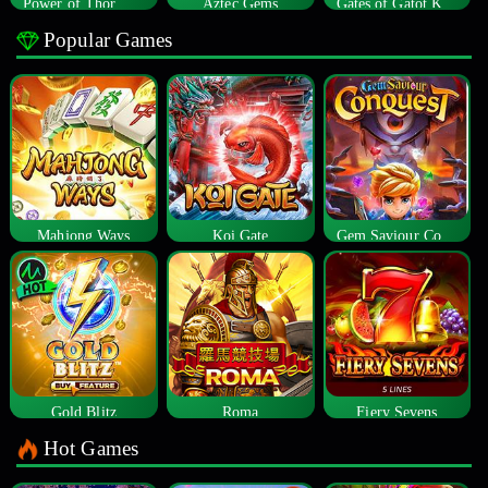
Power of Thor Megaways
Aztec Gems
Gates of Gatot Kaca
Popular Games
Mahjong Ways
Koi Gate
Gem Saviour Conquest
Gold Blitz
Roma
Fiery Sevens
Hot Games