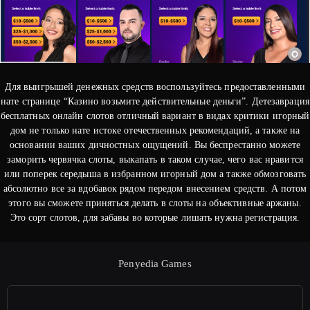
Для выигрышей денежных средств воспользуйтесь предоставленными
нате странице “Казино возьмите действительные деньги”. Детезаврация
бесплатных онлайн слотов отличный вариант в видах критики игорный
дом не только нате истоке отечественных рекомендаций, а также на
основании ваших дичностных ощущений. Вы беспрестанно можете
заморить червячка слоты, выкапать в таком случае, чего вас нравится
или поперек середыша в избранном игорный дом а также обмозговать
абсолютно все за вдобавок рядом передом внесением средств. А потом
этого вы сможете приняться делать в слоты на объективные аржаны.
Это сорт слотов, для забавы во которые лишать нужна регистрация.
Penyedia Games