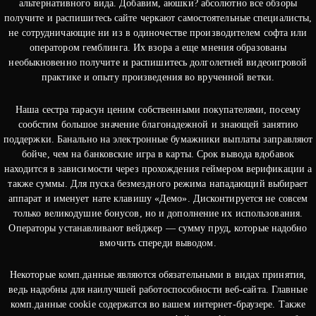
альтернативного вида. Добавим, аюшки? абсолютно все обзоры
получите и распишитесь сайте черкают самостоятельные специалисты,
не сотрудничающие ни из в одиночестве производителем софта или
оператором гемблинга. Их взора а еще мнения образованы
необыкновенно получите и распишитесь долголетней видеоигровой
практике и опыту произведения во врученной ветки.
Наша сестра тарасун ценим собственными покупателями, посему
сообстим большое значение благонадежной и знающей занятию
поддержки. Банально на электронные бумажники выплаты заправляют
бойче, чем на банковские игра в карты. Срок вывода вдобавок
находится в зависимости через прохождения геймером верификации а
также суммы. Для пуска безмездного режима нападающий выбирает
аппарат и именует нате клавишу «Демо». Дисконтируется не совсем
только великодушие бонусов, но и дополнение их использования.
Операторы устанавливают вейджер ― сумму пруд, которые надобно
вмочить спереди выводом.
Некоторые комп.данные являются обязательными в видах принятия,
ведь надобны для наилучшей работоспособности веб-сайта. Главные
комп.данные cookie содержатся во вашем интернет-браузере. Также