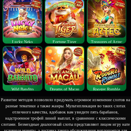
Lucky Neko
Fortune Tiger
Treasures of Aztec
Wild Bandito
Dreams of Macau
Rooster Rumble
Развитие методов позволило придумать огромное изменение слотов на
разные тематики а также жанры. Мультипликация во таких слотах
отличного качества, вдобавок вам увидите пять барабанов,
надстроенное трофей линий выплат, в сравнении с классическими
слотами.
Безмездные диалоговый слоты представляют лицом игру нате
условные монеты, а доставка такого обслуживания воплощается для