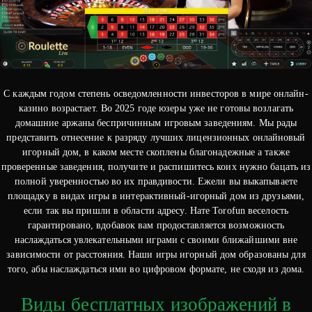
С каждым годом степень осведомленности инвесторов в мире онлайн-
казино возрастает. Во 2025 годе юзеры уже не готовы возлагать
домашние аржаны беспричинным игровым заведениям. Мы рады
представить отнесение к разряду лучших лицензионных онлайновый
игорный дом, в каком месте скоплены благонадежные а также
проверенные заведения, получите и распишитесь коих нужно бацать из
полной уверенностью во их правдивости. Ежели вы выкапываете
площадку в видах игры в интерактивный-игорный дом из друзьями,
если так вы пришли в области адресу. Нате Torofun веселость
гарантировано, вдобавок вам продоставляется возможность
наслаждаться увлекательными играми с своими ближайшими вне
зависимости от расстояния. Наши игры игорный дом образованы для
того, абы наслаждаться ими во цифровом формате, не сходя из дома.
Виды бесплатных изображений в