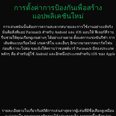
การตั้งค่าการป้องกันเพื่อสร้าง
แอปพลิเคชันใหม่
การเล่นพนันนั้นต้องการความสะดวกสบายและการใช้งานอย่างแท้จริง
นั่นคือสิ่งที่แอป Parimatch สำหรับ Android และ iOS มอบให้ ฟีเจอร์ที่ราบ
รื่นช่วยให้คุณเรียกดูเกมต่างๆ ได้อย่างง่ายดาย ตั้งแต่การแข่งขันกีฬา การ
เดิมพันแบบเรียลไทม์ เกมคาสิโน และอื่นๆ อีกมากมายจากสมาร์ทโฟน
ก่อนที่เราจะไปต่อ ขอแจ้งให้ทราบว่าซอฟต์แวร์ Parimatch มีสองประเภท
หลักๆ คือ สำหรับผู้ใช้ Android และอีกหนึ่งประเภทสำหรับ iOS ของ Apple
รายละเอียดวงในเกี่ยวกับสถิติการเล่นล่าสุดจากผู้เล่นที่มีชื่อเสียงดูเหมือน