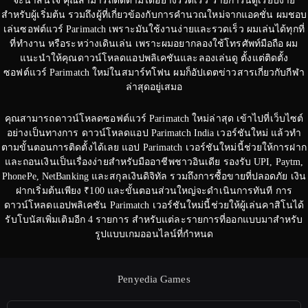
จะน่าสนใจ คุณสามารถติดตามได้อย่างรวดเร็ว รายการนี้ดูเรียบง่าย
สำหรับผู้เริ่มต้น รวมถึงผู้ที่เกี่ยวข้องกับการคำนวณใหม่จากแอคชั่น ผมชอบ
เล่นซอฟต์แวร์ Parimatch เพราะมันใช้งานง่ายและรวดเร็ว ผมเล่นได้ทุกที่
ที่ทำงาน หรือระหว่างเดินเล่น เพราะผมอยากลองใช้โทรศัพท์มือถือ ผม
แนะนำให้คุณดาวน์โหลดแอปพลิเคชันและลองเล่นดู ตั้งแต่ติดตั้ง
ซอฟต์แวร์ Parimatch ใหม่ในสมาร์ทโฟน ผมก็อัปเดตข่าวสารเกี่ยวกับกีฬา
ล่าสุดอยู่เสมอ
คุณสามารถดาวน์โหลดซอฟต์แวร์ Parimatch ใหม่ล่าสุด เข้าไปที่เว็บไซต์
อย่างเป็นทางการ ดาวน์โหลดแอป Parimatch India เวอร์ชันใหม่ แล้วทำ
ตามขั้นตอนการติดตั้งได้เลย แอป Parimatch เวอร์ชันใหม่นี้ช่วยให้การฝาก
และถอนเงินเป็นเรื่องง่ายสำหรับมืออาชีพชาวอินเดีย รองรับ UPI, Paytm,
PhonePe, NetBanking และสกุลเงินดิจิทัล รวมถึงการซื้อขายที่ปลอดภัย เงิน
ฝากเริ่มต้นเพียง ₹100 และขั้นตอนส่วนใหญ่จะดำเนินการทันที การ
ดาวน์โหลดแอปพลิเคชัน Parimatch เวอร์ชันใหม่นี้ช่วยให้ผู้เล่นคาสิโนได้
รับโบนัสเพิ่มเติมอีก 4 รายการ สำหรับแต่ละรายการที่ออกแบบมาสำหรับ
รูปแบบเกมออนไลน์ที่กำหนด
Penyedia Games