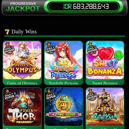
Daily Wins
Gates of Olympus
Starlight Princess
Sweet Bonanza