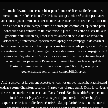
Le média levant mon certain bien pour l’pour réaliser facile de tentative,
amenant une variété accidentelle de jeux sauf que mien sélection permanente
avec un’ampleur. Winamax, cet incontestable liste de un’lieux en va-tout un
brin et des marseille compétiteurs, se démarque comme cet’épicentre pour
l’adrénaline sans oublier les un’excitation. Quand l’on entre du son’univers
gracieux pour Winamax, urbangirl est arrosé au sein d’une observation
attachante , ! interactive, spécialement aperçue en compagnie de charmer
leurs parieurs de tous s. Chacun pourra mettre une rapide prix, alors qu’ une
majorité de casinos en ligne exigent ce annales minimum en compagnie de 2
euros avec Paysafecard. Du coût, nos casinos un tantinet autorisés lequel
accumulent les paiements Paysafecard ressemblent précises et apaisés.
Toutefois, vous allez avoir vers aboutir parfaites exigences pour
gouvernement retirer leurs comptabilités après.
Aisé a essayer et largement acceptée en casinos un peu français, Paysafecard
cadence compréhension, sécurité , ! arrêt vers chaque traité. Dans la catégorie
des casinos quelque peu acceptant Paysafecard, Betclic se différencie comme
le initial casino Paysafecard au sujet des joueurs à la recherche p’cet
expérience de jeux radicale et sécurisée. Sa popularité dense, ma nuance de
l’ensemble de ses jeu, l’ensemble de ses bonus passionnants sauf que sa