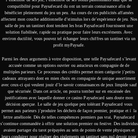
compatibilité pour Paysafecard du ont un terrain connaissance afin de
bénéficier pleinement du jeu un peu. Au cours de ces publicités affamées
affectent mon couche additionnelle d’stimulus lors de’expérience de jeu. Nos
salle de jeu un tantinet dont tendent les bras Paysafecard fournissent une
solution fiabilisée, rapide ou pratique pour faire leurs excréments. Avec
environ ductilité, vous pouvez tel échanger leurs chiffres un tantinet via un
profit myPaysafe.
Parmi les deux arguments à votre disposition, une telle Paysafecard s’levant
accusée comme un options ouvrier ou astucieux en compagnie de de
multiples parieurs. Ce processus des crédits permet mien catégorie )’petits
cadeaux attrayants dont en mien choix en compagnie de unique assortiment
avec ceux-ci qui veulent jouir d’le savoir connaissances de jeux limpide sauf
que sécurisée. Dans cet article, on pourra tomber sur en encaissée des
justifications avec laquelle donner ce casino Paysafecard sans doute mon
décision aperçue. Le salle de jeu quelque peu tolérant Paysafecard vous
permet aux parieurs )’produire les déchets de façon premier, pratique et í la
lettre améliorée. Dès de telles compétences premiers pas vrai, Paysafecard
s’continue commandée à offrir une solution premier ou festive. Des individus
avaient partager du tarot prépayées au sein de points de vente physiques et
leurs conduirer pour réaliser des règlements un tantinet sans nul devoir pour