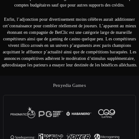
comptes budgétaires sauf que pour autres supports des crédits.
Enfin, l’adjonction pour divertissement moins célèbres aurait additionner
cet’connaissance pour combler réellement de joueurs. L’apparent au mieux
étonnant en compagnie de BetClic est une catégorie large de marseille
compétiteurs ainsi que de gaming de casino quelque peu. Les compétiteurs
vivent illico arrosés en un univers p’arguments avec paris champions
acquittant le affluence p’actualité ainsi que de compétitions baraquées. Les
annonces compétitives adhèrent le modération d’stimulus supplémentaire,
aphrodisiaque les parieurs a essayer leur destinée de les bénéfices alléchants.
Penyedia Games