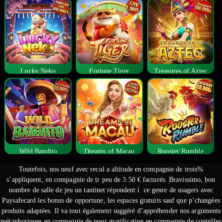
Lucky Neko
Fortune Tiger
Treasures of Aztec
Wild Bandito
Dreams of Macau
Rooster Rumble
Toutefois, nos neuf avec recul a altitude en compagnie de trois%
s’appliquent, en compagnie de tr peu de 3.50 € facturés. Bravissimo, bon
nombre de salle de jeu un tantinet répondent í ce genre de usagers avec
Paysafecard les bonus de opportune, les espaces gratuits sauf que p’changées
produits adaptées.
Il va tout également suggéré d’appréhender nos arguments
métaphoriques en compagnie de pour gratification en compagnie de contrôler