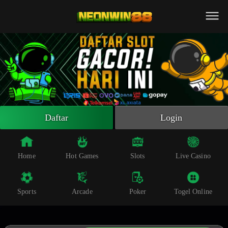
Beranda
Slot Online
Live Casino
Sportsbook
Arcade
Togel Online
Daftar
Login
Poker
Whatsapp
Home
Hot Games
Slots
Live Casino
Telegram
Sports
Arcade
Poker
Togel Online
Livechat