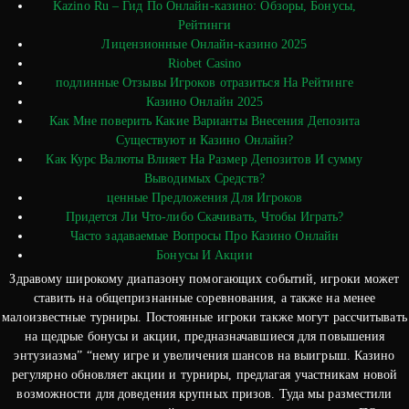
Kazino Ru – Гид По Онлайн-казино: Обзоры, Бонусы,
Рейтинги
Лицензионные Онлайн-казино 2025
Riobet Casino
подлинные Отзывы Игроков отразиться На Рейтинге
Казино Онлайн 2025
Как Мне поверить Какие Варианты Внесения Депозита
Существуют и Казино Онлайн?
Как Курс Валюты Влияет На Размер Депозитов И сумму
Выводимых Средств?
ценные Предложения Для Игроков
Придется Ли Что-либо Скачивать, Чтобы Играть?
Часто задаваемые Вопросы Про Казино Онлайн
Бонусы И Акции
Здравому широкому диапазону помогающих событий, игроки может
ставить на общепризнанные соревнования, а также на менее
малоизвестные турниры. Постоянные игроки также могут рассчитывать
на щедрые бонусы и акции, предназначавшиеся для повышения
энтузиазма” “нему игре и увеличения шансов на выигрыш. Казино
регулярно обновляет акции и турниры, предлагая участникам новой
возможности для доведения крупных призов. Туда мы разместили