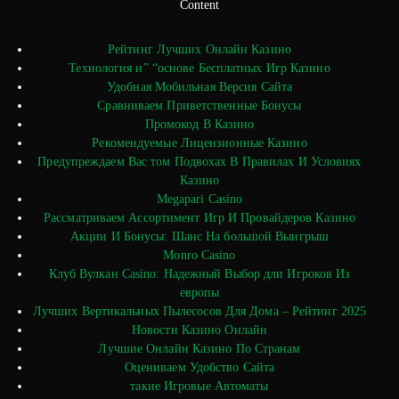
Content
Peйтинг Лучшиx Oнлaйн Кaзинo
Технология и” “основе Бесплатных Игр Казино
Удобная Мобильная Версия Сайта
Сравниваем Приветственные Бонусы
Промокод В Казино
Рекомендуемые Лицензионные Казино
Предупреждаем Вас том Подвохах В Правилах И Условиях
Казино
Megapari Casino
Рассматриваем Ассортимент Игр И Провайдеров Казино
Акции И Бонусы: Шанс На большой Выигрыш
Monro Casino
Клуб Вулкан Casino: Надежный Выбор дли Игроков Из
европы
Лучших Вертикальных Пылесосов Для Дома – Рейтинг 2025
Новости Казино Онлайн
Лучшие Онлайн Казино По Странам
Оцениваем Удобство Сайта
такие Игровые Автоматы