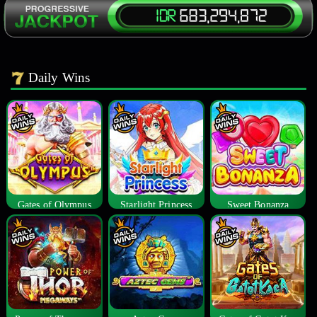
Daily Wins
Gates of Olympus
Starlight Princess
Sweet Bonanza