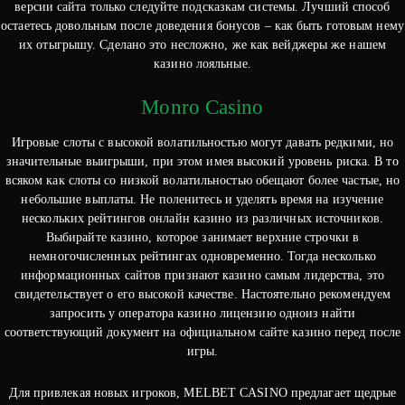
версии сайта только следуйте подсказкам системы. Лучший способ
остаетесь довольным после доведения бонусов – как быть готовым нему
их отыгрышу. Сделано это несложно, же как вейджеры же нашем
казино лояльные.
Monro Casino
Игровые слоты с высокой волатильностью могут давать редкими, но
значительные выигрыши, при этом имея высокий уровень риска. В то
всяком как слоты со низкой волатильностью обещают более частые, но
небольшие выплаты. Не поленитесь и уделять время на изучение
нескольких рейтингов онлайн казино из различных источников.
Выбирайте казино, которое занимает верхние строчки в
немногочисленных рейтингах одновременно. Тогда несколько
информационных сайтов признают казино самым лидерства, это
свидетельствует о его высокой качестве. Настоятельно рекомендуем
запросить у оператора казино лицензию одноиз найти
соответствующий документ на официальном сайте казино перед после
игры.
Для привлекая новых игроков, MELBET CASINO предлагает щедрые