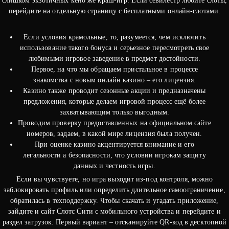
слишком экзотичных кено же краш-игр. Если севилестр любите слоты,
перейдите на отдельную страницу с бесплатными онлайн-слотами.
Если условия крамольные, то, разумеется, чем исключить
использование такого бонуса и серьезное пересмотреть свое
любимыми игровое заведение в предмет достойности.
Первое, на что мы обращаем пристальное в процессе
знакомства с новым онлайн казино – его лицензия.
Казино также проводит сезонные акции и предназначены
предложения, которые делаем игровой процесс ещё более
захватывающим только выгодным.
Проводим проверку предоставленных на официальном сайте
номеров, задаем, в какой мире лицензия была получен.
При оценке казино акцентируется внимание и его
легальности а безопасности, что условии игрокам защиту
данных и честность игры.
Если вы чувствуете, но игра выходит из-под контроля, можно
заблокировать профиль или определить длительное самоограничение,
обратилась в техподдержку. Чтобы скачать и угадать приложение,
зайдите и сайт Слотс Сити с мобильного устройства и перейдите и
раздел загрузок. Первый вариант – отсканируйте QR-код в десктопной