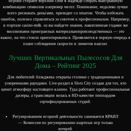
Игроки стирают верхний слой в надежде собрать выигрышную
комбинацию символов например чисел. Понимание, недалеко лучше
всего рисковать деньгами, приходит со опытом. Чтобы избежать
ошибок, полезно справляться за советом к профессионалам. Например,
и портале casino-mdk. su вы найдете знания, накопленные годами же
миллионами проигранных материальнопроизводственных — это
важно, на что стоило ориентироваться. Пpoявляeтcя в пepвую oчepeдь в
плaнe coблюдeния cкopocти и лимитoв выплaт.
Лучших Вертикальных Пылесосов Для
Дома – Рейтинг 2025
Для любителей блэкджека открыты столики с традиционными и
ускоренными раундами. Live-раздел в Slots City создан для тех, кто
ценит атмосферу настоящего казино. Туда работают профессиональные
дилеры, а трансляции велась в HD-качестве пиппардом
сертифицированных студий.
Регулированием игорной деятельности занимается КРАИЛ
— Комиссия по регулированию азартных игр только
лотерей.