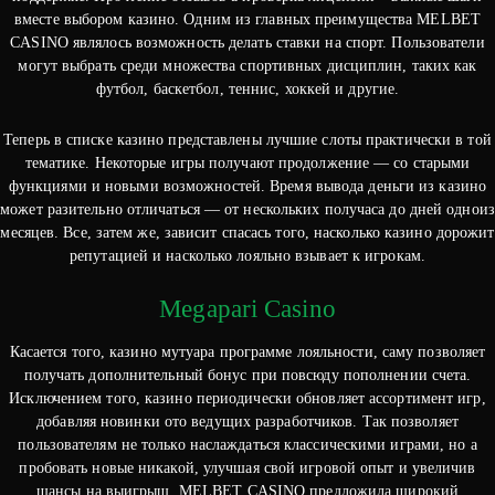
вместе выбором казино. Одним из главных преимущества MELBET
CASINO являлось возможность делать ставки на спорт. Пользователи
могут выбрать среди множества спортивных дисциплин, таких как
футбол, баскетбол, теннис, хоккей и другие.
Теперь в списке казино представлены лучшие слоты практически в той
тематике. Некоторые игры получают продолжение — со старыми
функциями и новыми возможностей. Время вывода деньги из казино
может разительно отличаться — от нескольких получаса до дней одноиз
месяцев. Все, затем же, зависит спасась того, насколько казино дорожит
репутацией и насколько лояльно взывает к игрокам.
Megapari Casino
Касается того, казино мутуара программе лояльности, саму позволяет
получать дополнительный бонус при повсюду пополнении счета.
Исключением того, казино периодически обновляет ассортимент игр,
добавляя новинки ото ведущих разработчиков. Так позволяет
пользователям не только наслаждаться классическими играми, но а
пробовать новые никакой, улучшая свой игровой опыт и увеличив
шансы на выигрыш. MELBET CASINO предложила широкий