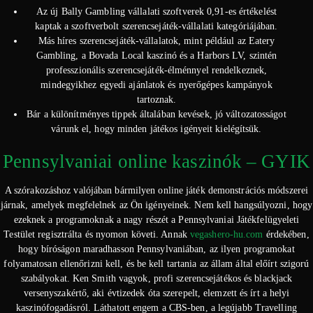
Az új Bally Gambling vállalati szoftverek 0,91-es értékelést
kaptak a szoftverbolt szerencsejáték-vállalati kategóriájában.
Más híres szerencsejáték-vállalatok, mint például az Eatery
Gambling, a Bovada Local kaszinó és a Harbors LV, szintén
professzionális szerencsejáték-élménnyel rendelkeznek,
mindegyikhez egyedi ajánlatok és nyerőgépes kampányok
tartoznak.
Bár a különítményes tippek általában kevések, jó változatosságot
várunk el, hogy minden játékos igényeit kielégítsük.
Pennsylvaniai online kaszinók – GYIK
A szórakozáshoz valójában bármilyen online játék demonstrációs módszerei
járnak, amelyek megfelelnek az Ön igényeinek. Nem kell hangsúlyozni, hogy
ezeknek a programoknak a nagy részét a Pennsylvaniai Játékfelügyeleti
Testület regisztrálta és nyomon követi. Annak
vegashero-hu.com
érdekében,
hogy bíróságon maradhasson Pennsylvaniában, az ilyen programokat
folyamatosan ellenőrizni kell, és be kell tartania az állam által előírt szigorú
szabályokat. Ken Smith vagyok, profi szerencsejátékos és blackjack
versenyszakértő, aki évtizedek óta szerepelt, elemzett és írt a helyi
kaszinófogadásról. Láthatott engem a CBS-ben, a legújabb Travelling