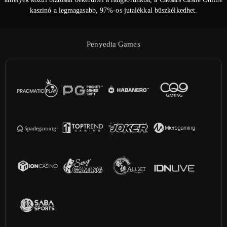
kaszinó a legmagasabb, 97%-os jutalékkal büszkélkedhet.
Penyedia Games