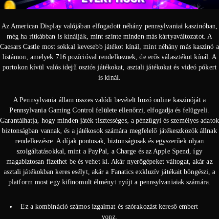
Az American Display valójában elfogadott néhány pennsylvaniai kaszinóban,
még ha ritkábban is kínálják, mint szinte minden más kártyaváltozatot. A
Caesars Castle most sokkal kevesebb játékot kínál, mint néhány más kaszinó a
listámon, amelyek 716 pozícióval rendelkeznek, de erős választékot kínál. A
portokon kívül valós idejű osztós játékokat, asztali játékokat és videó pókert
is kínál.
A Pennsylvania állam összes valódi bevételt hozó online kaszinóját a
Pennsylvania Gaming Control felülete ellenőrzi, elfogadja és felügyeli.
Garantálhatja, hogy minden játék tisztességes, a pénzügyi és személyes adatok
biztonságban vannak, és a játékosok számára megfelelő játékeszközök állnak
rendelkezésre. A díjak pontosak, biztonságosak és egyszerűek olyan
szolgáltatásokkal, mint a PayPal, a Charge és az Apple Spend, így
magabiztosan fizethet be és vehet ki. Akár nyerőgépeket váltogat, akár az
asztali játékokban keres esélyt, akár a Fanatics exkluzív játékait böngészi, a
platform most egy kifinomult élményt nyújt a pennsylvaniaiak számára.
Ez a kombináció számos izgalmat és szórakozást kereső embert
vonz.