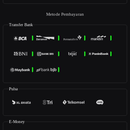
Metode Pembayaran
Transfer Bank
Pulsa
E-Money