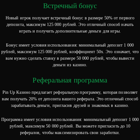
Встречный бонус
Новый игрок получает встречный бонус в размере 50% от первого
депозита, максимум 125 000 рублей. Это отличный способ начать
играть и получить дополнительные деньги для игры.
Бонус имеет условия использования: минимальный депозит 1 000
рублей, максимум 125 000 рублей, коэффициент 50x. Это означает, что
вам нужно сделать ставку в размере 50 000 рублей, чтобы вывести
деньги из казино.
Реферальная программа
Pin Up Казино предлагает реферальную программу, которая позволяет
вам получать 20% от депозита вашего реферала. Это отличный способ
зарабатывать деньги, пригласив друзей и знакомых в казино.
Программа имеет условия использования: минимальный депозит 1 000
рублей, максимум 50 000 рублей. Вы можете пригласить до 10
рефералов, чтобы максимизировать свои заработки.