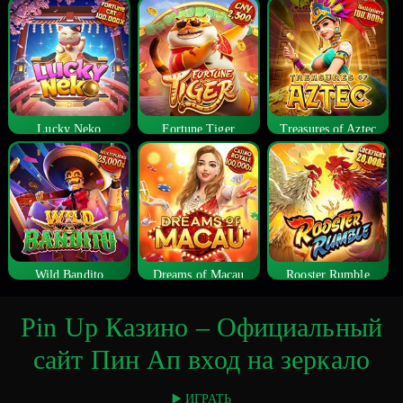
Lucky Neko
Fortune Tiger
Treasures of Aztec
Wild Bandito
Dreams of Macau
Rooster Rumble
Pin Up Казино – Официальный
сайт Пин Ап вход на зеркало
▶️ ИГРАТЬ