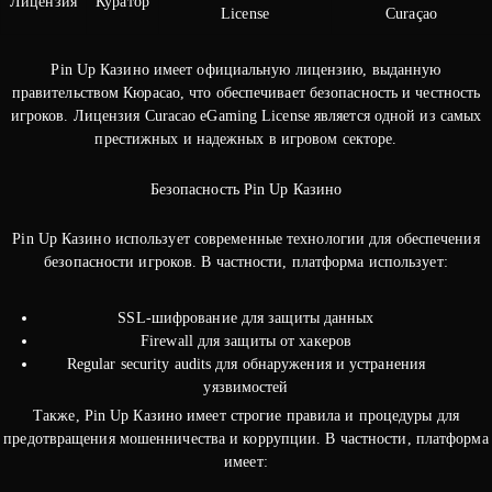
Лицензия
Куратор
License
Curaçao
Pin Up Казино имеет официальную лицензию, выданную
правительством Кюрасао, что обеспечивает безопасность и честность
игроков. Лицензия Curacao eGaming License является одной из самых
престижных и надежных в игровом секторе.
Безопасность Pin Up Казино
Pin Up Казино использует современные технологии для обеспечения
безопасности игроков. В частности, платформа использует:
SSL-шифрование для защиты данных
Firewall для защиты от хакеров
Regular security audits для обнаружения и устранения
уязвимостей
Также, Pin Up Казино имеет строгие правила и процедуры для
предотвращения мошенничества и коррупции. В частности, платформа
имеет: