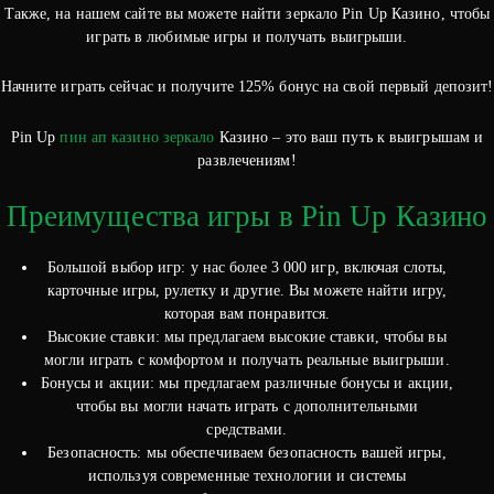
Также, на нашем сайте вы можете найти зеркало Pin Up Казино, чтобы
играть в любимые игры и получать выигрыши.
Начните играть сейчас и получите 125% бонус на свой первый депозит!
Pin Up
пин ап казино зеркало
Казино – это ваш путь к выигрышам и
развлечениям!
Преимущества игры в Pin Up Казино
Большой выбор игр: у нас более 3 000 игр, включая слоты,
карточные игры, рулетку и другие. Вы можете найти игру,
которая вам понравится.
Высокие ставки: мы предлагаем высокие ставки, чтобы вы
могли играть с комфортом и получать реальные выигрыши.
Бонусы и акции: мы предлагаем различные бонусы и акции,
чтобы вы могли начать играть с дополнительными
средствами.
Безопасность: мы обеспечиваем безопасность вашей игры,
используя современные технологии и системы