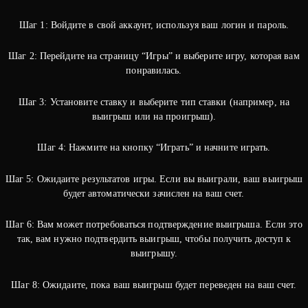
Шаг 1: Войдите в свой аккаунт, используя ваш логин и пароль.
Шаг 2: Перейдите на страницу “Игры” и выберите игру, которая вам
понравилась.
Шаг 3: Установите ставку и выберите тип ставки (например, на
выигрыш или на проигрыш).
Шаг 4: Нажмите на кнопку “Играть” и начните играть.
Шаг 5: Ожидаите результатов игры. Если вы выиграли, ваш выигрыш
будет автоматически зачислен на ваш счет.
Шаг 6: Вам может потребоваться подтверждение выигрыша. Если это
так, вам нужно подтвердить выигрыш, чтобы получить доступ к
выигрышу.
Шаг 8: Ожидаите, пока ваш выигрыш будет переведен на ваш счет.