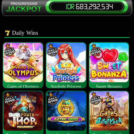
Daily Wins
Gates of Olympus
Starlight Princess
Sweet Bonanza