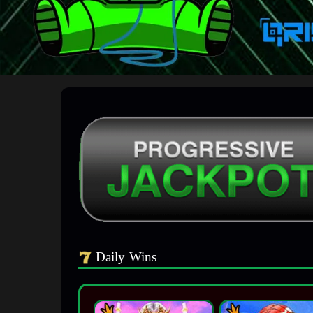
Daily Wins