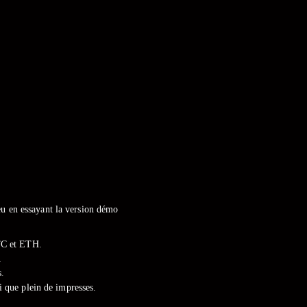
eu en essayant la version démo
BTC et ETH.
.
s.
i que plein de impresses.