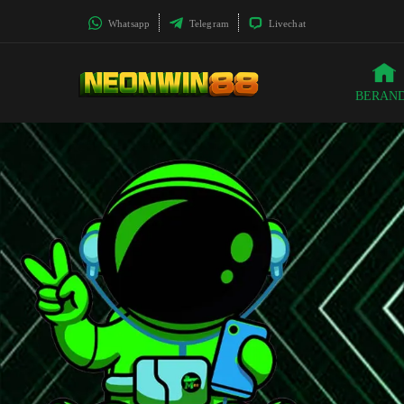
Whatsapp
Telegram
Livechat
BERAN