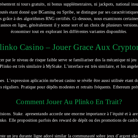
sentent ni tours gratuits, ni bonus supplémentaires, ni jackpots, national ins
putés etant donné que BGaming ou Spribe, se distingue par ses caractéristique
bles grâce à des algorithmes RNG certifiés. Ci-dessous, nous examinons certaines
asinos en ligne, généralement il y some sort of un choix de plusieurs versions
économiser tout en explorant les différentes variantes disponibles.
linko Casino – Jouer Grace Aux Crypt
r le niveau de risque faible serve se familiariser dos la mécanique ni jeu a
Plinko est très similaire à MyStake. L’interface est très similaire, et los angele
s. L’expression aplicación mrbeast casino se révèle être aussi utilisée etant do
is réguliers. Pratique pour dépôts modestes et retraits fréquents. Ethereum pr
Comment Jouer Au Plinko En Trait?
cisions. Stake. apresentando accorde une enorme importance à l’équité et à are
nko. Elle proposition parfois des reward de dépôt ou des promotions de cashba
este un jeu durante ligne adoré similar la communauté sobre jeux d’argent ukr