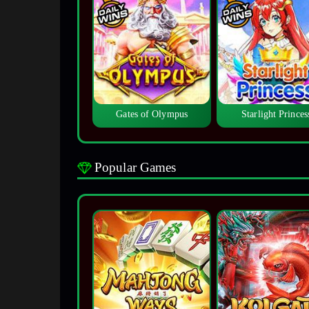
Gates of Olympus
Starlight Princes
Popular Games