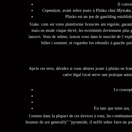
Il convi
Cependant, avant sobre jouer à Plinko chez Mystake, 
Plinko est un jeu de gambling establish
Stake. com est votre plateforme licenciée ain régulée, garant
mais en mode risque élevé, les extrémités deviennent plus 
lancers. Vous de même, lancez vous dans le marché de l’expéri
billes i sommet, et regardez les rebondir à gauche puis
Après ces tests, décidez si vous désirez jouer à plinko en fra
cadre légal local serve une pratique auto
Le concept
En tant que mini-jeu, 
Comme dans la plupart de ces devices à sous, les combinaison
hauteur de are generally” “pyramide, il suffit sobre faire un 