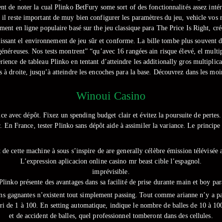
ent de noter la cual Plinko BetFury some sort of des fonctionnalités assez intér
il reste important de muy bien configurer les paramètres du jeu, vehicle vos r
ment en ligne populaire basé sur the jeu classique para The Price Is Right, c
issant el environnement de jeu sûr et conforme. La bille tombe plus souvent da
généreuses. Nos tests montrent” “qu’avec 16 rangées ain risque élevé, el multi
ence de tableau Plinko en tentant d’atteindre les additionally gros multiplic
 à droite, jusqu’à atteindre les encoches para la base. Découvrez dans les moin
Winoui Casino
nce avec dépôt. Fixez un spending budget clair et évitez la poursuite de pertes.
r. En France, tester Plinko sans dépôt aide à assimiler la variance. Le principe 
 de cette machine à sous s’inspire de are generally célèbre émission télévisée 
L’expression aplicacion online casino mr beast cible l’espagnol.
imprévisible.
Plinko présente des avantages dans sa facilité de prise durante main et boy pa
s gagnantes n’existent tout simplement passing. Tout comme arianne n’y a pas 
pari de 1 à 100. En setting automatique, indique le nombre de balles de 10 à 
et de accident de balles, quel professionnel tomberont dans des cellules.