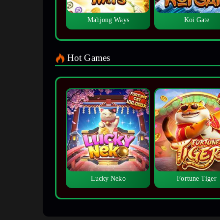
Mahjong Ways
Koi Gate
Hot Games
Lucky Neko
Fortune Tiger