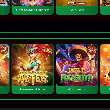
Gem Saviour Conquest
Gold Blitz
Treasures of Aztec
Wild Bandito