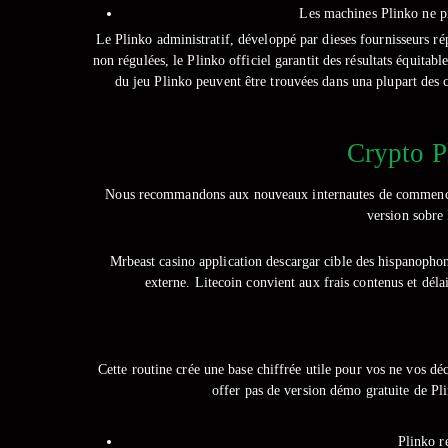
Les machines Plinko ne pré
Le Plinko administratif, développé par dieses fournisseurs ré
non régulées, le Plinko officiel garantit des résultats équita
du jeu Plinko peuvent être trouvées dans una plupart des c
Crypto P
Nous recommandons aux nouveaux internautes de commencer pa
version sobre 
Mrbeast casino application descargar cible des hispanophone
externe. Litecoin convient aux frais contenus et déla
Cette routine crée une base chiffrée utile pour vos ne vos dé
offer pas de version démo gratuite de Pli
Plinko r