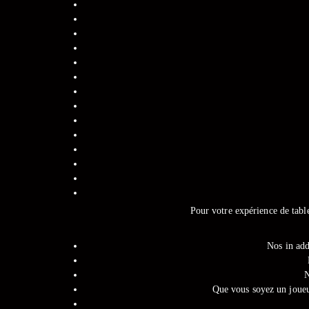
Pour votre expérience de tabl
Nos in add
N
Que vous soyez un joueur