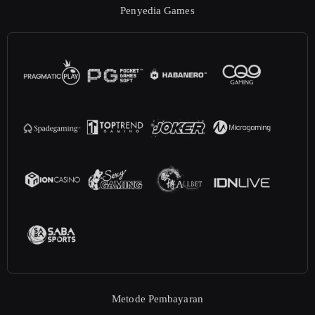
Penyedia Games
Metode Pembayaran