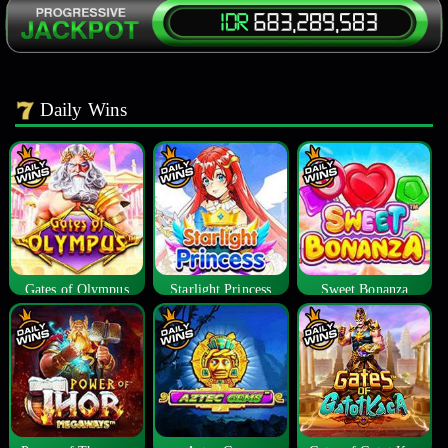
Daily Wins
Gates of Olympus
Starlight Princess
Sweet Bonanza