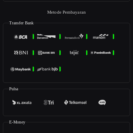
Metode Pembayaran
Transfer Bank
Pulsa
E-Money