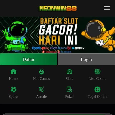
Beranda
Slot Online
Live Casino
Sportsbook
Arcade
Togel Online
Daftar
Login
Poker
Whatsapp
Home
Hot Games
Slots
Live Casino
Telegram
Sports
Arcade
Poker
Togel Online
Livechat