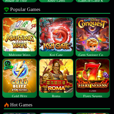
Power of Thor Megaways
Aztec Gems
Gates of Gatot Kaca
Popular Games
Mahjong Ways
Koi Gate
Gem Saviour Conquest
Gold Blitz
Roma
Fiery Sevens
Hot Games