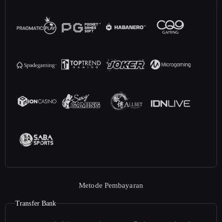
Metode Pembayaran
Transfer Bank