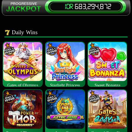
Daily Wins
Gates of Olympus
Starlight Princess
Sweet Bonanza