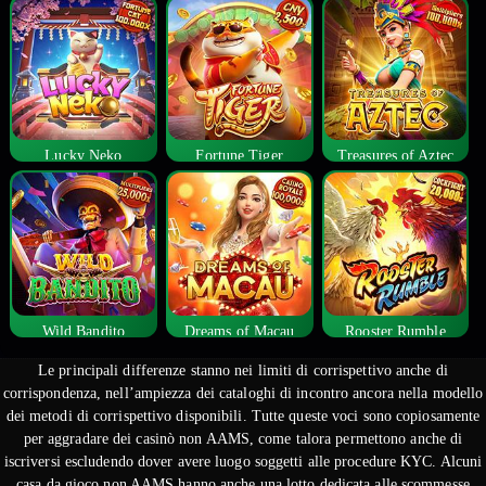
Lucky Neko
Fortune Tiger
Treasures of Aztec
Wild Bandito
Dreams of Macau
Rooster Rumble
Le principali differenze stanno nei limiti di corrispettivo anche di
corrispondenza, nell’ampiezza dei cataloghi di incontro ancora nella modello
dei metodi di corrispettivo disponibili. Tutte queste voci sono copiosamente
per aggradare dei casinò non AAMS, come talora permettono anche di
iscriversi escludendo dover avere luogo soggetti alle procedure KYC. Alcuni
casa da gioco non AAMS hanno anche una lotto dedicata alle scommesse