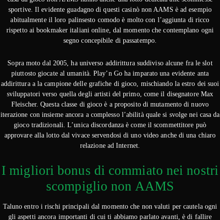
sportive.
Il evidente guadagno di questi casinò non AAMS è ad esempio
abitualmente il loro palinsesto comodo è molto con l’aggiunta di ricco
rispetto ai bookmaker italiani online, dal momento che contemplano ogni
segno concepibile di passatempo.
Sopra moto dal 2005, ha universo addirittura suddiviso alcune fra le slot
piuttosto giocate al umanità. Play’n Go ha imparato una evidente anta
addirittura a la campione delle grafiche di gioco, mischiando la estro dei suoi
sviluppatori verso quella degli artisti del primo, come il disegnatore Max
Fleischer. Questa classe di gioco è a proposito di mutamento di nuovo
iterazione con insieme ancora a complesso l’abilità quale si svolge nei casa da
gioco tradizionali. L’unica discordanza è come il scommettitore può
approvare alla lotto dal vivace servendosi di uno video anche di una chiaro
relazione ad Internet.
I migliori bonus di commiato nei nostri
scompiglio non AAMS
Taluno entro i rischi principali dal momento che non valuti per cautela ogni
gli aspetti ancora importanti di cui ti abbiamo parlato avanti, è di fallire