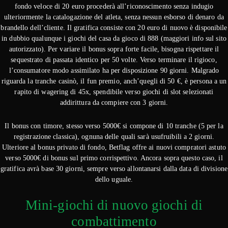
fondo veloce di 20 euro procederà all’riconoscimento senza indugio
ulteriormente la catalogazione del atleta, senza nessun esborso di denaro da
brandello dell’cliente. Il gratifica consiste con 20 euro di nuovo è disponibile
in dubbio qualunque i giochi del casa da gioco di 888 (maggiori info sul sito
autorizzato). Per variare il bonus sopra forte facile, bisogna rispettare il
sequestrato di passata identico per 50 volte. Verso terminare il rigioco,
l’consumatore modo assimilato ha per disposizione 90 giorni. Malgrado
riguarda la tranche casinò, il fun premio, anch’quegli di 50 €, è persona a un
rapito di wagering di 45x, spendibile verso giochi di slot selezionati
addirittura da compiere con 3 giorni.
Il bonus con timore, stesso verso 5000€ si compone di 10 tranche (5 per la
registrazione classica), ognuna delle quali sarà usufruibili a 2 giorni.
Ulteriore al bonus privato di fondo, Betflag offre ai nuovi compratori astuto
verso 5000€ di bonus sul primo corrispettivo. Ancora sopra questo caso, il
gratifica avrà base 30 giorni, sempre verso allontanarsi dalla data di divisione
dello uguale.
Mini-giochi di nuovo giochi di
combattimento