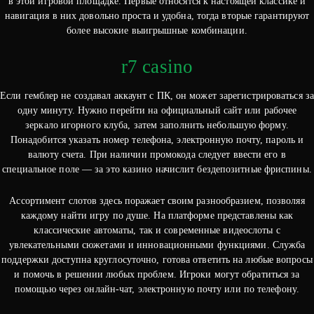
в этой игровой площадке. Первые относятся к настоящей классике и
навигация в них довольно проста и удобна, тогда вторые гарантируют
более высокие выигрышные комбинации.
r7 casino
Если гемблер не создавал аккаунт с ПК, он может зарегистрироваться за
одну минуту. Нужно перейти на официальный сайт или рабочее
зеркало игорного клуба, затем заполнить небольшую форму.
Понадобится указать номер телефона, электронную почту, пароль и
валюту счета. При наличии промокода следует ввести его в
специальное поле — за это казино начислит бездепозитные фриспины.
Ассортимент слотов здесь поражает своим разнообразием, позволяя
каждому найти игру по душе. На платформе представлены как
классические автоматы, так и современные видеослоты с
увлекательными сюжетами и инновационными функциями. Служба
поддержки доступна круглосуточно, готова ответить на любые вопросы
и помочь в решении любых проблем. Игроки могут обратиться за
помощью через онлайн-чат, электронную почту или по телефону.