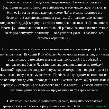
баккары, покера, блэкджков, видеопокера. Также есть раздел с
быстрыми играми с простым геймлпеем, в том числе скретч-карты и
бинго. Игры из всех разделов, кроме Лайв, можно тестировать
бесплатно в демонстрационном режиме. Дополнительно можно
подключить двухфакторную авторизацию для повышения безопасности.
Кроме функциональности и стабильной работы, важно отметить также
честную бонусную политику — все условия указаны заранее, без
скрытых ограничений.
При выборе слота обратите внимание на показатель возврата (RTP) и
волатильность. Высокий RTP обещает более частые выигрыши, а низкая
волатильность подойдет для длительных сессий. Не забывайте
использовать бонус 7k casino для увеличения шансов на победу!
Казино7к предлагает щедрые бонусы за регистрацию, которые помогут
вам начать игру с преимуществом. Проблемы с доступом возникают из-
за блокировки домена, проведения технических работ, хакерских атак и
перегрузки сервера из-за массового наплыва гостей. В любой ситуации
решение универсальное — продолжить игру через зеркало.
С их помощью можно пополнить баланс, получить бесплатные
вращения и участвовать в регулярных акциях. Наша
r7 casino зеркало