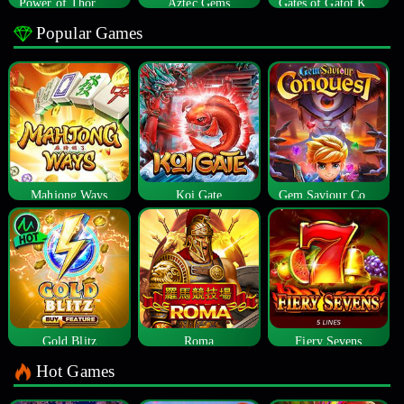
Power of Thor Megaways
Aztec Gems
Gates of Gatot Kaca
Popular Games
Mahjong Ways
Koi Gate
Gem Saviour Conquest
Gold Blitz
Roma
Fiery Sevens
Hot Games