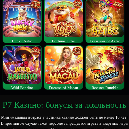
Lucky Neko
Fortune Tiger
Treasures of Aztec
Wild Bandito
Dreams of Macau
Rooster Rumble
Р7 Казино: бонусы за лояльность
Минимальный возраст участника казино должен быть не менее 18 лет!
В противном случае такой персоне запрещается играть в азартные игры