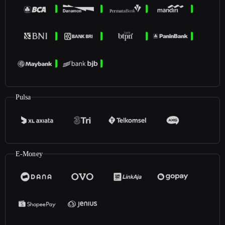
Pulsa
E-Money