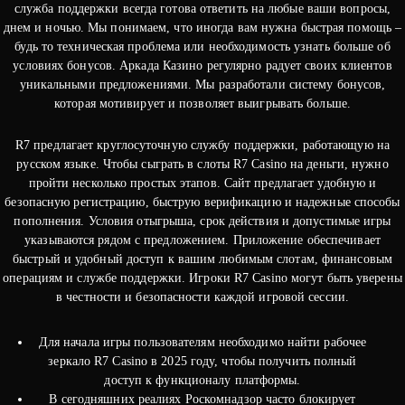
служба поддержки всегда готова ответить на любые ваши вопросы,
днем и ночью. Мы понимаем, что иногда вам нужна быстрая помощь –
будь то техническая проблема или необходимость узнать больше об
условиях бонусов. Аркада Казино регулярно радует своих клиентов
уникальными предложениями. Мы разработали систему бонусов,
которая мотивирует и позволяет выигрывать больше.
R7 предлагает круглосуточную службу поддержки, работающую на
русском языке. Чтобы сыграть в слоты R7 Casino на деньги, нужно
пройти несколько простых этапов. Сайт предлагает удобную и
безопасную регистрацию, быструю верификацию и надежные способы
пополнения. Условия отыгрыша, срок действия и допустимые игры
указываются рядом с предложением. Приложение обеспечивает
быстрый и удобный доступ к вашим любимым слотам, финансовым
операциям и службе поддержки. Игроки R7 Casino могут быть уверены
в честности и безопасности каждой игровой сессии.
Для начала игры пользователям необходимо найти рабочее
зеркало R7 Casino в 2025 году, чтобы получить полный
доступ к функционалу платформы.
В сегодняшних реалиях Роскомнадзор часто блокирует