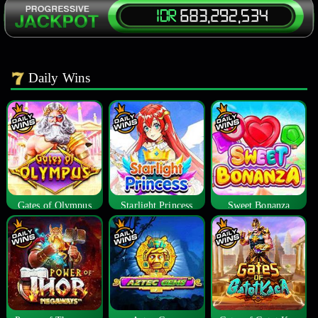
Daily Wins
Gates of Olympus
Starlight Princess
Sweet Bonanza